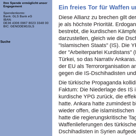
Ihre Spende ermöglicht unser
Ein freies Tor für Waffen 
Engagement
Spendenkonto:
Diese Allianz zu brechen gilt 
Bank: GLS Bank eG
IBAN:
je als höchste Priorität. Erdog
DE36 4306 0967 8023 3348 00
BIC: GENODEM1GLS
bestrebt, die kurdischen Kämpfe
darzustellen, gleich wie die Ds
Suche
"Islamischen Staats" (IS). Die 
der "Arbeiterpartei Kurdistans
Türkei, so das Narrativ Ankara
der EU als Terrororganisation an
gegen die IS-Dschihadisten un
Die türkische Propaganda kollidi
Faktum: Die Niederlage des IS i
kurdische YPG zurück, die effe
hatte. Ankara hatte zumindest 
wieder offen, die islamistischen
hatte die regierungskritische 
Waffenlieferungen des türkisch
Dschihadisten in Syrien aufged