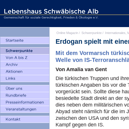
Online Magazin
/
Schwerpunkte
/
Internationales, M
Erdogan spielt mit ein
Mit dem Vormarsch türkisc
Welle von IS-Terroranschlä
Von Amalia van Gent
Die türkischen Truppen und ihre
türkischen Angaben bis vor die 
vorgerückt sein. Sollte diese h
besiedelte Stadt direkt an der s
dies neben dem militärischen vo
Abyad steht nämlich für die im 
zwischen den USA und den syr
Kampf gegen den IS.