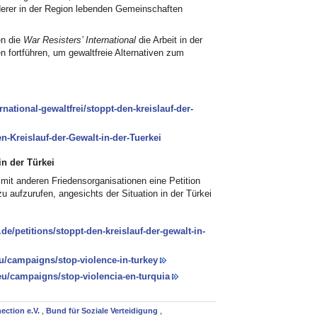
erer in der Region lebenden Gemeinschaften
en die
War Resisters’ International
die Arbeit in der
 fortführen, um gewaltfreie Alternativen zum
national-gewaltfrei/stoppt-den-kreislauf-der-
-Kreislauf-der-Gewalt-in-der-Tuerkei
in der Türkei
it anderen Friedensorganisationen eine Petition
u aufzurufen, angesichts der Situation in der Türkei
de/petitions/stoppt-den-kreislauf-der-gewalt-in-
u/campaigns/stop-violence-in-turkey
u/campaigns/stop-violencia-en-turquia
ection e.V.
,
Bund für Soziale Verteidigung
,