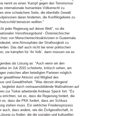
ie nennt es einen ‘Kampf gegen den Terrorismus’
as internationale humanitäre Völkerrecht zu
 es eine schwächere Seite, die ebenfalls Gewalt
ilpersonen daran hinderten, die Konfliktgebiete zu
chutzschild benutzen wollten."
cht jeder Regierung auf dieser Welt", so die
nationalen Versöhnungsbund - Österreichischer
 Schutz von Menschenrechtsaktivisten in Guatemala
edeutet, eine Atmosphäre der Straflosigkeit zu
werden. Das darf auch nicht bei einer politischen
, sie kämpfen für ‘ihr Volk’, dann müssen sie es
rgendwo als Lösung an. "Auch wenn wir den
rkei im Juli 2015 scheiterte, kritisch sehen, am
gen zwischen allen beteiligten Parteien möglich
 gewaltfreier Aktivist und Mitglied des
us und Gewaltfreiheit. "Was derzeit dringend
ss, begleitet durch vertrauensbildende Maßnahmen auf
hren zur Türkei arbeitende Andreas Speck fort. "Es
u errichten, sei es, dass die Regierung fordert, die
ei es, dass die PKK fordert, dass am Schluss
ung stehen muss. Ein wirklicher Friedensprozess
r auch, dass andere, wie die Zivilgesellschaft, in
sung zu finden, die die sozialen und kulturellen