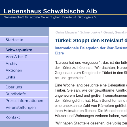
Online Magazin
/
Schwerpunkte
/
Gewalt, Gewaltfr
Türkei: Stoppt den Kreislauf 
Internationale Delegation der
War Resiste
Cizre
"Europa hat uns vergessen", das ist die bit
der Türkei zu hören ist. "Wir dachten, Eur
Gegensatz zum Krieg in der Türkei in den 
bei uns geschieht."
Eine Woche lang besuchte eine Delegation
Türkei. Sie sah, wie der gewaltsame Konfli
ungeheurem Leid und großer Traumatisierung
der Türkei geführt hat. Nach Berichten sind
eine unbekannte Zahl von Kämpfern getötet
ihren Heimatorten fliehen. Die Menschenrech
Häuser und Wohnungen verloren haben, weil 
"Wir haben Stadtteile gesehen, die völlig ze