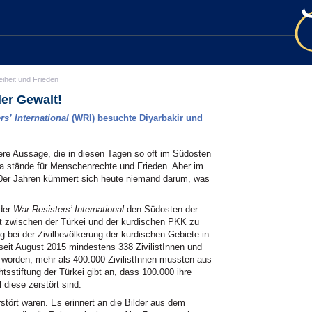
eiheit und Frieden
der Gewalt!
rs’ International
(WRI) besuchte Diyarbakir und
tere Aussage, die in diesen Tagen so oft im Südosten
opa stände für Menschenrechte und Frieden. Aber im
90er Jahren kümmert sich heute niemand darum, was
 der
War Resisters’ International
den Südosten der
kt zwischen der Türkei und der kurdischen PKK zu
 bei der Zivilbevölkerung der kurdischen Gebiete in
 seit August 2015 mindestens 338 ZivilistInnen und
 worden, mehr als 400.000 ZivilistInnen mussten aus
tsstiftung der Türkei gibt an, dass 100.000 ihre
diese zerstört sind.
rstört waren. Es erinnert an die Bilder aus dem