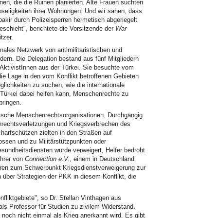
n, die die Ruinen planierten. Alte Frauen suchten
seligkeiten ihrer Wohnungen. Und wir sahen, dass
bakir durch Polizeisperren hermetisch abgeriegelt
schieht", berichtete die Vorsitzende der
War
tzer.
ionales Netzwerk von antimilitaristischen und
dern. Die Delegation bestand aus fünf Mitgliedern
AktivistInnen aus der Türkei. Sie besuchte vom
, die Lage in den vom Konflikt betroffenen Gebieten
ichkeiten zu suchen, wie die internationale
r Türkei dabei helfen kann, Menschenrechte zu
bringen.
rdische Menschenrechtsorganisationen. Durchgängig
nrechtsverletzungen und Kriegsverbrechen des
charfschützen zielten in den Straßen auf
ossen und zu Militärstützpunkten oder
sundheitsdiensten wurde verweigert, Helfer bedroht
ührer von
Connection e.V.
, einem in Deutschland
ahren zum Schwerpunkt Kriegsdienstverweigerung zur
h über Strategien der PKK in diesem Konflikt, die
nfliktgebiete", so Dr. Stellan Vinthagen aus
als Professor für Studien zu zivilem Widerstand.
t noch nicht einmal als Krieg anerkannt wird. Es gibt