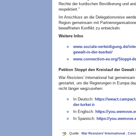
Rechte der kurdischen Bevölkerung und and
respektiert."
Im Anschluss an die Delegationsreise werd
Region gemeinsam mit Partnerorganisationen
bewaffneten Konflikt zu entwickeln.
Weitere Infos
www.soziale-verteidigung.de/inter
gewalt-in-der-tuerkei/
www.connection-ev.org/Stoppt-den
Petition Stoppt den Kreislauf der Gewalt 
War Resisters’ International
hat gemeinsam m
gestartet, um die Regierungen in Europa daz
nicht länger wegzusehen:
In Deutsch:
https://weact.campact.
der-turkei
In Englisch:
https://you.wemove.e
In Spanisch:
https://you.wemove.e
Quelle:
War Resisters’ International
,
Conn