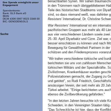
benachbarten Syrien. Wir sahen Baumaschine
Ihre Spende ermöglicht unser
in den Trümmern nach übriggebliebenen Hab
Engagement
Teile des historischen Stadtkerns von Diyar
Spendenkonto:
Bank: GLS Bank eG
sind, so dass niemand weiß, was dahinter ge
IBAN:
Resisters’ International
, Dr. Christine Schwei
DE36 4306 0967 8023 3348 00
BIC: GENODEM1GLS
War Resisters’ International
ist ein internat
pazifistischen Gruppen aus mehr als 40 Län
aus vier verschiedenen Ländern sowie zwei 
Suche
25.-30. April Diyarbakir und Cizre. Ziel war
besser einschätzen zu können und nach Mögl
Bewegung für Gewaltfreiheit Partnern in de
schützen und den Friedensprozess voranzu
"Wir trafen verschiedene türkische und ku
berichteten sie uns von zahllosen Mensche
türkischen Militärs und der Spezialkräfte. S
ZivilistInnen, Krankenhäuser wurden geschl
Polizeistationen gemacht, der Zugang zu Ge
und getötet", so Rudi Friedrich, Geschäftsf
ansässigen Verein, der seit mehr als 20 J
Türkei arbeitet. "Einige berichteten uns auc
ebenso die Zivilbevölkerung gefährden."
"In den letzten Jahren besuchte ich viele Ko
Schweden, in den Vereinigten Staaten tätig 
"Das Schreckliche ist hier, dass der Konflik