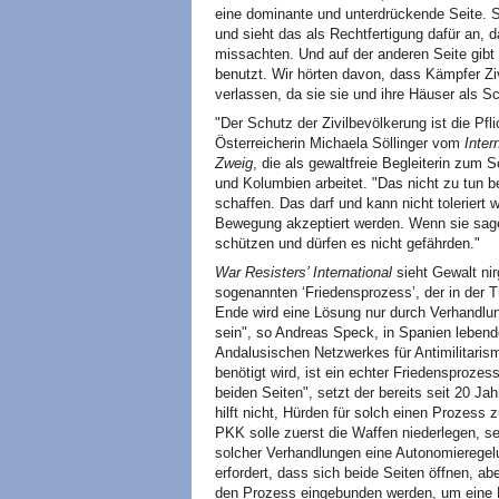
eine dominante und unterdrückende Seite. S
und sieht das als Rechtfertigung dafür an, d
missachten. Und auf der anderen Seite gibt
benutzt. Wir hörten davon, dass Kämpfer Ziv
verlassen, da sie sie und ihre Häuser als S
"Der Schutz der Zivilbevölkerung ist die Pfli
Österreicherin Michaela Söllinger vom
Inter
Zweig
, die als gewaltfreie Begleiterin zum
und Kolumbien arbeitet. "Das nicht zu tun b
schaffen. Das darf und kann nicht toleriert 
Bewegung akzeptiert werden. Wenn sie sagen
schützen und dürfen es nicht gefährden."
War Resisters’ International
sieht Gewalt ni
sogenannten ‘Friedensprozess’, der in der Tü
Ende wird eine Lösung nur durch Verhandlun
sein", so Andreas Speck, in Spanien lebender
Andalusischen Netzwerkes für Antimilitarism
benötigt wird, ist ein echter Friedensproze
beiden Seiten", setzt der bereits seit 20 Ja
hilft nicht, Hürden für solch einen Prozess z
PKK solle zuerst die Waffen niederlegen, s
solcher Verhandlungen eine Autonomieregel
erfordert, dass sich beide Seiten öffnen, abe
den Prozess eingebunden werden, um eine Lö