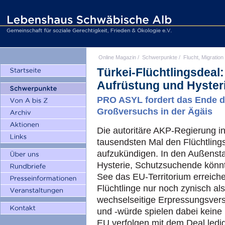
Online Magazin
/
Schwerpunkte
/
Flucht, Migration
Türkei-Flüchtlingsdeal:
Aufrüstung und Hyster
PRO ASYL fordert das Ende 
Großversuchs in der Ägäis
Die autoritäre AKP-Regierung i
tausendsten Mal den Flüchtlings
aufzukündigen. In den Außensta
Hysterie, Schutzsuchende könnt
See das EU-Territorium erreiche
Flüchtlinge nur noch zynisch a
wechselseitige Erpressungsve
und -würde spielen dabei keine
EU verfolgen mit dem Deal ledig