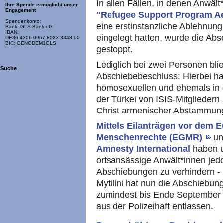
In allen Fällen, in denen Anwäl
Ihre Spende ermöglicht unser
Engagement
"Refugee Support Program A
Spendenkonto:
eine erstinstanzliche Ablehnun
Bank: GLS Bank eG
IBAN:
eingelegt hatten, wurde die Abs
DE36 4306 0967 8023 3348 00
BIC: GENODEM1GLS
gestoppt.
Lediglich bei zwei Personen bli
Suche
Abschiebebeschluss: Hierbei ha
homosexuellen und ehemals in de
der Türkei von ISIS-Mitgliedern
Christ armenischer Abstammun
Mittels Eilanträgen vor dem 
Menschenrechte (EGMR)
un
Amnesty International
haben 
ortsansässige Anwält*innen jedo
Abschiebungen zu verhindern - m
Mytilini hat nun die Abschiebun
zumindest bis Ende September a
aus der Polizeihaft entlassen.