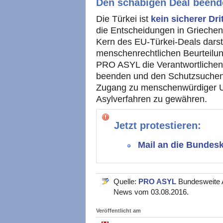
Den schäbigen Deal beend
Die Türkei ist
kein sicherer Dri
die Entscheidungen in Grieche
Kern des EU-Türkei-Deals darste
menschenrechtlichen Beurteilung
PRO ASYL die Verantwortlichen 
beenden und den Schutzsuchend
Zugang zu menschenwürdiger Un
Asylverfahren zu gewähren.
Jetzt protestieren:
Mail an die Bundes
Quelle:
PRO ASYL
Bundesweite A
News vom 03.08.2016.
Veröffentlicht am