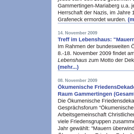
Gammertingen-Mariaberg u.a. j
Herrschaft der Nazis, im Jahre 
Grafeneck ermordet wurden.
(m
14. November 2009
Treff im Lebenshaus: "Mauer
Im Rahmen der bundesweiten 
8.-18. November 2009 findet a
Lebenshaus
zum Motto der Deka
(mehr...)
08. November 2009
Ökumenische FriedensDekade
Raum Gammertingen (Gesam
Die Ökumenische Friedensdeka
Gesprächsforum "Ökumenische 
Arbeitsgemeinschaft Christlich
viele Friedensgruppen zusammen
Jahr gewählt: "Mauern überwind