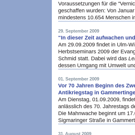
Voraussetzungen für die "Vern
geschaffen wurden: Von Janua
mindestens 10.654 Menschen i
29. September 2009
"In dieser Zeit aufwachen un
Am 29.09.2009 findet in Ulm-Wi
Herbstseminars 2009 der Evang
Schmid statt. Dabei wird das
Le
dessen Umgang mit Umwelt und 
01. September 2009
Vor 70 Jahren Beginn des Zw
Antikriegstag in Gammerting
Am Dienstag, 01.09.2009, find
anlässlich des 70. Jahrestags 
Die Mahnwache beginnt um 17.0
Sigmaringer Straße in Gammer
31. August 2009