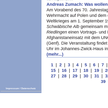
Andreas Zumach: Was wollen 
Am Vorabend des 70. Jahrestag
Wehrmacht auf Polen und dem 
Weltkrieges am 1. September 1
Schwäbische Alb
gemeinsam mi
Riedlingen
einen Vortrags- und
Afghanistaneinsatz mit dem U
(Genf). Die Veranstaltung finde
Uhr im Johannes-Zwick-Haus in R
(mehr...)
1
|
2
|
3
|
4
|
5
|
6
|
7
15
|
16
|
17
|
18
|
19
|
2
27
|
28
|
29
|
30
|
31
|
3
39
Impressum
/
Datenschutz