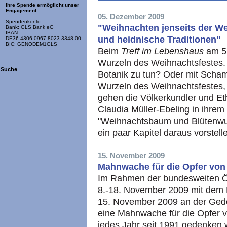
Ihre Spende ermöglicht unser
Engagement
05. Dezember 2009
Spendenkonto:
"Weihnachten jenseits der We
Bank: GLS Bank eG
IBAN:
und heidnische Traditionen"
DE36 4306 0967 8023 3348 00
BIC: GENODEM1GLS
Beim
Treff im Lebenshaus
am 5.
Wurzeln des Weihnachtsfestes.
Suche
Botanik zu tun? Oder mit Sch
Wurzeln des Weihnachtsfestes, 
gehen die Völkerkundler und Et
Claudia Müller-Ebeling in ihr
"Weihnachtsbaum und Blütenwu
ein paar Kapitel daraus vorstell
15. November 2009
Mahnwache für die Opfer von
Im Rahmen der bundesweiten 
8.-18. November 2009 mit dem 
15. November 2009 an der Ged
eine Mahnwache für die Opfer v
jedes Jahr seit 1991 gedenken w