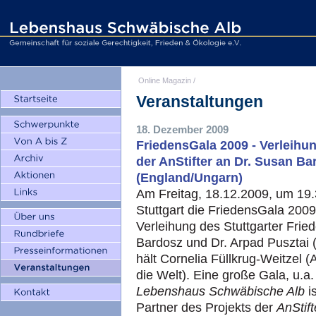
Online Magazin
/
Veranstaltungen
18. Dezember 2009
FriedensGala 2009 - Verleihun
der AnStifter an Dr. Susan Ba
(England/Ungarn)
Am Freitag, 18.12.2009, um 19.
Stuttgart die FriedensGala 200
Verleihung des Stuttgarter Frie
Bardosz und Dr. Arpad Pusztai (
hält Cornelia Füllkrug-Weitzel (A
die Welt). Eine große Gala, u.a
Lebenshaus Schwäbische Alb
i
Partner des Projekts der
AnStift