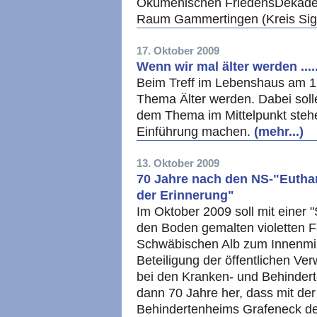
Ökumenischen FriedensDekade 
Raum Gammertingen (Kreis Sigm
17. Oktober 2009
Wenn wir mal älter werden .....
Beim Treff im Lebenshaus am 1
Thema Älter werden. Dabei soll
dem Thema im Mittelpunkt stehe
Einführung machen.
(mehr...)
13. Oktober 2009
70 Jahre nach den NS-"Eutha
der Erinnerung"
Im Oktober 2009 soll mit einer 
den Boden gemalten violetten F
Schwäbischen Alb zum Innenmini
Beteiligung der öffentlichen Ve
bei den Kranken- und Behindert
dann 70 Jahre her, dass mit d
Behindertenheims Grafeneck der