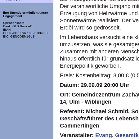
Der verantwortliche Umgang mit
Erzeugung von Heizwärme und 
Ihre Spende ermöglicht unser
Engagement
Sonnenwärme realisiert. Der V
Spendenkonto:
Erdöl wird so gedrosselt.
Bank: GLS Bank eG
IBAN:
DE36 4306 0967 8023 3348 00
Im Lebenshaus versucht eine k
BIC: GENODEM1GLS
umzusetzen, was sie gesamtgesell
Zusammen mit anderen Mensche
hinaus öffentlich für grundsätz
Energiepolitik geworben.
Preis: Kostenbeitrag: 3,00 € (0,
Datum: 29.09.09 20:00 Uhr
Ort: Gemeindezentrum Zachäu
14, Ulm - Wiblingen
Referent: Michael Schmid, Soz
Geschäftsführer des Lebensh
Gammertingen
Veranstalter:
Evang. Gesamtk