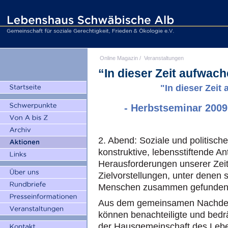
Online Magazin
/
Veranstaltungen
“In dieser Zeit aufwac
"In dieser Zeit
- Herbstseminar 2009
2. Abend: Soziale und politis
konstruktive, lebensstiftende Ant
Herausforderungen unserer Zeit
Zielvorstellungen, unter denen
Menschen zusammen gefunden
Aus dem gemeinsamen Nachdenk
können benachteiligte und bedrä
der Hausgemeinschaft des Leb