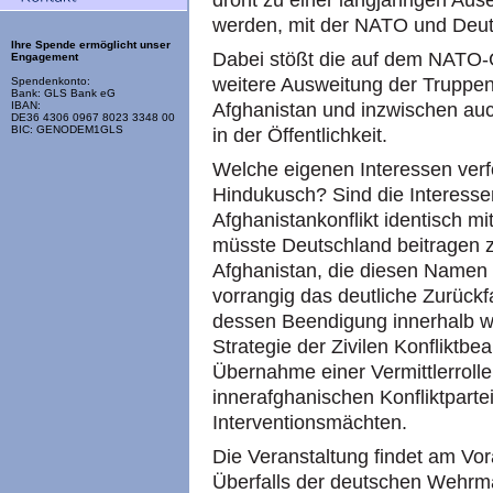
droht zu einer langjährigen Au
werden, mit der NATO und Deuts
Ihre Spende ermöglicht unser
Dabei stößt die auf dem NATO-G
Engagement
weitere Ausweitung der Truppen
Spendenkonto:
Bank: GLS Bank eG
Afghanistan und inzwischen auch
IBAN:
DE36 4306 0967 8023 3348 00
BIC: GENODEM1GLS
in der Öffentlichkeit.
Welche eigenen Interessen verf
Hindukusch? Sind die Interess
Afghanistankonflikt identisch 
müsste Deutschland beitragen z
Afghanistan, die diesen Namen 
vorrangig das deutliche Zurück
dessen Beendigung innerhalb w
Strategie der Zivilen Konfliktbe
Übernahme einer Vermittlerroll
innerafghanischen Konfliktparte
Interventionsmächten.
Die Veranstaltung findet am Vo
Überfalls der deutschen Wehrm