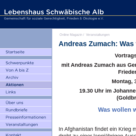
Online Magazin
/
Veranstaltungen
Andreas Zumach: Was w
Vortrag
mit Andreas Zumach aus Genf
Friede
Montag, 
19.30 Uhr im Johanne
(Goldbr
Was wollen w
In Afghanistan findet ein Krieg m