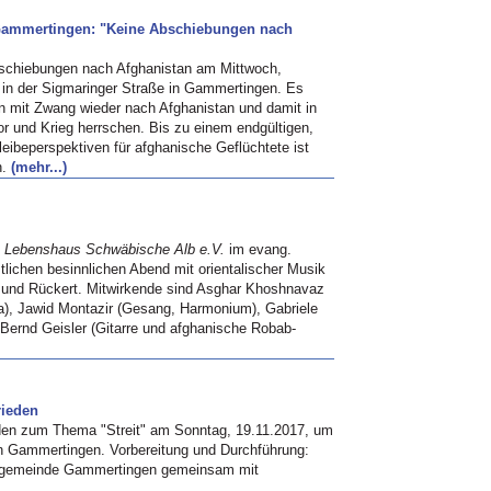
Gammertingen: "Keine Abschiebungen nach
schiebungen nach Afghanistan am Mittwoch,
in der Sigmaringer Straße in Gammertingen. Es
 mit Zwang wieder nach Afghanistan und damit in
or und Krieg herrschen. Bis zu einem endgültigen,
eibeperspektiven für afghanische Geflüchtete ist
h.
(mehr...)
t
Lebenshaus Schwäbische Alb e.V.
im evang.
chen besinnlichen Abend mit orientalischer Musik
 und Rückert. Mitwirkende sind Asghar Khoshnavaz
la), Jawid Montazir (Gesang, Harmonium), Gabriele
Bernd Geisler (Gitarre und afghanische Robab-
rieden
eden zum Thema "Streit" am Sonntag, 19.11.2017, um
 in Gammertingen. Vorbereitung und Durchführung:
engemeinde Gammertingen gemeinsam mit