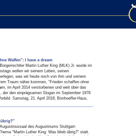
ohne Waffen": I have a dream
ürgerrechtler Martin Luther King (MLK) Jr. wurde im
destags wollen wir seinem Leben, seinen
erlegen, was wir heute noch von ihm und seinem
erem Traum näher kommen, "Frieden schaffen ohne
gen, im April 2014 verstorbenen und weit über das
iel, der den einprägsamen Slogan im September 1978
Vorbild. Samstag, 21. April 2018, Bonhoeffer-Haus,
 übrig?"
m Augustinussaal des Augustinums Stuttgart-
hema "Martin Luther King: Was blieb übrig?" statt.