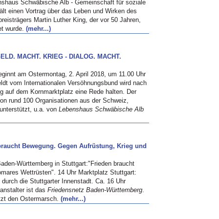
shaus Schwäbische Alb - Gemeinschaft für soziale
hält einen Vortrag über das Leben und Wirken des
reisträgers Martin Luther King, der vor 50 Jahren,
et wurde.
(mehr...)
 GELD. MACHT. KRIEG - DIALOG. MACHT.
eginnt am Ostermontag, 2. April 2018, um 11.00 Uhr
ldt vom Internationalen Versöhnungsbund wird nach
g auf dem Kornmarktplatz eine Rede halten. Der
von rund 100 Organisationen aus der Schweiz,
unterstützt, u.a. von
Lebenshaus Schwäbische Alb
 braucht Bewegung. Gegen Aufrüstung, Krieg und
den-Württemberg in Stuttgart:"Frieden braucht
ares Wettrüsten". 14 Uhr Marktplatz Stuttgart:
urch die Stuttgarter Innenstadt. Ca. 16 Uhr
nstalter ist das
Friedensnetz Baden-Württemberg
.
tzt den Ostermarsch.
(mehr...)