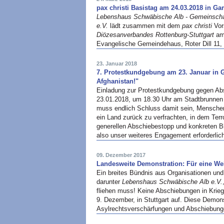
pax christi Basistag am 24.03.2018 in G
Lebenshaus Schwäbische Alb - Gemeinschaft
e.V.
lädt zusammen mit dem
pax christi
Vor
Diözesanverbandes Rottenburg-Stuttgart
am 
Evangelische Gemeindehaus, Roter Dill 11,
23. Januar 2018
7. Protestkundgebung am 23. Januar in
Afghanistan!"
Einladung zur Protestkundgebung gegen Ab
23.01.2018, um 18.30 Uhr am Stadtbrunnen 
muss endlich Schluss damit sein, Menschen
ein Land zurück zu verfrachten, in dem Terr
generellen Abschiebestopp und konkreten Bl
also unser weiteres Engagement erforderlic
09. Dezember 2017
Landesweite Demonstration: Für eine Wel
Ein breites Bündnis aus Organisationen und 
darunter
Lebenshaus Schwäbische Alb e.V.
fliehen muss! Keine Abschiebungen in Krie
9. Dezember, in Stuttgart auf. Diese Demons
Asylrechtsverschärfungen und Abschiebu