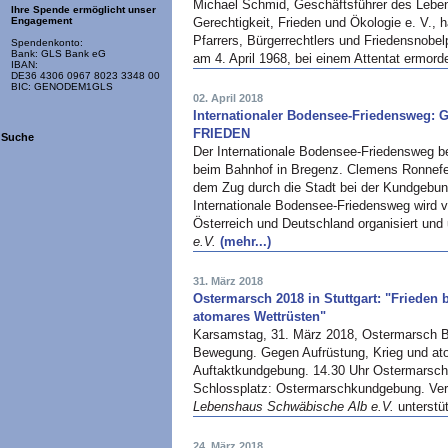
Michael Schmid, Geschäftsführer des Leben
Ihre Spende ermöglicht unser
Gerechtigkeit, Frieden und Ökologie e. V., 
Engagement
Pfarrers, Bürgerrechtlers und Friedensnobelp
Spendenkonto:
Bank: GLS Bank eG
am 4. April 1968, bei einem Attentat ermord
IBAN:
DE36 4306 0967 8023 3348 00
BIC: GENODEM1GLS
02. April 2018
Internationaler Bodensee-Friedensweg:
FRIEDEN
Suche
Der Internationale Bodensee-Friedensweg b
beim Bahnhof in Bregenz. Clemens Ronnefe
dem Zug durch die Stadt bei der Kundgebun
Internationale Bodensee-Friedensweg wird 
Österreich und Deutschland organisiert und 
e.V.
(mehr...)
31. März 2018
Ostermarsch 2018 in Stuttgart: "Frieden
atomares Wettrüsten"
Karsamstag, 31. März 2018, Ostermarsch Ba
Bewegung. Gegen Aufrüstung, Krieg und atom
Auftaktkundgebung. 14.30 Uhr Ostermarsch d
Schlossplatz: Ostermarschkundgebung. Vera
Lebenshaus Schwäbische Alb e.V.
unterstü
24. März 2018