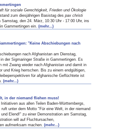
ammertingen
 für soziale Gerechtigkeit, Frieden und Ökologie
stand zum diesjährigen Basistag des
pax christi
Samstag, den 24. März, 10:30 Uhr - 17:00 Uhr, ins
 in Gammertingen ein.
(mehr...)
 Gammertingen: "Keine Abschiebungen nach
schiebungen nach Afghanistan am Dienstag,
in der Sigmaringer Straße in Gammertingen. Es
 mit Zwang wieder nach Afghanistan und damit in
or und Krieg herrschen. Bis zu einem endgültigen,
eibeperspektiven für afghanische Geflüchtete ist
h.
(mehr...)
t, in der niemand fliehen muss!
Initiativen aus allen Teilen Baden-Württembergs,
, ruft unter dem Motto "Für eine Welt, in der niemand
g und Elend!" zu einer Demonstration am Samstag,
tration will auf Fluchtursachen,
ngen aufmerksam machen.
(mehr...)