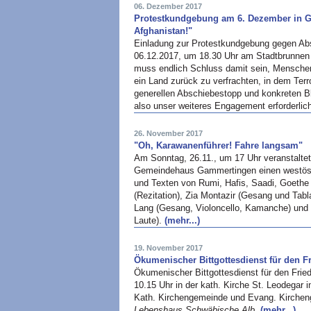
06. Dezember 2017
Protestkundgebung am 6. Dezember in 
Afghanistan!"
Einladung zur Protestkundgebung gegen Ab
06.12.2017, um 18.30 Uhr am Stadtbrunnen 
muss endlich Schluss damit sein, Menschen
ein Land zurück zu verfrachten, in dem Terr
generellen Abschiebestopp und konkreten Bl
also unser weiteres Engagement erforderlic
26. November 2017
"Oh, Karawanenführer! Fahre langsam"
Am Sonntag, 26.11., um 17 Uhr veranstalte
Gemeindehaus Gammertingen einen westöstli
und Texten von Rumi, Hafis, Saadi, Goethe
(Rezitation), Zia Montazir (Gesang und Tab
Lang (Gesang, Violoncello, Kamanche) und 
Laute).
(mehr...)
19. November 2017
Ökumenischer Bittgottesdienst für den F
Ökumenischer Bittgottesdienst für den Fri
10.15 Uhr in der kath. Kirche St. Leodegar
Kath. Kirchengemeinde und Evang. Kirch
Lebenshaus Schwäbische Alb
.
(mehr...)