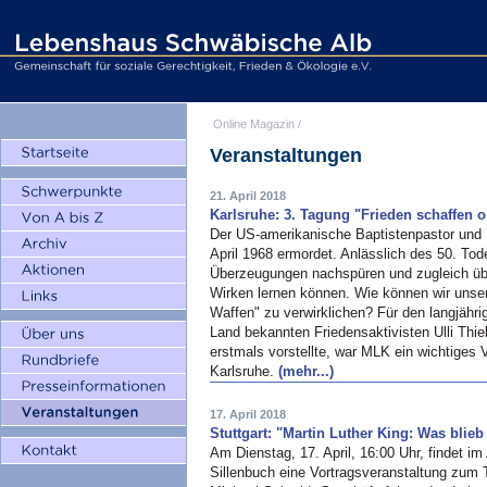
Online Magazin
/
Veranstaltungen
21. April 2018
Karlsruhe: 3. Tagung "Frieden schaffen 
Der US-amerikanische Baptistenpastor und B
April 1968 ermordet. Anlässlich des 50. To
Überzeugungen nachspüren und zugleich üb
Wirken lernen können. Wie können wir uns
Waffen" zu verwirklichen? Für den langjähri
Land bekannten Friedensaktivisten Ulli Th
erstmals vorstellte, war MLK ein wichtiges 
Karlsruhe.
(mehr...)
17. April 2018
Stuttgart: "Martin Luther King: Was blieb
Am Dienstag, 17. April, 16:00 Uhr, findet i
Sillenbuch eine Vortragsveranstaltung zum T