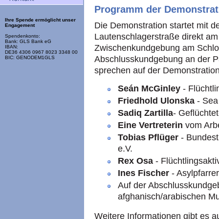
Programm der Demonstrat
Ihre Spende ermöglicht unser
Die Demonstration startet mit d
Engagement
Lautenschlagerstraße direkt am
Spendenkonto:
Bank: GLS Bank eG
Zwischenkundgebung am Schloss
IBAN:
DE36 4306 0967 8023 3348 00
Abschlusskundgebung an der P
BIC: GENODEM1GLS
sprechen auf der Demonstration
Seán McGinley
- Flüchtl
Friedhold Ulonska
- Sea
Sadiq Zartilla
- Geflüchte
Eine Vertreterin
vom Arbei
Tobias Pflüger
- Bundest
e.V.
Rex Osa
- Flüchtlingsaktiv
Ines Fischer
- Asylpfarrer
Auf der Abschlusskundgeb
afghanisch/arabischen Mu
Weitere Informationen gibt es 