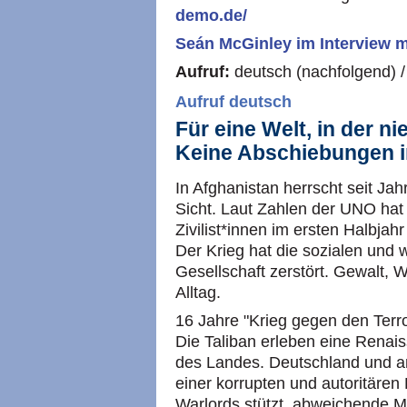
demo.de/
Seán McGinley im Interview m
Aufruf:
deutsch (nachfolgend) 
Aufruf deutsch
Für eine Welt, in der n
Keine Abschiebungen i
In Afghanistan herrscht seit Jah
Sicht. Laut Zahlen der UNO hat 
Zivilist*innen im ersten Halbja
Der Krieg hat die sozialen und 
Gesellschaft zerstört. Gewalt, 
Alltag.
16 Jahre "Krieg gegen den Terr
Die Taliban erleben eine Renai
des Landes. Deutschland und an
einer korrupten und autoritäre
Warlords stützt, abweichende 