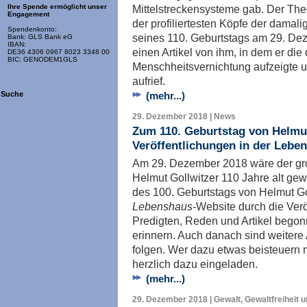
Mittelstreckensysteme gab. Der The
Ihre Spende ermöglicht unser
Engagement
der profiliertesten Köpfe der dama
Spendenkonto:
seines 110. Geburtstags am 29. Dez
Bank: GLS Bank eG
IBAN:
einen Artikel von ihm, in dem er di
DE36 4306 0967 8023 3348 00
BIC: GENODEM1GLS
Menschheitsvernichtung aufzeigte 
aufrief.
(mehr...)
Suche
29. Dezember 2018 | News
Zum 110. Geburtstag von Helmut
Veröffentlichungen in der Lebe
Am 29. Dezember 2018 wäre der gr
Helmut Gollwitzer 110 Jahre alt gew
des 100. Geburtstags von Helmut Gol
Lebenshaus
-Website durch die Ver
Predigten, Reden und Artikel begon
erinnern. Auch danach sind weitere A
folgen. Wer dazu etwas beisteuern mö
herzlich dazu eingeladen.
(mehr...)
29. Dezember 2018 | Gewalt, Gewaltfreiheit 