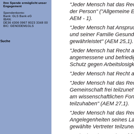
Ihre Spende ermöglicht unser
"Jeder Mensch hat das Rech
Engagement
der Person" ("Allgemeine 
Spendenkonto:
Bank: GLS Bank eG
AEM - 1).
IBAN:
DE36 4306 0967 8023 3348 00
BIC: GENODEM1GLS
"Jeder Mensch hat Anspruc
und seiner Familie Gesun
gewährleistet" (AEM 25,1).
Suche
"Jeder Mensch hat Recht au
angemessene und befriedi
Schutz gegen Arbeitslosigk
"Jeder Mensch hat Recht a
"Jeder Mensch hat das Rec
Gemeinschaft frei teilzune
am wissenschaftlichen For
teilzuhaben" (AEM 27,1).
"Jeder Mensch hat das Rech
Angelegenheiten seines Lan
gewählte Vertreter teilzu