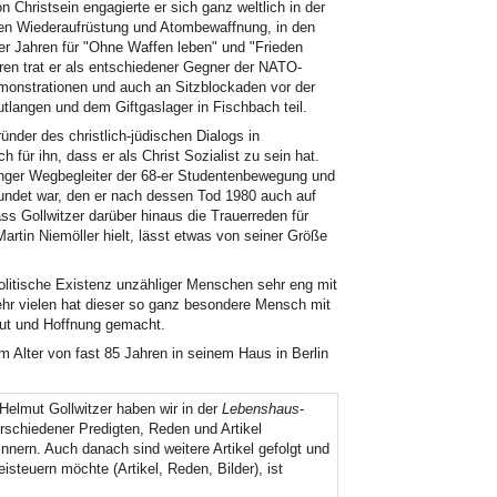
 Christsein engagierte er sich ganz weltlich in der
en Wiederaufrüstung und Atombewaffnung, in den
0er Jahren für "Ohne Waffen leben" und "Frieden
ren trat er als entschiedener Gegner der NATO-
monstrationen und auch an Sitzblockaden vor der
langen und dem Giftgaslager in Fischbach teil.
nder des christlich-jüdischen Dialogs in
für ihn, dass er als Christ Sozialist zu sein hat.
enger Wegbegleiter der 68-er Studentenbewegung und
undet war, den er nach dessen Tod 1980 auch auf
ss Gollwitzer darüber hinaus die Trauerreden für
rtin Niemöller hielt, lässt etwas von seiner Größe
olitische Existenz unzähliger Menschen sehr eng mit
ehr vielen hat dieser so ganz besondere Mensch mit
ut und Hoffnung gemacht.
m Alter von fast 85 Jahren in seinem Haus in Berlin
Helmut Gollwitzer haben wir in der
Lebenshaus
-
rschiedener Predigten, Reden und Artikel
nnern. Auch danach sind weitere Artikel gefolgt und
isteuern möchte (Artikel, Reden, Bilder), ist