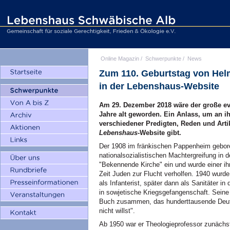
Online Magazin
/
Schwerpunkte
/
News
Zum 110. Geburtstag von Helm
in der Lebenshaus-Website
Am 29. Dezember 2018 wäre der große ev
Jahre alt geworden. Ein Anlass, um an ih
verschiedener Predigten, Reden und Artik
Lebenshaus
-Website gibt.
Der 1908 im fränkischen Pappenheim geboren
nationalsozialistischen Machtergreifung in d
"Bekennende Kirche" ein und wurde einer ihr
Zeit Juden zur Flucht verholfen. 1940 wurd
als Infanterist, später dann als Sanitäter in
in sowjetische Kriegsgefangenschaft. Seine
Buch zusammen, das hunderttausende Deuts
nicht willst".
Ab 1950 war er Theologieprofessor zunächs