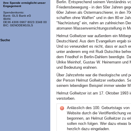
Berlin. Entsprechend seinem Verständnis von
Ihre Spende ermöglicht unser
Engagement
Friedensbewegung - in den 50er Jahren geg
60er Jahren als Ostermarschierer, in den 7
Spendenkonto:
Bank: GLS Bank eG
schaffen ohne Waffen" und in den 80-er Jah
IBAN:
DE36 4306 0967 8023 3348 00
"Nachrüstung" ein, nahm an zahlreichen De
BIC: GENODEM1GLS
atomaren Massenvernichtungsstellung in Mut
Helmut Gollwitzer war außerdem ein Mitbegrü
Suche
Deutschland. Aus dem Evangelium ergab sich 
Und so verwundert es nicht, dass er auch 
unter anderem eng mit Rudi Dutschke befre
dem Friedhof in Berlin-Dahlem beerdigte. Da
Ulrike Meinhof, Gustav W. Heinemann und Ma
und Bedeutung erahnen.
Über Jahrzehnte war die theologische und p
der Person Helmut Gollwitzer verbunden. S
seinem lebendigen Beispiel immer wieder M
Helmut Gollwitzer ist am 17. Oktober 1993 i
verstorben.
Anlässlich des 100. Geburtstags von 
Website durch die Veröffentlichung ve
begonnen, an Helmut Gollwitzer zu eri
sollen noch folgen. Wer dazu etwas be
herzlich dazu eingeladen.