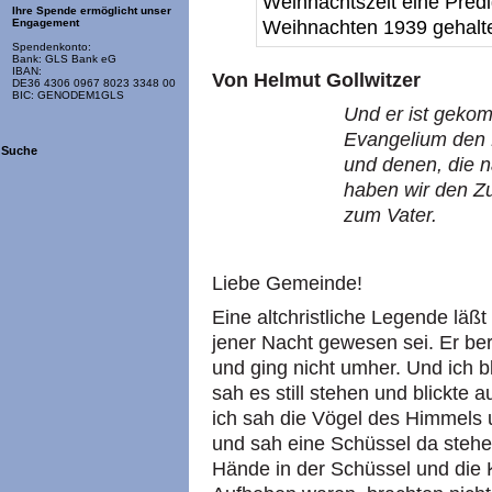
Weihnachtszeit eine Predi
Ihre Spende ermöglicht unser
Weihnachten 1939 gehalte
Engagement
Spendenkonto:
Bank: GLS Bank eG
IBAN:
Von Helmut Gollwitzer
DE36 4306 0967 8023 3348 00
BIC: GENODEM1GLS
Und er ist gekom
Evangelium den F
Suche
und denen, die 
haben wir den Zu
zum Vater.
Liebe Gemeinde!
Eine altchristliche Legende läßt
jener Nacht gewesen sei. Er beri
und ging nicht umher. Und ich 
sah es still stehen und blickte au
ich sah die Vögel des Himmels 
und sah eine Schüssel da stehen
Hände in der Schüssel und die 