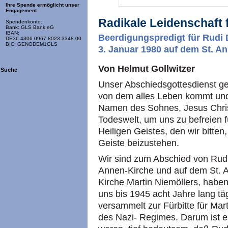
Ihre Spende ermöglicht unser
Engagement
Radikale Leidenschaft
Spendenkonto:
Bank: GLS Bank eG
IBAN:
Beerdigungspredigt für Rudi 
DE36 4306 0967 8023 3348 00
BIC: GENODEM1GLS
3. Januar 1980 auf dem St. A
Von Helmut Gollwitzer
Suche
Unser Abschiedsgottesdienst ge
von dem alles Leben kommt und
Namen des Sohnes, Jesus Christ
Todeswelt, um uns zu befreien 
Heiligen Geistes, den wir bitt
Geiste beizustehen.
Wir sind zum Abschied von Rudi
Annen-Kirche und auf dem St. An
Kirche Martin Niemöllers, habe
uns bis 1945 acht Jahre lang tä
versammelt zur Fürbitte für Mart
des Nazi- Regimes. Darum ist es