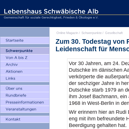
Online Magazin
/
Schwerpunkte
/
Gesellschaft
Zum 30. Todestag von 
Leidenschaft für Mens
Vor 30 Jahren, am 24. De
Dutschke im dänischen Aar
verkörperte die außerpar
der sechziger Jahre in h
Dutschke starb 1979 an d
ihm Josef Bachmann, ein 
1968 in West-Berlin in de
Wir erinnern hier an Rudi 
eng mit ihm befreundete H
Beerdigung gehalten hat.