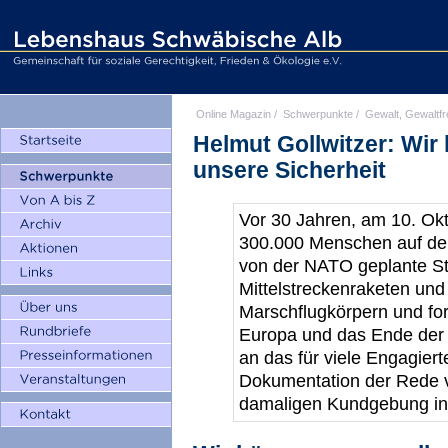
Online Magazin
/
Schwerpunkte
/
Gewalt, Gewaltfr
Helmut Gollwitzer: Wi
unsere Sicherheit
Vor 30 Jahren, am 10. Ok
300.000 Menschen auf de
von der NATO geplante Sta
Mittelstreckenraketen und 
Marschflugkörpern und for
Europa und das Ende der B
an das für viele Engagiert
Dokumentation der Rede v
damaligen Kundgebung in