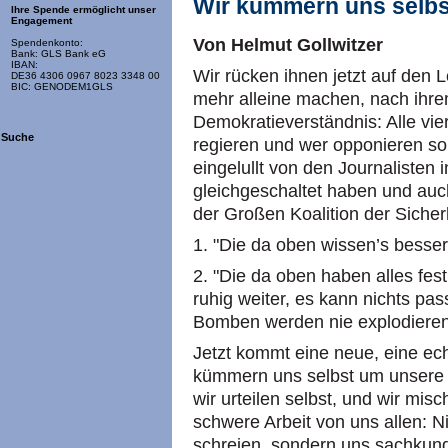
Wir kümmern uns selbs
Ihre Spende ermöglicht unser
Engagement
Von Helmut Gollwitzer
Spendenkonto:
Bank: GLS Bank eG
IBAN:
Wir rücken ihnen jetzt auf den Le
DE36 4306 0967 8023 3348 00
BIC: GENODEM1GLS
mehr alleine machen, nach ihr
Demokratieverständnis: Alle vie
Suche
regieren und wer opponieren sol
eingelullt von den Journalisten 
gleichgeschaltet haben und auc
der Großen Koalition der Sicherh
1. "Die da oben wissen’s besser
2. "Die da oben haben alles fest 
ruhig weiter, es kann nichts pass
Bomben werden nie explodieren
Jetzt kommt eine neue, eine ec
kümmern uns selbst um unsere Si
wir urteilen selbst, und wir misc
schwere Arbeit von uns allen: Ni
schreien, sondern uns sachkund