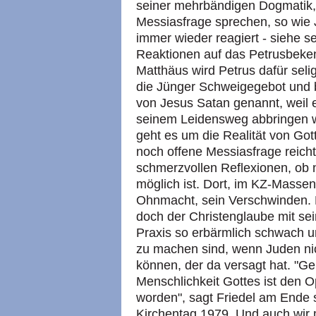
seiner mehrbändigen Dogmatik, 
Messiasfrage sprechen, so wie J
immer wieder reagiert - siehe s
Reaktionen auf das Petrusbeken
Matthäus wird Petrus dafür se
die Jünger Schweigegebot und b
von Jesus Satan genannt, weil 
seinem Leidensweg abbringen wil
geht es um die Realität von Go
noch offene Messiasfrage reicht
schmerzvollen Reflexionen, ob 
möglich ist. Dort, im KZ-Massen
Ohnmacht, sein Verschwinden. 
doch der Christenglaube mit se
Praxis so erbärmlich schwach un
zu machen sind, wenn Juden ni
können, der da versagt hat. "G
Menschlichkeit Gottes ist den O
worden", sagt Friedel am Ende 
Kirchentag 1979. Und auch wir