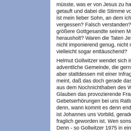
müsste, was er von Jesus zu hal
getauft und dabei die Stimme
ist mein lieber Sohn, an dem ic
vergessen? Falsch verstanden? O
größere Gottgesandte seinen Me
herausholt? Waren die Taten Je
nicht imponierend genug, nicht 
vielleicht sogar enttäuschend?
Helmut Gollwitzer wendet sich i
adventliche Gemeinde, die gern
aber stattdessen mit einer Infrag
meint, daß das doch gerade das b
aus dem Nochnichthaben des W
Glauben das provozierende Frage
Gebetserhörungen bei uns Ratlos
denn, wann kommt es denn endli
ist Johannes uns Vorbild, gerad
fraglich geworden ist. Wen son
Denn - so Gollwitzer 1975 in ei