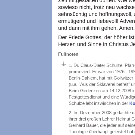
Zeit mitgestalten dürfen. Wie we
sowieso nicht, trotz neu wachsen
sehnsüchtig und hoffnungsvoll, 
ermutigend und liebevoll! Adve
und dann mit ihm gehen. Amen.
Der Friede Gottes, der höher ist
Herzen und Sinne in Christus J
Fußnoten
1.
Dr. Claus-Dieter Schulze, Pfar
promoviert. Er war von 1976 - 199
Berlin-Dahlem, hat mit Gollwitze
(u.a. "Aus der Sklaverei befreit" u
Beim Gedenken am 14.12.2008 in B
Festgottesdienst und eine Würdigu
Schulze lebt inzwischen in der
Ko
2.
Im Dezember 2008 gedachte di
ihrer drei großen Lehrer Helmut G
Gerhard Bauer, die jeder auf sei
Theologie überhaupt geleistet ha