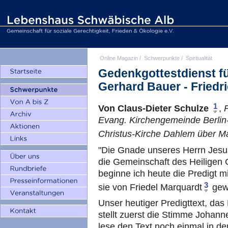
Online Magazin
/
Schwerpunkte
/
Spiritualität
Gedenkgottestdienst fü
Gerhard Bauer - Friedr
1
Von Claus-Dieter Schulze
,
Evang. Kirchengemeinde Berlin
Christus-Kirche Dahlem über M
"Die Gnade unseres Herrn Jesus
die Gemeinschaft des Heiligen G
beginne ich heute die Predigt mi
3
sie von Friedel Marquardt
gew
Unser heutiger Predigttext, da
stellt zuerst die Stimme Johanne
lese den Text noch einmal in d