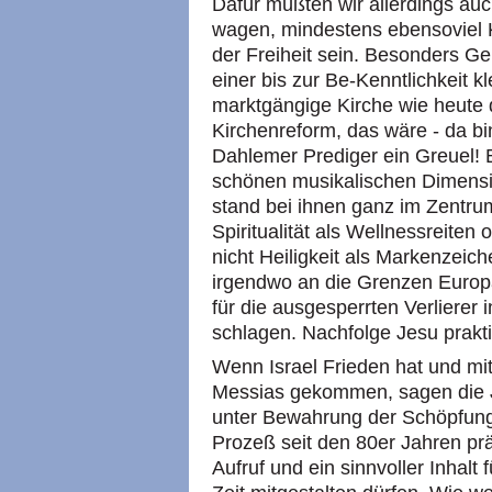
Dafür müßten wir allerdings au
wagen, mindestens ebensoviel K
der Freiheit sein. Besonders G
einer bis zur Be-Kenntlichkeit
marktgängige Kirche wie heute
Kirchenreform, das wäre - da bin
Dahlemer Prediger ein Greuel! 
schönen musikalischen Dimensio
stand bei ihnen ganz im Zentrum
Spiritualität als Wellnessreiten 
nicht Heiligkeit als Markenzeich
irgendwo an die Grenzen Europ
für die ausgesperrten Verlierer
schlagen. Nachfolge Jesu prakt
Wenn Israel Frieden hat und mit
Messias gekommen, sagen die J
unter Bewahrung der Schöpfung 
Prozeß seit den 80er Jahren präz
Aufruf und ein sinnvoller Inhalt