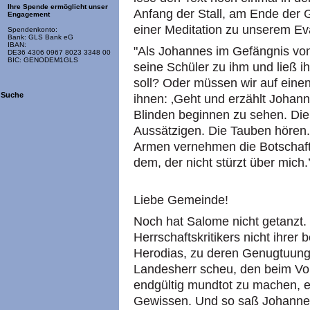
Ihre Spende ermöglicht unser
Anfang der Stall, am Ende der 
Engagement
einer Meditation zu unserem Eva
Spendenkonto:
Bank: GLS Bank eG
IBAN:
"Als Johannes im Gefängnis von 
DE36 4306 0967 8023 3348 00
BIC: GENODEM1GLS
seine Schüler zu ihm und ließ i
soll? Oder müssen wir auf eine
Suche
ihnen: ‚Geht und erzählt Johan
Blinden beginnen zu sehen. Di
Aussätzigen. Die Tauben hören.
Armen vernehmen die Botschaft
dem, der nicht stürzt über mich.’
Liebe Gemeinde!
Noch hat Salome nicht getanzt.
Herrschaftskritikers nicht ihrer 
Herodias, zu deren Genugtuung 
Landesherr scheu, den beim V
endgültig mundtot zu machen, e
Gewissen. Und so saß Johannes o