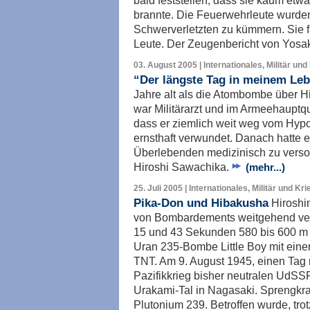
bald feststellen, dass sie kaum etwas
brannte. Die Feuerwehrleute wurden
Schwerverletzten zu kümmern. Sie 
Leute. Der Zeugenbericht von Yosa
03. August 2005 | Internationales, Militär und
“Der längste Tag in meinem Le
Jahre alt als die Atombombe über 
war Militärarzt und im Armeehauptqua
dass er ziemlich weit weg vom Hypo
ernsthaft verwundet. Danach hatte er
Überlebenden medizinisch zu verso
Hiroshi Sawachika.
(mehr...)
25. Juli 2005 | Internationales, Militär und Kri
Pika-Don und Hibakusha
Hiroshim
von Bombardements weitgehend ver
15 und 43 Sekunden 580 bis 600 m
Uran 235-Bombe Little Boy mit eine
TNT. Am 9. August 1945, einen Tag 
Pazifikkrieg bisher neutralen UdSSR
Urakami-Tal in Nagasaki. Sprengkraf
Plutonium 239. Betroffen wurde, trotz