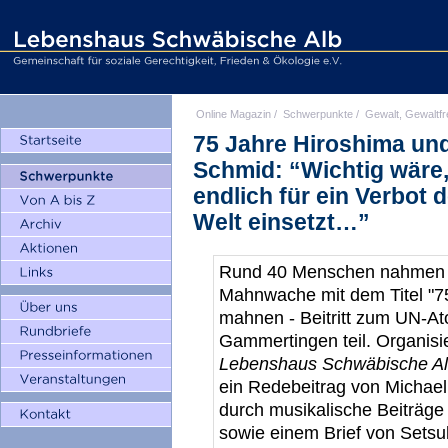
Online Magazin
/
Schwerpunkte
/
Gewalt, Gewaltfr
75 Jahre Hiroshima und
Schmid: “Wichtig wäre
endlich für ein Verbot
Welt einsetzt…”
Rund 40 Menschen nahmen a
Mahnwache mit dem Titel "7
mahnen - Beitritt zum UN-Ato
Gammertingen teil. Organisi
Lebenshaus Schwäbische Al
ein Redebeitrag von Michae
durch musikalische Beiträge
sowie einem Brief von Setsu