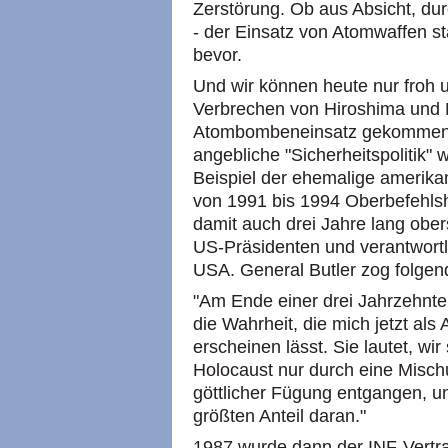
Zerstörung. Ob aus Absicht, dur
- der Einsatz von Atomwaffen st
bevor.
Und wir können heute nur froh 
Verbrechen von Hiroshima und 
Atombombeneinsatz gekommen is
angebliche "Sicherheitspolitik" 
Beispiel der ehemalige amerikan
von 1991 bis 1994 Oberbefehlsh
damit auch drei Jahre lang ober
US-Präsidenten und verantwortli
USA. General Butler zog folgend
"Am Ende einer drei Jahrzehnte
die Wahrheit, die mich jetzt als
erscheinen lässt. Sie lautet, w
Holocaust nur durch eine Misc
göttlicher Fügung entgangen, un
größten Anteil daran."
1987 wurde dann der INF-Vertra