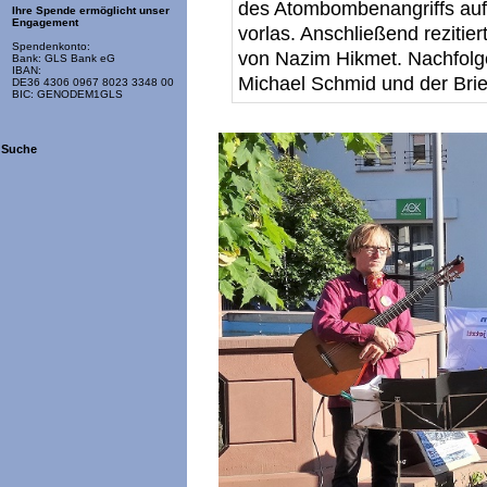
des Atombombenangriffs auf
Ihre Spende ermöglicht unser
Engagement
vorlas. Anschließend reziti
Spendenkonto:
von Nazim Hikmet. Nachfol
Bank: GLS Bank eG
IBAN:
Michael Schmid und der Bri
DE36 4306 0967 8023 3348 00
BIC: GENODEM1GLS
Suche