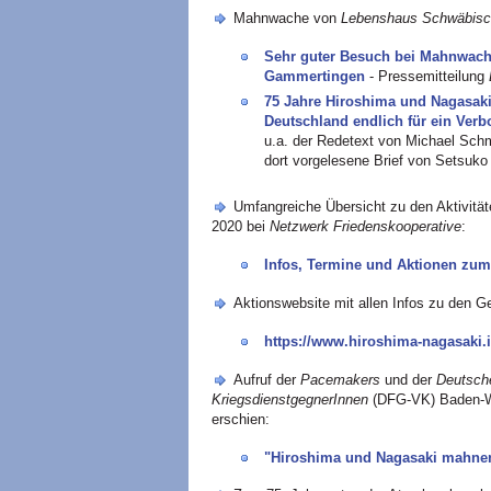
Mahnwache von
Lebenshaus Schwäbisc
Sehr guter Besuch bei Mahnwach
Gammertingen
- Pressemitteilung
75 Jahre Hiroshima und Nagasaki
Deutschland endlich für ein Verb
u.a. der Redetext von Michael Sch
dort vorgelesene Brief von Setsuko
Umfangreiche Übersicht zu den Aktivit
2020 bei
Netzwerk Friedenskooperative
:
Infos, Termine und Aktionen zum
Aktionswebsite mit allen Infos zu den 
https://www.hiroshima-nagasaki.i
Aufruf der
Pacemakers
und der
Deutsche
KriegsdienstgegnerInnen
(DFG-VK) Baden-Wü
erschien:
"Hiroshima und Nagasaki mahnen: