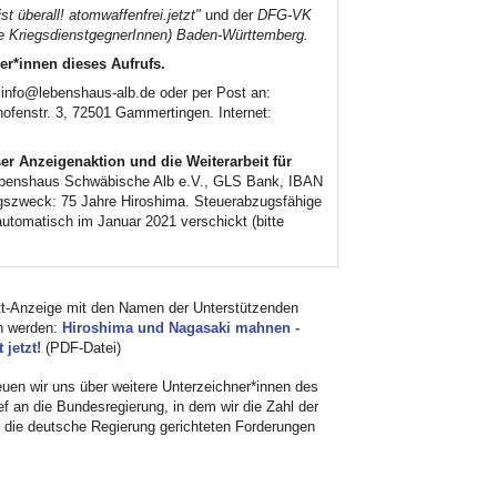
 überall! atomwaffenfrei.jetzt"
und der
DFG-VK
te KriegsdienstgegnerInnen) Baden-Württemberg.
er*innen dieses Aufrufs.
: info@lebenshaus-alb.de oder per Post an:
fenstr. 3, 72501 Gammertingen. Internet:
er Anzeigenaktion und die Weiterarbeit für
enshaus Schwäbische Alb e.V., GLS Bank, IBAN
szweck: 75 Jahre Hiroshima. Steuerabzugsfähige
tomatisch im Januar 2021 verschickt (bitte
att-Anzeige mit den Namen der Unterstützenden
en werden:
Hiroshima und Nagasaki mahnen -
 jetzt!
(PDF-Datei)
uen wir uns über weitere Unterzeichner*innen des
ef an die Bundesregierung, in dem wir die Zahl der
die deutsche Regierung gerichteten Forderungen