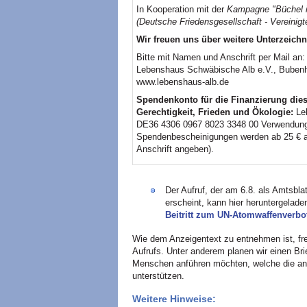
In Kooperation mit der
Kampagne "Büchel ist
(Deutsche Friedensgesellschaft - Vereinig
Wir freuen uns über weitere Unterzeichn
Bitte mit Namen und Anschrift per Mail an
Lebenshaus Schwäbische Alb e.V., Bubenho
www.lebenshaus-alb.de
Spendenkonto für die Finanzierung dies
Gerechtigkeit, Frieden und Ökologie:
Leb
DE36 4306 0967 8023 3348 00 Verwendung
Spendenbescheinigungen werden ab 25 € au
Anschrift angeben).
Der Aufruf, der am 6.8. als Amtsbl
erscheint, kann hier heruntergelad
Beitritt zum UN-Atomwaffenverbot
Wie dem Anzeigentext zu entnehmen ist, fre
Aufrufs. Unter anderem planen wir einen Bri
Menschen anführen möchten, welche die an 
unterstützen.
Weitere Hinweise: