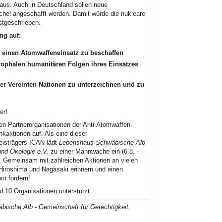
 aus. Auch in Deutschland sollen neue
chel angeschafft werden. Damit würde die nukleare
stgeschrieben.
ng auf:
 einen Atomwaffeneinsatz zu beschaffen
rophalen humanitären Folgen ihres Einsatzes
er Vereinten Nationen zu unterzeichnen und zu
er!
hen Partnerorganisationen der Anti-Atomwaffen-
aktionen auf. Als eine dieser
eisträgers ICAN lädt
Lebenshaus Schwäbische Alb
und Ökologie e.V.
zu einer Mahnwache ein (6.8. -
. Gemeinsam mit zahlreichen Aktionen an vielen
 Hiroshima und Nagasaki erinnern und einen
ot fordern!
 10 Organisationen unterstützt.
ische Alb - Gemeinschaft für Gerechtigkeit,