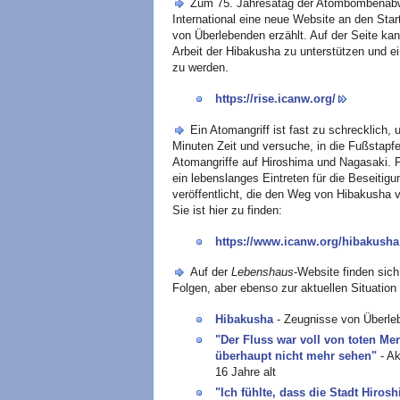
Zum 75. Jahresatag der Atombombenabw
International eine neue Website an den Star
von Überlebenden erzählt. Auf der Seite kan
Arbeit der Hibakusha zu unterstützen und e
zu werden.
https://rise.icanw.org/
Ein Atomangriff ist fast zu schrecklich, 
Minuten Zeit und versuche, in die Fußstapf
Atomangriffe auf Hiroshima und Nagasaki. F
ein lebenslanges Eintreten für die Beseiti
veröffentlicht, die den Weg von Hibakusha 
Sie ist hier zu finden:
https://www.icanw.org/hibakusha
Auf der
Lebenshaus
-Website finden sic
Folgen, aber ebenso zur aktuellen Situatio
Hibakusha
- Zeugnisse von Überle
"Der Fluss war voll von toten M
überhaupt nicht mehr sehen"
- A
16 Jahre alt
"Ich fühlte, dass die Stadt Hir