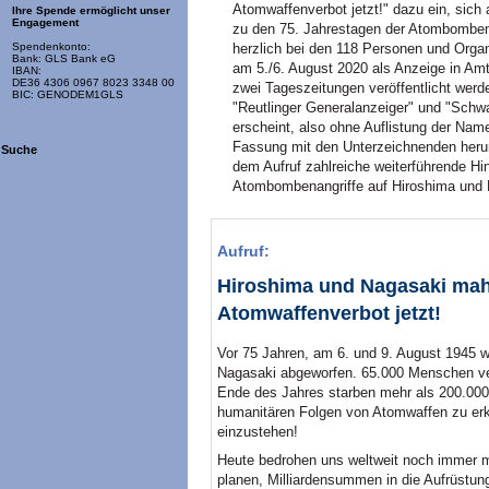
Atomwaffenverbot jetzt!" dazu ein, sich 
Ihre Spende ermöglicht unser
Engagement
zu den 75. Jahrestagen der Atombombena
herzlich bei den 118 Personen und Organ
Spendenkonto:
Bank: GLS Bank eG
am 5./6. August 2020 als Anzeige in Amts
IBAN:
DE36 4306 0967 8023 3348 00
zwei Tageszeitungen veröffentlicht werde
BIC: GENODEM1GLS
"Reutlinger Generalanzeiger" und "Schwa
erscheint, also ohne Auflistung der Nam
Fassung mit den Unterzeichnenden heru
Suche
dem Aufruf zahlreiche weiterführende Hi
Atombombenangriffe auf Hiroshima und 
Aufruf:
Hiroshima und Nagasaki mahn
Atomwaffenverbot jetzt!
Vor 75 Jahren, am 6. und 9. August 1945
Nagasaki abgeworfen. 65.000 Menschen ver
Ende des Jahres starben mehr als 200.000
humanitären Folgen von Atomwaffen zu er
einzustehen!
Heute bedrohen uns weltweit noch immer 
planen, Milliardensummen in die Aufrüstung