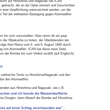
ürfe auf Hiroshima und Nagasaki hat ICAN
t gebracht, die an die Opfer erinnert und Geschichten
n eine Verpflichtung unterzeichnet werden, um die
in Teil der weltweiten Bewegung gegen Atomwaffen
um ihn sich vorzustellen.
Aber nimm dir ein paar
en der Hibakusha zu treten, der Überlebenden der
olge ihrer Reise vom 6. und 9. August 1945 durch
gung von Atomwaffen. ICAN hat diese neue Seite
von der Bombe bis zum Verbot erzählt (auf Englisch).
h zahlreiche Texte zu Hiroshima/Nagasaki und den
n bei den Atomwaffen:
benden aus Hiroshima und Nagasaki, wie z.B.
enschen und ich konnte die Wasseroberfläche
kira Onogim, beim Abwurf der Bombe auf Hiroshima
oshima auf einen Schlag verschwunden war"
-