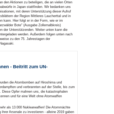
an den Aktionen zu beteiligen, die an vielen Orten
bwürfe in Japan stattfinden. Wir bedanken uns
isationen, mit deren Unterstützung dieser Aufruf
blättern der Region Mittleres Laucherttal und in
n kann. Hier folgt er in der Form, wie er im
rzwälder Bote" (Ausgabe Zollernalbkreis)
en der Unterstützenden. Weiter unten kann die
ntergeladen werden. Außerdem folgen unten nach
nweise zu den 75. Jahrestagen der
Nagasaki.
en - Beitritt zum UN-
 wurden die Atombomben auf Hiroshima und
dampften und verbrannten auf der Stelle, bis zum
. Diese Opfer mahnen uns, die katastrophalen
kennen und für eine Welt ohne Atomwaffen
mehr als 13.000 Nuklearwaffen! Die Atommächte
 ihrer Arsenale zu investieren - alleine 2019 gaben