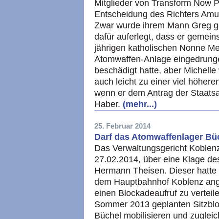
Mitglieder von Transform Now P
Entscheidung des Richters Amul
Zwar wurde ihrem Mann Greg ge
dafür auferlegt, dass er gemein
jährigen katholischen Nonne Me
Atomwaffen-Anlage eingedrung
beschädigt hatte, aber Michelle 
auch leicht zu einer viel höhere
wenn er dem Antrag der Staatsa
Haber.
(mehr...)
25. Februar 2014
Darf das Atomwaffenlager Büc
Das Verwaltungsgericht Koblen
27.02.2014, über eine Klage d
Hermann Theisen. Dieser hatte
dem Hauptbahnhof Koblenz ang
einen Blockadeaufruf zu verteile
Sommer 2013 geplanten Sitzbl
Büchel mobilisieren und zugleic