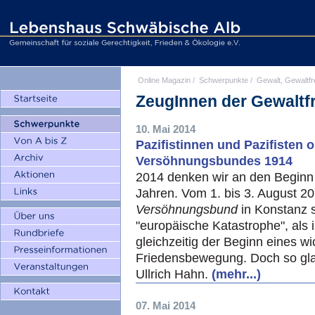
Online Magazin
/
Schwerpunkte
/
Gewalt, Gewaltfr
ZeugInnen der Gewaltfr
10. Mai 2014
Pazifistinnen und Pazifisten 
Versöhnungsbundes 1914
2014 denken wir an den Beginn 
Jahren. Vom 1. bis 3. August 20
Versöhnungsbund
in Konstanz s
"europäische Katastrophe", als 
gleichzeitig der Beginn eines w
Friedensbewegung. Doch so glat
Ullrich Hahn.
(mehr...)
07. Mai 2014