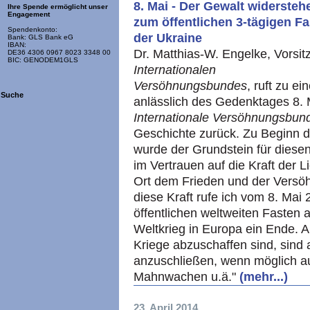
8. Mai - Der Gewalt widersteh
Ihre Spende ermöglicht unser
Engagement
zum öffentlichen 3-tägigen F
Spendenkonto:
der Ukraine
Bank: GLS Bank eG
IBAN:
Dr. Matthias-W. Engelke, Vorsi
DE36 4306 0967 8023 3348 00
BIC: GENODEM1GLS
Internationalen
Versöhnungsbundes
, ruft zu e
Suche
anlässlich des Gedenktages 8. M
Internationale Versöhnungsbun
Geschichte zurück. Zu Beginn d
wurde der Grundstein für diese
im Vertrauen auf die Kraft der 
Ort dem Frieden und der Versöh
diese Kraft rufe ich vom 8. Mai
öffentlichen weltweiten Fasten 
Weltkrieg in Europa ein Ende. Al
Kriege abzuschaffen sind, sind 
anzuschließen, wenn möglich au
Mahnwachen u.ä."
(mehr...)
23. April 2014