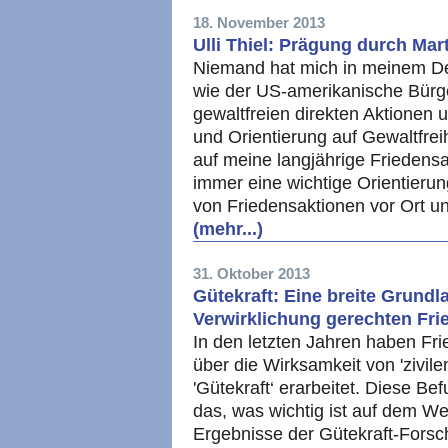
18. November 2013
Ulli Thiel: Prägung durch Mar
Niemand hat mich in meinem D
wie der US-amerikanische Bürge
gewaltfreien direkten Aktionen
und Orientierung auf Gewaltfrei
auf meine langjährige Friedensa
immer eine wichtige Orientieru
von Friedensaktionen vor Ort und
(mehr...)
31. Oktober 2013
Gütekraft: Eine breite Grundla
Verwirklichung gerechten Fri
In den letzten Jahren haben Fr
über die Wirksamkeit von 'zivil
'Gütekraft‘ erarbeitet. Diese Be
das, was wichtig ist auf dem W
Ergebnisse der Gütekraft-Forsc