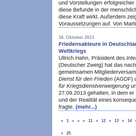
und Vorstellungen erfolgreicher 
diese Befunde in der menschlic
diese Kraft wirkt. Außerdem zei
Voraussetzungen auf. Von Marti
16. Oktober 2013
Friedensakteure in Deutschla
Weltkriegs
Ullrich Hahn, Präsident des
Int
(Deutscher Zweig) hat das nach
gemeinsamen Mitgliederversa
Dienst für den Frieden
(AGDF) u
für Kriegsdienstverweigerung u
27.09.2013 gehalten, in dem er
und der Realität eines konsequ
fragte.
(mehr...)
1
«
11
12
13
14
25