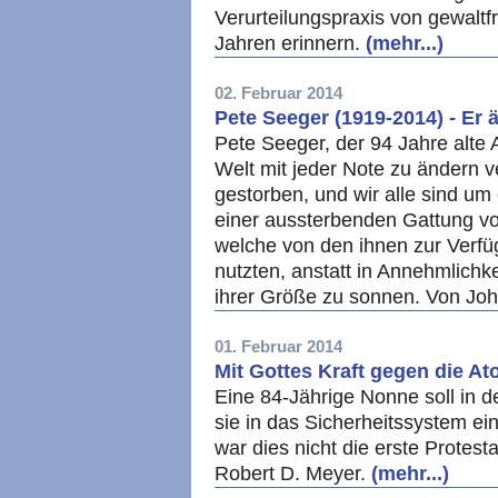
Verurteilungspraxis von gewaltf
Jahren erinnern.
(mehr...)
02. Februar 2014
Pete Seeger (1919-2014) - Er 
Pete Seeger, der 94 Jahre alte A
Welt mit jeder Note zu ändern ve
gestorben, und wir alle sind u
einer aussterbenden Gattung vo
welche von den ihnen zur Verf
nutzten, anstatt in Annehmlichk
ihrer Größe zu sonnen. Von Jo
01. Februar 2014
Mit Gottes Kraft gegen die 
Eine 84-Jährige Nonne soll in d
sie in das Sicherheitssystem e
war dies nicht die erste Protes
Robert D. Meyer.
(mehr...)