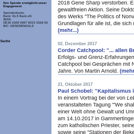
2018 Gene Sharp verstorben. Er 
Ihre Spende ermöglicht unser
Engagement
gewaltfreien Aktion. Seine Dokt
Spendenkonto:
des Werks "The Politics of Nonvi
Bank: GLS Bank eG
IBAN:
Grundlagen für alle ist, die sich
DE36 4306 0967 8023 3348 00
BIC: GENODEM1GLS
(mehr...)
Suche
02. Dezember 2017
Corder Catchpool: "... allen Br
Erfolgs- und Grenz-Erfahrungen
Catchpool bei Gesprächen mit 
Jahre. Von Martin Arnold.
(mehr.
21. Oktober 2017
Paul Schobel: "Kapitalismus 
In einem Vortrag bei der von
Le
veranstalteten Tagung "'We shall
einer Welt ohne Gewalt und Unr
am 14.10.2017 in Gammertinge
zum katholischen Priester, seine
sowie seine "Stationen der Beke