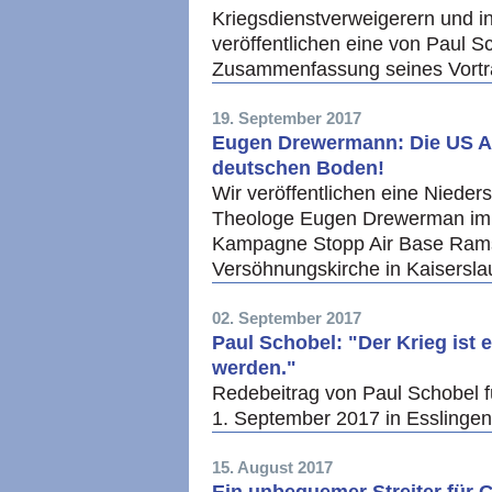
Kriegsdienstverweigerern und in
veröffentlichen eine von Paul S
Zusammenfassung seines Vort
19. September 2017
Eugen Drewermann: Die US Ai
deutschen Boden!
Wir veröffentlichen eine Nieder
Theologe Eugen Drewerman im
Kampagne Stopp Air Base Rams
Versöhnungskirche in Kaisersla
02. September 2017
Paul Schobel: "Der Krieg ist
werden."
Redebeitrag von Paul Schobel f
1. September 2017 in Esslinge
15. August 2017