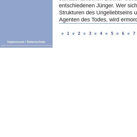
entschiedenen Jünger. Wer sich n
Strukturen des Ungeliebtseins u
Agenten des Todes, wird ermord
1
2
3
4
5
6
7
Impressum
/
Datenschutz