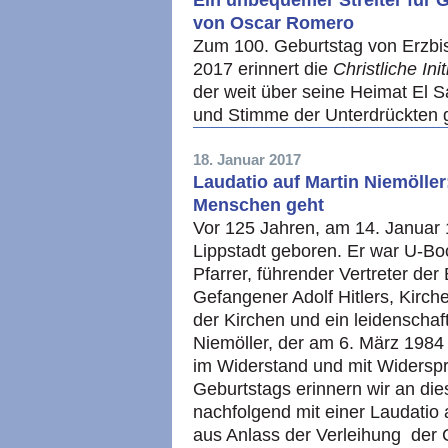
Ein unbequemer Streiter für G
von Oscar Romero
Zum 100. Geburtstag von Erzbi
2017 erinnert die
Christliche In
der weit über seine Heimat El 
und Stimme der Unterdrückten g
18. Januar 2017
Laudatio auf Martin Niemölle
Menschen geht
Vor 125 Jahren, am 14. Januar 
Lippstadt geboren. Er war U-B
Pfarrer, führender Vertreter de
Gefangener Adolf Hitlers, Kirch
der Kirchen und ein leidenschaft
Niemöller, der am 6. März 1984 
im Widerstand und mit Widerspr
Geburtstags erinnern wir an di
nachfolgend mit einer Laudatio a
aus Anlass der Verleihung der 