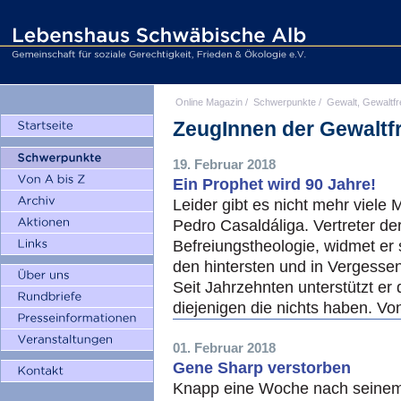
Online Magazin
/
Schwerpunkte
/
Gewalt, Gewaltfr
ZeugInnen der Gewaltfr
19. Februar 2018
Ein Prophet wird 90 Jahre!
Leider gibt es nicht mehr viele
Pedro Casaldáliga. Vertreter de
Befreiungstheologie, widmet er
den hintersten und in Vergesse
Seit Jahrzehnten unterstützt er 
diejenigen die nichts haben. V
01. Februar 2018
Gene Sharp verstorben
Knapp eine Woche nach seinem 