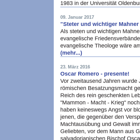
1983 in der Universität Oldenbu
09. Januar 2017
"Steter und wichtiger Mahner
Als steten und wichtigen Mahne
evangelische Friedensverbände 
evangelische Theologe wäre am
(mehr...)
23. März 2016
Oscar Romero - presente!
Vor zweitausend Jahren wurde 
römischen Besatzungsmacht ge
Reich des rein geschenkten Lebe
"Mammon - Macht - Krieg" noc
haben keineswegs Angst vor bl
jenen, die gegenüber den Vers
Machtausübung und Gewalt immu
Geliebten, vor dem Mann aus G
salvadorianischen Bischof Osc