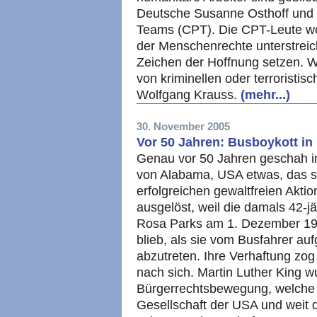
Deutsche Susanne Osthoff und 
Teams (CPT). Die
CPT
-Leute w
der Menschenrechte unterstreic
Zeichen der Hoffnung setzen. W
von kriminellen oder terroristi
Wolfgang Krauss.
(mehr...)
30. November 2005
Vor 50 Jahren: Busboykott i
Genau vor 50 Jahren geschah i
von Alabama,
USA
etwas, das s
erfolgreichen gewaltfreien Aktio
ausgelöst, weil die damals 42-j
Rosa Parks am 1. Dezember 195
blieb, als sie vom Busfahrer au
abzutreten. Ihre Verhaftung zog
nach sich. Martin Luther King w
Bürgerrechtsbewegung, welche 
Gesellschaft der
USA
und weit 