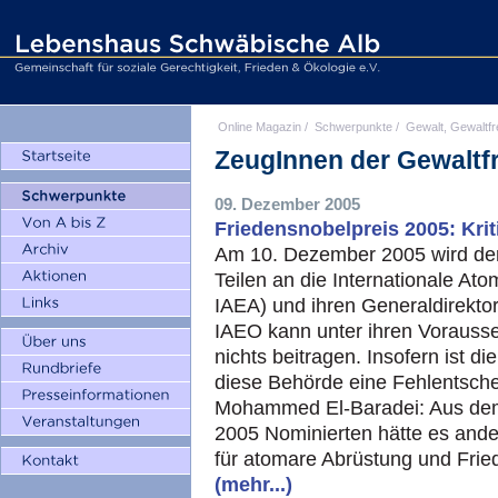
Online Magazin
/
Schwerpunkte
/
Gewalt, Gewaltfr
ZeugInnen der Gewaltfr
09. Dezember 2005
Friedensnobelpreis 2005: Kri
Am 10. Dezember 2005 wird der 
Teilen an die Internationale At
IAEA
) und ihren Generaldirekt
IAEO
kann unter ihren Vorausse
nichts beitragen. Insofern ist d
diese Behörde eine Fehlentsche
Mohammed El-Baradei: Aus dem 
2005 Nominierten hätte es ande
für atomare Abrüstung und Frie
(mehr...)