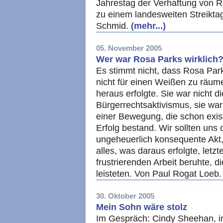
Jahrestag der Verhaftung von 
zu einem landesweiten Streikta
Schmid.
(mehr...)
05. November 2005
Wer war Rosa Parks wirklich
Es stimmt nicht, dass Rosa Par
nicht für einen Weißen zu räu
heraus erfolgte. Sie war nicht d
Bürgerrechtsaktivismus, sie war
einer Bewegung, die schon exist
Erfolg bestand. Wir sollten uns 
ungeheuerlich konsequente Akt, 
alles, was daraus erfolgte, letz
frustrierenden Arbeit beruhte, d
leisteten. Von Paul Rogat Loeb
30. Oktober 2005
Mein Sohn wäre stolz
Im Gespräch: Cindy Sheehan, 