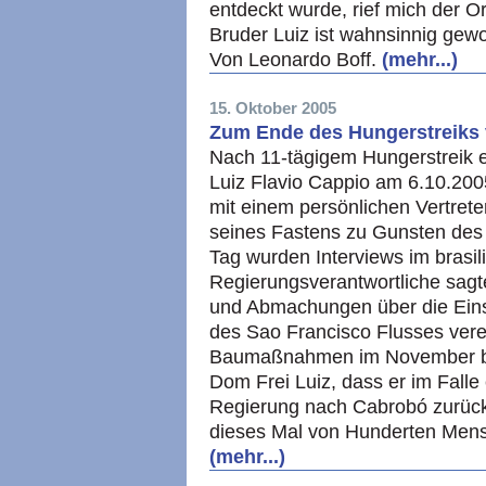
entdeckt wurde, rief mich der O
Bruder Luiz ist wahnsinnig gew
Von Leonardo Boff.
(mehr...)
15. Oktober 2005
Zum Ende des Hungerstreiks 
Nach 11-tägigem Hungerstreik er
Luiz Flavio Cappio am 6.10.200
mit einem persönlichen Vertrete
seines Fastens zu Gunsten des 
Tag wurden Interviews im brasi
Regierungsverantwortliche sag
und Abmachungen über die Einst
des Sao Francisco Flusses vere
Baumaßnahmen im November be
Dom Frei Luiz, dass er im Falle 
Regierung nach Cabrobó zurückg
dieses Mal von Hunderten Mensc
(mehr...)