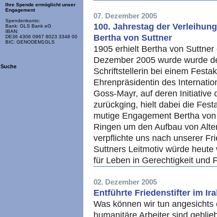
Ihre Spende ermöglicht unser
Engagement
07. Dezember 2005
Spendenkonto:
100. Jahrestag der Verleihun
Bank: GLS Bank eG
IBAN:
Bertha von Suttner
DE36 4306 0967 8023 3348 00
BIC: GENODEM1GLS
1905 erhielt Bertha von Suttner
Dezember 2005 wurde wurde der
Suche
Schriftstellerin bei einem Fest
Ehrenpräsidentin des Internati
Goss-Mayr, auf deren Initiative
zurückging, hielt dabei die Fes
mutige Engagement Bertha von 
Ringen um den Aufbau von Alte
verpflichte uns nach unserer Fr
Suttners Leitmotiv würde heute 
für Leben in Gerechtigkeit und F
02. Dezember 2005
Entführte Friedenstifter im Ira
Was können wir tun angesichts 
humanitäre Arbeiter sind geblieb