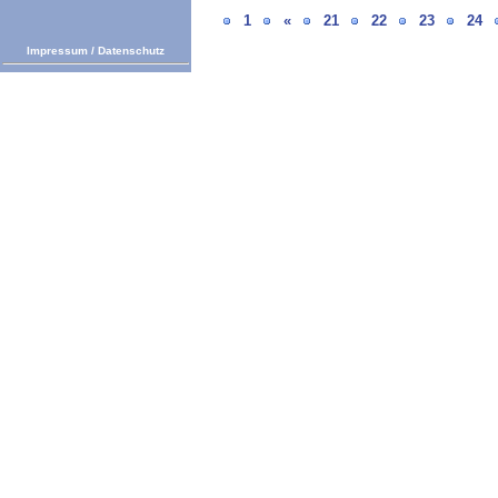
1
«
21
22
23
24
Impressum
/
Datenschutz