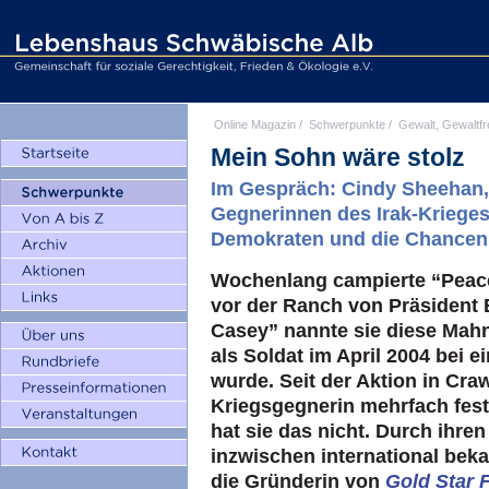
Online Magazin
/
Schwerpunkte
/
Gewalt, Gewaltfr
Mein Sohn wäre stolz
Im Gespräch:
Cindy Sheehan
Gegnerinnen des Irak-Krieges
Demokraten und die Chancen
Wochenlang campierte “Peac
vor der Ranch von Präsident
Casey” nannte sie diese Mah
als Soldat im April 2004 bei 
wurde. Seit der Aktion in Craw
Kriegsgegnerin mehrfach fe
hat sie das nicht. Durch ihre
inzwischen international bek
die Gründerin von
Gold Star 