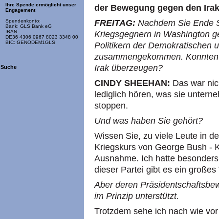
Ihre Spende ermöglicht unser
der Bewegung gegen den Irak
Engagement
FREITAG
:
Nachdem Sie Ende S
Spendenkonto:
Bank: GLS Bank eG
IBAN:
Kriegsgegnern in Washington ge
DE36 4306 0967 8023 3348 00
BIC: GENODEM1GLS
Politikern der Demokratischen 
zusammengekommen. Konnten S
Irak überzeugen?
Suche
CINDY SHEEHAN
:
Das war nich
lediglich hören, was sie untern
stoppen.
Und was haben Sie gehört?
Wissen Sie, zu viele Leute in d
Kriegskurs von George Bush - 
Ausnahme. Ich hatte besonders 
dieser Partei gibt es ein große
Aber deren Präsidentschaftsbew
im Prinzip unterstützt.
Trotzdem sehe ich nach wie vo