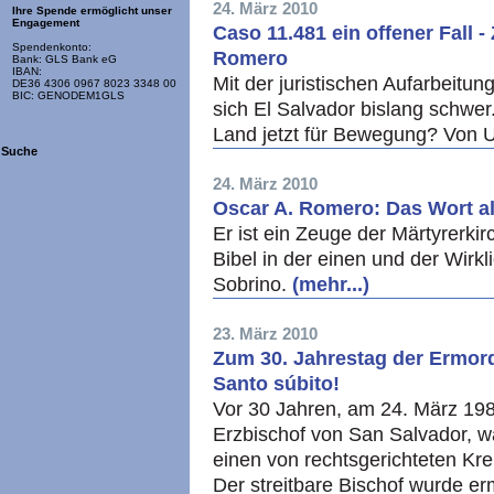
24. März 2010
Ihre Spende ermöglicht unser
Engagement
Caso 11.481 ein offener Fall 
Spendenkonto:
Romero
Bank: GLS Bank eG
IBAN:
Mit der juristischen Aufarbeit
DE36 4306 0967 8023 3348 00
BIC: GENODEM1GLS
sich El Salvador bislang schwer
Land jetzt für Bewegung? Von 
Suche
24. März 2010
Oscar A. Romero: Das Wort a
Er ist ein Zeuge der Märtyrerki
Bibel in der einen und der Wirk
Sobrino.
(mehr...)
23. März 2010
Zum 30. Jahrestag der Ermor
Santo súbito!
Vor 30 Jahren, am 24. März 19
Erzbischof von San Salvador, w
einen von rechtsgerichteten Kre
Der streitbare Bischof wurde erm