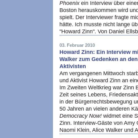
Phoenix
ein Interview über eine
Boston herauskommen wird und 
spielt. Der Interviewer fragte m
hätte. Ich musste nicht lange üb
"Howard Zinn". Von Daniel Ells
03. Februar 2010
Howard Zinn: Ein Interview m
Walker zum Gedenken an den 
Aktivisten
Am vergangenen Mittwoch starb 
und Aktivist Howard Zinn an ein
Im Zweiten Weltkrieg war Zinn 
Zeit seines Lebens, Friedensakti
in der Bürgerrechtsbewegung un
50 Jahren an vielen anderen Käm
Democracy Now!
widmet eine 
Zinn. Interview-Gäste von Am
Naomi Klein, Alice Walker und 