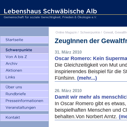
Online Magazin
/
Schwerpunkte
/
Gewalt, Gewaltfr
ZeugInnen der Gewaltfr
31. März 2010
Oscar Romero: Kein Superm
Die Gleichzeitigkeit von Mut un
inspirierendes Beispiel für die
Fünfsinn.
(mehr...)
26. März 2010
Damit wir mehr als menschli
In Oscar Romero gibt es etwas, 
beispielhaften Menschen und Ch
behalten.Von Norbert Arntz.
(me