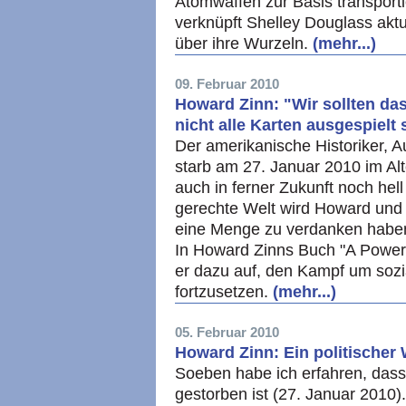
Atomwaffen zur Basis transporti
verknüpft Shelley Douglass akt
über ihre Wurzeln.
(mehr...)
09. Februar 2010
Howard Zinn: "Wir sollten das
nicht alle Karten ausgespielt 
Der amerikanische Historiker, A
starb am 27. Januar 2010 im Alt
auch in ferner Zukunft noch hel
gerechte Welt wird Howard und d
eine Menge zu verdanken haben"
In Howard Zinns Buch "A Power
er dazu auf, den Kampf um sozi
fortzusetzen.
(mehr...)
05. Februar 2010
Howard Zinn: Ein politischer 
Soeben habe ich erfahren, das
gestorben ist (27. Januar 2010