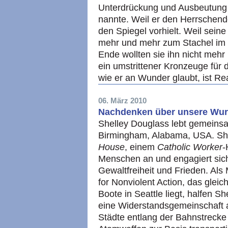
Unterdrückung und Ausbeutung
nannte. Weil er den Herrschend
den Spiegel vorhielt. Weil seine
mehr und mehr zum Stachel im 
Ende wollten sie ihn nicht meh
ein umstrittener Kronzeuge für 
wie er an Wunder glaubt, ist Rea
06. März 2010
Nachdenken über unsere Wurz
Shelley Douglass lebt gemeins
Birmingham, Alabama, USA. Shel
House
, einem
Catholic Worker
-
Menschen an und engagiert sic
Gewaltfreiheit und Frieden. Al
for Nonviolent Action, das glei
Boote in Seattle liegt, halfen S
eine Widerstandsgemeinschaft 
Städte entlang der Bahnstrecke