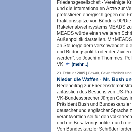
Friedensgesellschaft - Vereinigte 
und die Internationalen Ärzte zur 
protestieren energisch gegen die En
Fraktionsspitze von Bündnis 90/Die
Raketenabwehrsystems MEADS zuzu
MEADS würde einen weiteren Schritt 
Außenpolitik darstellen. Mit MEADS
an Steuergeldern verschwendet, die
und Bildungspolitik oder der Zivilen
werden”, so Joachim Thommes, Poli
VK.
(mehr...)
23. Februar 2005 | Gewalt, Gewaltfreiheit und
Nieder die Waffen - Mr. Bush u
Redebeitrag zur Friedensdemonstra
anlässlich des Besuchs von US-Prä
VK-Bundessprecher Jürgen Grässli
Präsident Bush und Bundeskanzler S
deutscher und englischer Sprache zu
verantwortlich sei für den völkerrec
und die Besatzungspolitik durch die
Von Bundeskanzler Schröder forderte