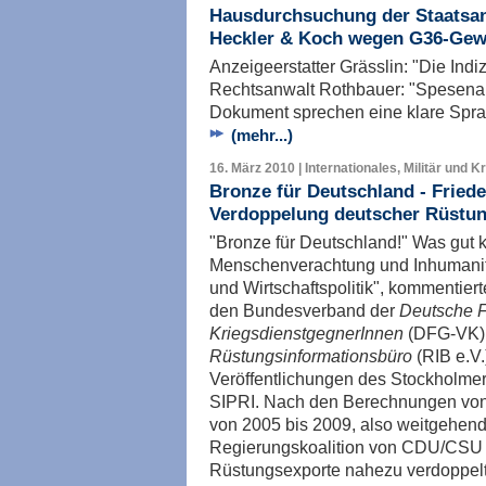
Hausdurchsuchung der Staatsanw
Heckler & Koch wegen G36-Gew
Anzeigeerstatter Grässlin: "Die Indiz
Rechtsanwalt Rothbauer: "Spesenab
Dokument sprechen eine klare Spr
(mehr...)
16. März 2010 | Internationales, Militär und K
Bronze für Deutschland - Friede
Verdoppelung deutscher Rüstu
"Bronze für Deutschland!" Was gut kl
Menschenverachtung und Inhumanitä
und Wirtschaftspolitik", kommentier
den Bundesverband der
Deutsche F
KriegsdienstgegnerInnen
(DFG-VK)
Rüstungsinformationsbüro
(RIB e.V.
Veröffentlichungen des Stockholmer
SIPRI. Nach den Berechnungen von
von 2005 bis 2009, also weitgehend
Regierungskoalition von CDU/CSU u
Rüstungsexporte nahezu verdoppelt.