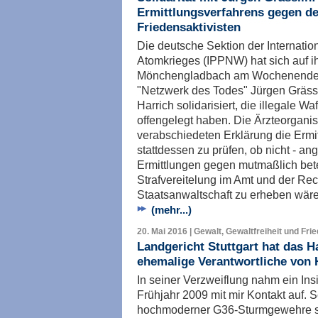
Ermittlungsverfahrens gegen d
Friedensaktivisten
Die deutsche Sektion der Internatio
Atomkrieges (IPPNW) hat sich auf ih
Mönchengladbach am Wochenende m
"Netzwerk des Todes" Jürgen Grässl
Harrich solidarisiert, die illegale 
offengelegt haben. Die Ärzteorganisa
verabschiedeten Erklärung die Ermi
stattdessen zu prüfen, ob nicht - a
Ermittlungen gegen mutmaßlich bete
Strafvereitelung im Amt und der Re
Staatsanwaltschaft zu erheben wäre
(mehr...)
20. Mai 2016 | Gewalt, Gewaltfreiheit und Fri
Landgericht Stuttgart hat das 
ehemalige Verantwortliche von 
In seiner Verzweiflung nahm ein In
Frühjahr 2009 mit mir Kontakt auf. 
hochmoderner G36-Sturmgewehre s