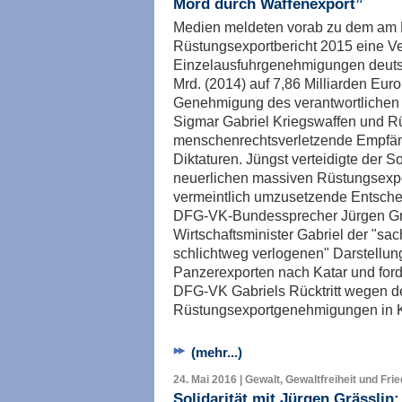
Mord durch Waffenexport”
Medien meldeten vorab zu dem am 
Rüstungsexportbericht 2015 eine V
Einzelausfuhrgenehmigungen deuts
Mrd. (2014) auf 7,86 Milliarden Eur
Genehmigung des verantwortlichen 
Sigmar Gabriel Kriegswaffen und Rü
menschenrechtsverletzende Empfänge
Diktaturen. Jüngst verteidigte der S
neuerlichen massiven Rüstungsexpo
vermeintlich umzusetzende Entsche
DFG-VK-Bundessprecher Jürgen Grä
Wirtschaftsminister Gabriel der "sac
schlichtweg verlogenen" Darstellun
Panzerexporten nach Katar und ford
DFG-VK Gabriels Rücktritt wegen de
Rüstungsexportgenehmigungen in Kr
(mehr...)
24. Mai 2016 | Gewalt, Gewaltfreiheit und Fri
Solidarität mit Jürgen Grässlin