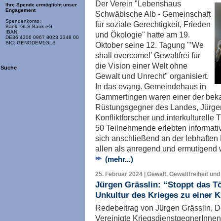
Der Verein "Lebenshaus
Ihre Spende ermöglicht unser
Engagement
Schwäbische Alb - Gemeinschaft
Spendenkonto:
für soziale Gerechtigkeit, Frieden
Bank: GLS Bank eG
IBAN:
und Ökologie" hatte am 19.
DE36 4306 0967 8023 3348 00
BIC: GENODEM1GLS
Oktober seine 12. Tagung "’We
shall overcome!’ Gewaltfrei für
die Vision einer Welt ohne
Suche
Gewalt und Unrecht" organisiert.
In das evang. Gemeindehaus in
Gammertingen waren einer der beka
Rüstungsgegner des Landes, Jürgen 
Konfliktforscher und interkulturelle
50 Teilnehmende erlebten informati
sich anschließend an der lebhaften
allen als anregend und ermutigen
(mehr...)
25. Februar 2024 | Gewalt, Gewaltfreiheit und
Jürgen Grässlin: “Stoppt das Tö
Unkultur des Krieges zu einer K
Redebeitrag von Jürgen Grässlin, D
Vereinigte KriegsdienstgegnerInn