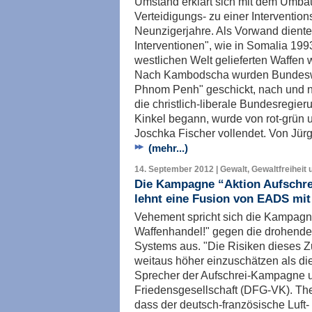
Umstand erklärt sich mit dem Umba
Verteidigungs- zu einer Intervention
Neunzigerjahre. Als Vorwand dient
Interventionen", wie in Somalia 1993
westlichen Welt gelieferten Waffen
Nach Kambodscha wurden Bundeswe
Phnom Penh" geschickt, nach und n
die christlich-liberale Bundesregie
Kinkel begann, wurde von rot-grün 
Joschka Fischer vollendet. Von Jürg
(mehr...)
14. September 2012 | Gewalt, Gewaltfreiheit 
Die Kampagne “Aktion Aufschrei
lehnt eine Fusion von EADS mit
Vehement spricht sich die Kampagne
Waffenhandel!" gegen die drohend
Systems aus. "Die Risiken dieses
weitaus höher einzuschätzen als di
Sprecher der Aufschrei-Kampagne 
Friedensgesellschaft (DFG-VK). Th
dass der deutsch-französische Luft