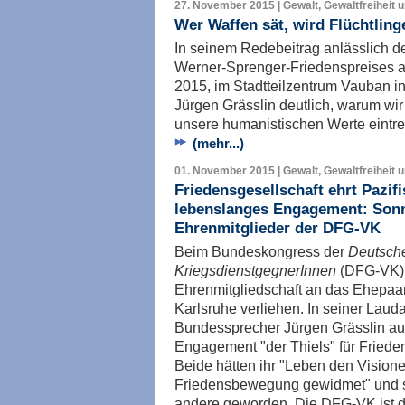
27. November 2015 | Gewalt, Gewaltfreiheit 
Wer Waffen sät, wird Flüchtling
In seinem Redebeitrag anlässlich d
Werner-Sprenger-Friedenspreises 
2015, im Stadtteilzentrum Vauban in
Jürgen Grässlin deutlich, warum wir 
unsere humanistischen Werte eintr
(mehr...)
01. November 2015 | Gewalt, Gewaltfreiheit 
Friedensgesellschaft ehrt Pazif
lebenslanges Engagement: Sonnh
Ehrenmitglieder der DFG-VK
Beim Bundeskongress der
Deutsche
KriegsdienstgegnerInnen
(DFG-VK)
Ehrenmitgliedschaft an das Ehepaar
Karlsruhe verliehen. In seiner Laud
Bundessprecher Jürgen Grässlin au
Engagement "der Thiels" für Frieden
Beide hätten ihr "Leben den Visio
Friedensbewegung gewidmet" und se
andere geworden. Die DFG-VK ist di