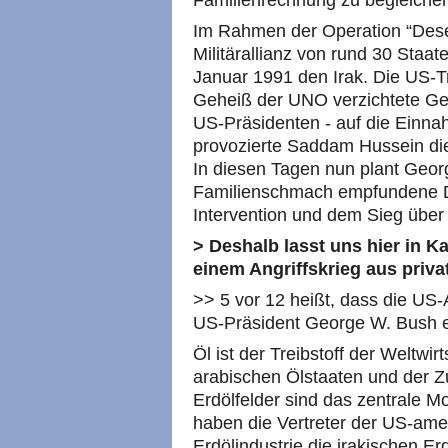
Familienrechnung zu begleiche
Im Rahmen der Operation “Dese
Militärallianz von rund 30 Staa
Januar 1991 den Irak. Die US-T
Geheiß der UNO verzichtete Geo
US-Präsidenten - auf die Einnah
provozierte Saddam Hussein di
In diesen Tagen nun plant Geor
Familienschmach empfundene De
Intervention und dem Sieg übe
> Deshalb lasst uns hier in 
einem Angriffskrieg aus priv
>> 5 vor 12 heißt, dass die US-
US-Präsident George W. Bush ei
Öl ist der Treibstoff der Weltwi
arabischen Ölstaaten und der Zug
Erdölfelder sind das zentrale Mot
haben die Vertreter der US-ame
Erdölindustrie die irakischen Erd