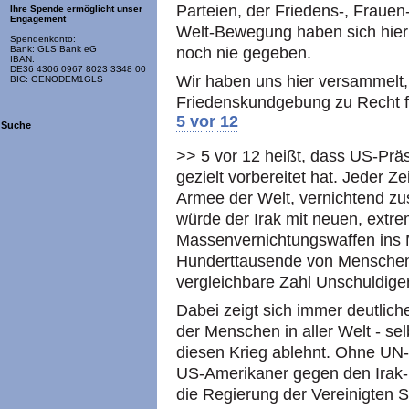
Parteien, der Friedens-, Frauen
Ihre Spende ermöglicht unser
Engagement
Welt-Bewegung haben sich hier 
Spendenkonto:
noch nie gegeben.
Bank: GLS Bank eG
IBAN:
DE36 4306 0967 8023 3348 00
Wir haben uns hier versammelt, 
BIC: GENODEM1GLS
Friedenskundgebung zu Recht fest
5 vor 12
Suche
>> 5 vor 12 heißt, dass US-Prä
gezielt vorbereitet hat. Jeder Z
Armee der Welt, vernichtend zu
würde der Irak mit neuen, extre
Massenvernichtungswaffen ins M
Hunderttausende von Menschen
vergleichbare Zahl Unschuldige
Dabei zeigt sich immer deutlic
der Menschen in aller Welt - se
diesen Krieg ablehnt. Ohne UN-
US-Amerikaner gegen den Irak-
die Regierung der Vereinigten 