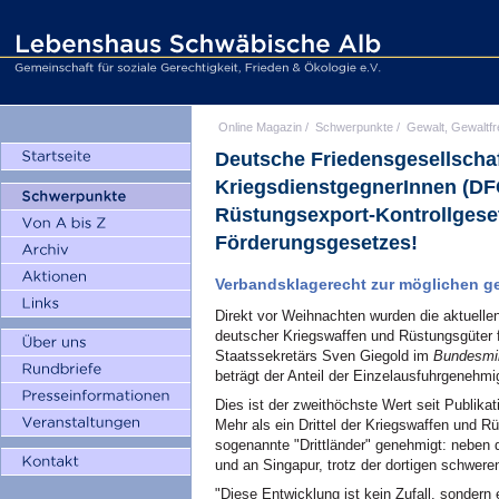
Online Magazin
/
Schwerpunkte
/
Gewalt, Gewaltfr
Deutsche Friedensgesellschaft
KriegsdienstgegnerInnen (DFG
Rüstungsexport-Kontrollgeset
Förderungsgesetzes!
Verbandsklagerecht zur möglichen ge
Direkt vor Weihnachten wurden die aktuell
deutscher Kriegswaffen und Rüstungsgüter 
Staatssekretärs Sven Giegold im
Bundesmin
beträgt der Anteil der Einzelausfuhrgenehmi
Dies ist der zweithöchste Wert seit Publik
Mehr als ein Drittel der Kriegswaffen und R
sogenannte "Drittländer" genehmigt: neben d
und an Singapur, trotz der dortigen schwer
"Diese Entwicklung ist kein Zufall, sonder