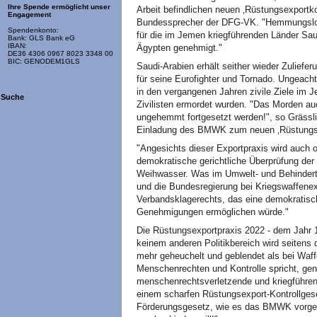
Ihre Spende ermöglicht unser
Arbeit befindlichen neuen ‚Rüstungsexportkon
Engagement
Bundessprecher der DFG-VK. "Hemmungslos
Spendenkonto:
für die im Jemen kriegführenden Länder Sau
Bank: GLS Bank eG
IBAN:
Ägypten genehmigt."
DE36 4306 0967 8023 3348 00
BIC: GENODEM1GLS
Saudi-Arabien erhält seither wieder Zulief
für seine Eurofighter und Tornado. Ungeac
in den vergangenen Jahren zivile Ziele im 
Suche
Zivilisten ermordet wurden. "Das Morden a
ungehemmt fortgesetzt werden!", so Grässli
Einladung des BMWK zum neuen ‚Rüstungsex
"Angesichts dieser Exportpraxis wird auch o
demokratische gerichtliche Überprüfung de
Weihwasser. Was im Umwelt- und Behindert
und die Bundesregierung bei Kriegswaffenexp
Verbandsklagerechts, das eine demokratisch 
Genehmigungen ermöglichen würde."
Die Rüstungsexportpraxis 2022 - dem Jahr 1 
keinem anderen Politikbereich wird seite
mehr geheuchelt und geblendet als bei Waff
Menschenrechten und Kontrolle spricht, gen
menschenrechtsverletzende und kriegführen
einem scharfen Rüstungsexport-Kontrollges
Förderungsgesetz, wie es das BMWK vorgele