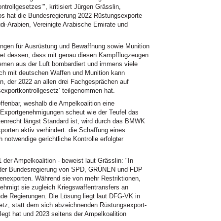
trollgesetzes’", kritisiert Jürgen Grässlin,
 hat die Bundesregierung 2022 Rüstungsexporte
di-Arabien, Vereinigte Arabische Emirate und
erungen für Ausrüstung und Bewaffnung sowie Munition
htet dessen, dass mit genau diesen Kampfflugzeugen
Jemen aus der Luft bombardiert und immens viele
uch mit deutschen Waffen und Munition kann
n, der 2022 an allen drei Fachgesprächen auf
portkontrollgesetz’ teilgenommen hat.
ffenbar, weshalb die Ampelkoalition eine
r Exportgenehmigungen scheut wie der Teufel das
enrecht längst Standard ist, wird durch das BMWK
orten aktiv verhindert: die Schaffung eines
notwendige gerichtliche Kontrolle erfolgter
der Ampelkoalition - beweist laut Grässlin: "In
ns der Bundesregierung von SPD, GRÜNEN und FDP
enexporten. Während sie von mehr Restriktionen,
ehmigt sie zugleich Kriegswaffentransfers an
de Regierungen. Die Lösung liegt laut DFG-VK in
etz, statt dem sich abzeichnenden Rüstungsexport-
gt hat und 2023 seitens der Ampelkoalition