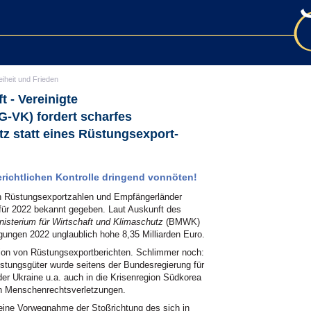
eiheit und Frieden
 - Vereinigte
-VK) fordert scharfes
z statt eines Rüstungsexport-
richtlichen Kontrolle dringend vonnöten!
en Rüstungsexportzahlen und Empfängerländer
für 2022 bekannt gegeben. Laut Auskunft des
isterium für Wirtschaft und Klimaschutz
(BMWK)
gungen 2022 unglaublich hohe 8,35 Milliarden Euro.
ation von Rüstungsexportberichten. Schlimmer noch:
üstungsgüter wurde seitens der Bundesregierung für
er Ukraine u.a. auch in die Krisenregion Südkorea
en Menschenrechtsverletzungen.
n eine Vorwegnahme der Stoßrichtung des sich in