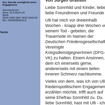
Von Jürgen Grässlin
Ihre Spende ermöglicht unser
Engagement
Liebe Sonnhild und Kinder, lieb
Spendenkonto:
liebe Freundinnen und Freunde v
Bank: GLS Bank eG
IBAN:
DE36 4306 0967 8023 3348 00
Ulli hat mich vor dreieinhalb
BIC: GENODEM1GLS
Wochen - knapp drei Wochen v
seinem Tod - gebeten, die
Suche
Trauerrede im Namen der
Deutschen Friedensgesellschaft
Vereinigte
KriegsdienstgegnerInnen
(DFG-
VK) zu halten. Einem Ansinnen,
dem ich einerseits gerne,
andererseits mit einem tiefen
inneren Schmerz nachkomme.
Vieles von dem, was ich von Ull
friedenspolitischem Engagemen
erzählen möchte, trifft auch auf
seine Ehefrau Sonnhild zu. Du,
liebe Sonnhild, hast mit Ulli - ich