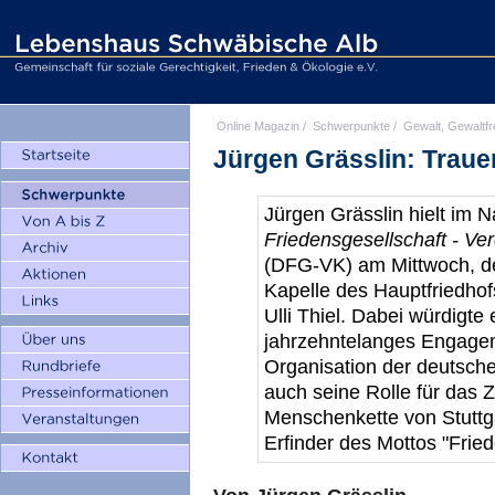
Online Magazin
/
Schwerpunkte
/
Gewalt, Gewaltfr
Jürgen Grässlin: Trauerr
Jürgen Grässlin hielt im
Friedensgesellschaft - Ve
(DFG-VK) am Mittwoch, de
Kapelle des Hauptfriedhof
Ulli Thiel. Dabei würdigt
jahrzehntelanges Engageme
Organisation der deutsch
auch seine Rolle für das
Menschenkette von Stuttg
Erfinder des Mottos "Frie