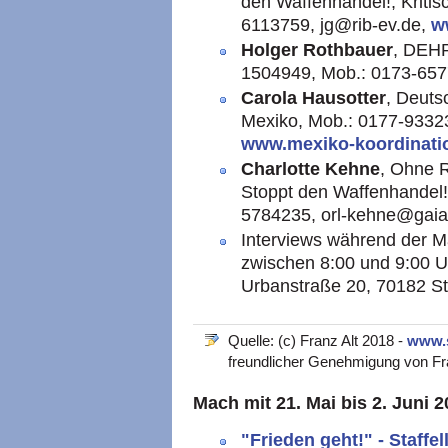
den Waffenhandel!, Kriti
6113759, jg@rib-ev.de,
w
Holger Rothbauer
, DEHR
1504949, Mob.: 0173-65
Carola Hausotter
, Deuts
Mexiko, Mob.: 0177-93323
www.mexiko-koordinati
Charlotte Kehne
, Ohne R
Stoppt den Waffenhandel!
5784235, orl-kehne@gaia
Interviews während der 
zwischen 8:00 und 9:00 Uh
Urbanstraße 20, 70182 Stu
Quelle: (c) Franz Alt 2018 -
www.
freundlicher Genehmigung von Fran
Mach mit
21. Mai bis 2. Juni 2
"Frieden geht!" - Staff