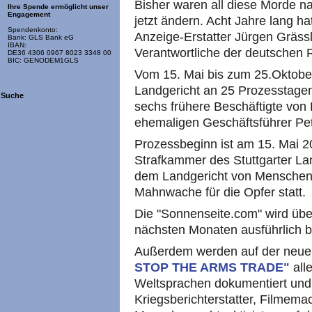
Bisher waren all diese Morde na
Ihre Spende ermöglicht unser
Engagement
jetzt ändern. Acht Jahre lang ha
Spendenkonto:
Anzeige-Erstatter Jürgen Gräss
Bank: GLS Bank eG
IBAN:
Verantwortliche der deutschen R
DE36 4306 0967 8023 3348 00
BIC: GENODEM1GLS
Vom 15. Mai bis zum 25.Oktober
Landgericht an 25 Prozesstage
Suche
sechs frühere Beschäftigte von 
ehemaligen Geschäftsführer Pe
Prozessbeginn ist am 15. Mai 2
Strafkammer des Stuttgarter Lan
dem Landgericht von Menschenr
Mahnwache für die Opfer statt.
Die "Sonnenseite.com" wird übe
nächsten Monaten ausführlich b
Außerdem werden auf der neu
STOP THE ARMS TRADE"
all
Weltsprachen dokumentiert und 
Kriegsberichterstatter, Filmema