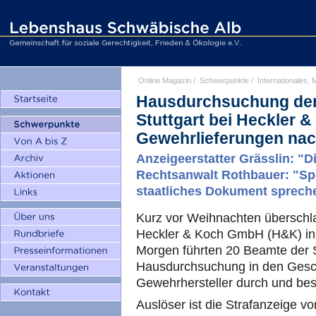
Online Magazin
/
Schwerpunkte
/
Internationales, M
Hausdurchsuchung der
Stuttgart bei Heckler 
Gewehrlieferungen na
Anzeigeerstatter Grässlin: "Di
Rechtsanwalt Rothbauer: "S
staatliches Dokument spreche
Kurz vor Weihnachten überschla
Heckler & Koch GmbH (H&K) in
Morgen führten 20 Beamte der S
Hausdurchsuchung in den Gesc
Gewehrhersteller durch und be
Auslöser ist die Strafanzeige v