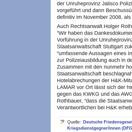
der Unruheprovinz Jalisco Poli
vorgeführt und dann Beschuss
definitiv im November 2008, als 
Auch Rechtsanwalt Holger Roth
"Wir haben das Dankesdokument
Vorführung in der Unruheprovin
Staatsanwaltschaft Stuttgart z
"umfassende Aussagen eines In
zur Polizeiausbildung auch in 
Zusammen mit den nunmehr hoff
Staatsanwaltschaft beschlagna
Hotelabrechungen der H&K-Mita
LAMAR vor Ort lässt sich der h
gegen das KWKG und das AWG s
Rothbauer, "dass die Staatsanw
Verantwortlichen bei H&K erhebe
Quelle:
Deutsche Friedensgesell
Kriegsdienstgegner/innen (DF