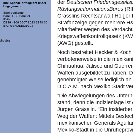
der
Deutschen Friedensgesells
Ihre Spende ermöglicht unser
Engagement
RüstungsInformationsBüros
(RIB
Spendenkonto:
Grässlins Rechtsanwalt Holger
Bank: GLS Bank eG
IBAN:
Strafanzeige gegen mehrere H&
DE36 4306 0967 8023 3348 00
BIC: GENODEM1GLS
Mitarbeiter wegen des Verdach
Kriegswaffenkontrollgesetz (K
Suche
(AWG) gestellt.
Noch bestreitet Heckler & Koc
verbotenerweise in die mexika
Chihuahua, Jalisco und Guerrero
Waffen ausgebildet zu haben.
genehmigter Weise lediglich an
D.C.A.M. nach Mexiko-Stadt ver
"Die Abwiegelungen des Untern
stand, denn die Indizienlage ist
Jürgen Grässlin. "Ein Insiderber
Weg der Waffen: Mittels Beste
mexikanischen Generals Aguilar
Mexiko-Stadt in die Unruheprov