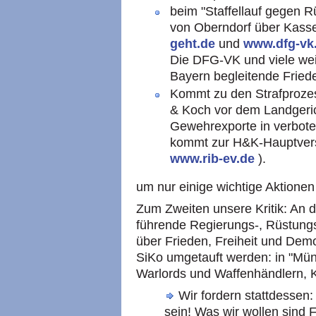
beim "Staffellauf gegen
von Oberndorf über Kasse
geht.de
und
www.dfg-vk
Die DFG-VK und viele wei
Bayern begleitende Fried
Kommt zu den Strafproze
& Koch vor dem Landgerich
Gewehrexporte in verbot
kommt zur H&K-Hauptver
www.rib-ev.de
).
um nur einige wichtige Aktion
Zum Zweiten unsere Kritik: An
führende Regierungs-, Rüstungs-
über Frieden, Freiheit und Demo
SiKo umgetauft werden: in "Mü
Warlords und Waffenhändlern, Kr
Wir fordern stattdessen:
sein! Was wir wollen sind 