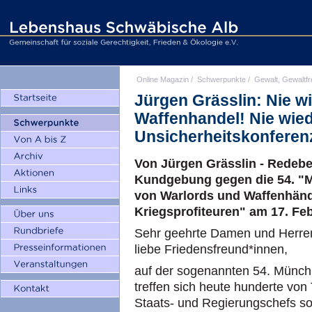
Online Magazin
/
Schwerpunkte
/
Gewalt, Gewaltfr
Jürgen Grässlin: Nie wi
Waffenhandel! Nie wie
Unsicherheitskonferen
Von Jürgen Grässlin - Redebe
Kundgebung gegen die 54. "
von Warlords und Waffenhändl
Kriegsprofiteuren" am 17. Fe
Sehr geehrte Damen und Herre
liebe Friedensfreund*innen,
auf der sogenannten 54. Münchn
treffen sich heute hunderte von
Staats- und Regierungschefs so