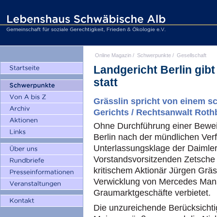
Online Magazin
/
Schwerpunkte
/
Gesellschaft
Landgericht Berlin gib
statt
Grässlin spricht von einem s
Gerichts / Rechtsanwalt Roth
Ohne Durchführung einer Bewe
Berlin nach der mündlichen Ver
Unterlassungsklage der Daimle
Vorstandsvorsitzenden Zetsche 
kritischem Aktionär Jürgen Gräs
Verwicklung von Mercedes Mana
Graumarktgeschäfte verbietet.
Die unzureichende Berücksichti