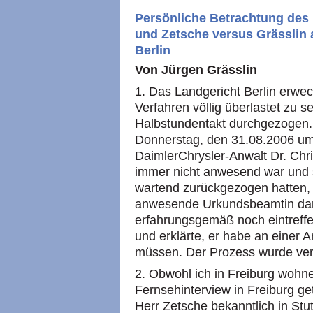
Persönliche Betrachtung des
und Zetsche versus Grässlin 
Berlin
Von Jürgen Grässlin
1. Das Landgericht Berlin erwec
Verfahren völlig überlastet zu 
Halbstundentakt durchgezogen.
Donnerstag, den 31.08.2006 um 1
DaimlerChrysler-Anwalt Dr. Chr
immer nicht anwesend war und si
wartend zurückgezogen hatten, 
anwesende Urkundsbeamtin dara
erfahrungsgemäß noch eintreff
und erklärte, er habe an einer 
müssen. Der Prozess wurde vers
2. Obwohl ich in Freiburg woh
Fernsehinterview in Freiburg ge
Herr Zetsche bekanntlich in Stut