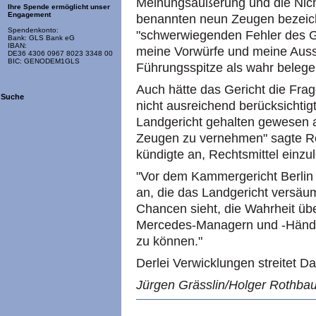
Meinungsäußerung und die Nich
Ihre Spende ermöglicht unser
Engagement
benannten neun Zeugen bezeich
Spendenkonto:
"schwerwiegenden Fehler des G
Bank: GLS Bank eG
IBAN:
meine Vorwürfe und meine Aus
DE36 4306 0967 8023 3348 00
BIC: GENODEM1GLS
Führungsspitze als wahr belege
Auch hätte das Gericht die Fr
Suche
nicht ausreichend berücksichtigt
Landgericht gehalten gewesen a
Zeugen zu vernehmen" sagte R
kündigte an, Rechtsmittel einzu
"Vor dem Kammergericht Berlin
an, die das Landgericht versäumt
Chancen sieht, die Wahrheit üb
Mercedes-Managern und -Händl
zu können."
Derlei Verwicklungen streitet Da
Jürgen Grässlin/Holger Rothbau