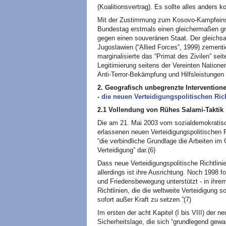
(Koalitionsvertrag). Es sollte alles anders
Mit der Zustimmung zum Kosovo-Kampfeinsat
Bundestag erstmals einen gleichermaßen gru
gegen einen souveränen Staat. Der gleichs
Jugoslawien (“Allied Forces”, 1999) zementi
marginalisierte das “Primat des Zivilen” sei
Legitimierung seitens der Vereinten Nation
Anti-Terror-Bekämpfung und Hilfsleistungen
2. Geografisch unbegrenzte Interventio
-
die neuen Verteidigungspolitischen Rich
2.1 Vollendung von Rühes Salami-Taktik
Die am 21. Mai 2003 vom sozialdemokratisc
erlassenen neuen Verteidigungspolitischen R
“die verbindliche Grundlage die Arbeiten i
Verteidigung” dar.(6)
Dass neue Verteidigungspolitische Richtlinien
allerdings ist ihre Ausrichtung. Noch 1998 
und Friedensbewegung unterstützt - in ihre
Richtlinien, die die weltweite Verteidigung 
sofort außer Kraft zu setzen.”(7)
Im ersten der acht Kapitel (I bis
VIII
) der n
Sicherheitslage, die sich “grundlegend gewa