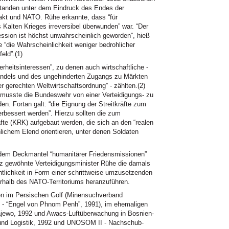
 standen unter dem Eindruck des Endes der
akt und
NATO.
Rühe erkannte, dass “für
 Kalten Krieges irreversibel überwunden” war. “Der
ession ist höchst unwahrscheinlich geworden”, hieß
 “die Wahrscheinlichkeit weniger bedrohlicher
eld”.(1)
erheitsinteressen”, zu denen auch wirtschaftliche -
handels und des ungehinderten Zugangs zu Märkten
r gerechten Weltwirtschaftsordnung” - zählten.(2)
, musste die Bundeswehr von einer Verteidigungs- zu
en. Fortan galt: “die Eignung der Streitkräfte zum
rbessert werden”. Hierzu sollten die zum
fte (KRK) aufgebaut werden, die sich an den “realen
ichem Elend orientieren, unter denen Soldaten
 dem Deckmantel “humanitärer Friedensmissionen”
z gewöhnte Verteidigungsminister Rühe die damals
entlichkeit in Form einer schrittweise umzusetzenden
erhalb des
NATO
-Territoriums heranzuführen.
zen im Persischen Golf (Minensuchverband
 - “Engel von Phnom Penh”, 1991), im ehemaligen
jewo, 1992 und Awacs-Luftüberwachung in Bosnien-
und Logistik, 1992 und
UNOSOM
II - Nachschub-