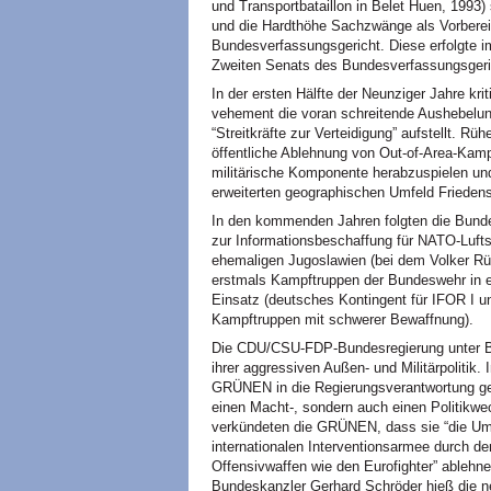
und Transportbataillon in Belet Huen, 1993)
und die Hardthöhe Sachzwänge als Vorbereit
Bundesverfassungsgericht. Diese erfolgte i
Zweiten Senats des Bundesverfassungsgeric
In der ersten Hälfte der Neunziger Jahre krit
vehement die voran schreitende Aushebelun
“Streitkräfte zur Verteidigung” aufstellt. R
öffentliche Ablehnung von Out-of-Area-Kamp
militärische Komponente herabzuspielen und 
erweiterten geographischen Umfeld Frieden
In den kommenden Jahren folgten die Bunde
zur Informationsbeschaffung für
NATO
-Luft
ehemaligen Jugoslawien (bei dem Volker Rüh
erstmals Kampftruppen der Bundeswehr in ein
Einsatz (deutsches Kontingent für
IFOR
I u
Kampftruppen mit schwerer Bewaffnung).
Die
CDU
/CSU-FDP-Bundesregierung unter Bu
ihrer aggressiven Außen- und Militärpoliti
GRÜNEN in die Regierungsverantwortung gewä
einen Macht-, sondern auch einen Politikw
verkündeten die GRÜNEN, dass sie “die Ums
internationalen Interventionsarmee durch d
Offensivwaffen wie den Eurofighter” ablehn
Bundeskanzler Gerhard Schröder hieß die neu