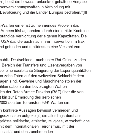
n”, heißt die bewusst unkonkret gehaltene Vorgabe.
senvernichtungswaffen in Verbindung mit
 Bevölkerung und die Länder Europas bedrohen.”(III
C
-Waffen ein ernst zu nehmendes Problem dar.
 Armeen lösbar, sondern durch eine strikte Kontrolle
llständige Vernichtung der eigenen Kapazitäten. Die
e
USA
dar, die auch nach ihrer Intervention im Irak
d gefunden und stattdessen eine Vielzahl von
ublik Deutschland - auch unter Rot-Grün - zu den
m Bereich der Transfers und Lizenzvergaben von
el eine exorbitante Steigerung der Exportquantitäten
von zehn Toten auf den weltweiten Schlachtfeldern
klagen sind. Gewehre und Maschinenpistolen der
ählen dabei zu den bevorzugten Waffen
rden der Roten Armee Fraktion (RAF) über die von
c.) bin zur Ermordung des serbischen
2003 setzten Terroristen
H&K
-Waffen ein.
en konkrete Aussagen bewusst vermieden und
gsszenarien aufgezeigt, die allerdings durchaus
elöste politische, ethische, religiöse, wirtschaftliche
mit dem internationalen Terrorismus, mit der
riminalität und den zunehmenden