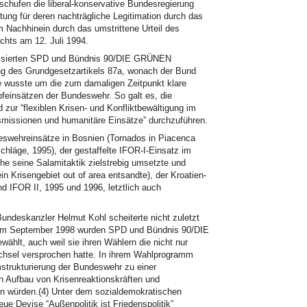
 schufen die liberal-konservative Bundesregierung
ung für deren nachträgliche Legitimation durch das
m Nachhinein durch das umstrittene Urteil des
hts am 12. Juli 1994.
isierten
SPD
und Bündnis 90/DIE GRÜNEN
g des Grundgesetzartikels 87a, wonach der Bund
ühe wusste um die zum damaligen Zeitpunkt klare
feinsätzen der Bundeswehr. So galt es, die
zur “flexiblen Krisen- und Konfliktbewältigung im
smissionen und humanitäre Einsätze” durchzuführen.
swehreinsätze in Bosnien (Tornados in Piacenca
schläge, 1995), der gestaffelte
IFOR
-I-Einsatz im
e seine Salamitaktik zielstrebig umsetzte und
 Krisengebiet out of area entsandte), der Kroatien-
nd
IFOR II,
1995 und 1996, letztlich auch
ndeskanzler Helmut Kohl scheiterte nicht zuletzt
k. Im September 1998 wurden
SPD
und Bündnis 90/DIE
hlt, auch weil sie ihren Wählern die nicht nur
echsel versprochen hatte. In ihrem Wahlprogramm
trukturierung der Bundeswehr zu einer
en Aufbau von Krisenreaktionskräften und
en würden.(4) Unter dem sozialdemokratischen
e Devise “Außenpolitik ist Friedenspolitik”