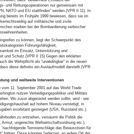
s- und Rettungsoperationen nur gemeinsam mit
VN, NATO
und EU stattfinden” werden.(VPR II 11). In
ung bereits im Frühjahr 1999 bewiesen, dass sie im
errechtswidrig auf militärische und zivile
nschen starben bei der Bombardierung serbischer
eswehreinheiten.
ingreifen zu können, liegt der Schwerpunkt des
eitskategorien Führungsfähigkeit,
samkeit im Einsatz, Unterstützung und
eit und Schutz.(VPR II 15) Gegen den erklärten
uch die Wehrpflicht als “unabdingbar” in die neuen
ss diese definitiv ein Auslaufmodell darstellt.(VPR
üstung und weltweite Interventionen
 vom 11. September 2001 auf das World Trade
hington nutzen Verteidigungspolitiker und Militärs
iehen. Wo zuvor abgerüstet werden sollte, wird - wie
eidigungshaushalt auf hohem Niveau verstetigt, in
sgaben exorbitant gesteigert (USA, Russland etc.).
ährboden zu entziehen, versäumt die Politik die
Armut, ungerechte Weltwirtschaftsordnung etc.).
s “nachfolgende Terroranschläge das Bewusstsein für
 hätten. Diese könnten “jederzeit, an jedem Ort der