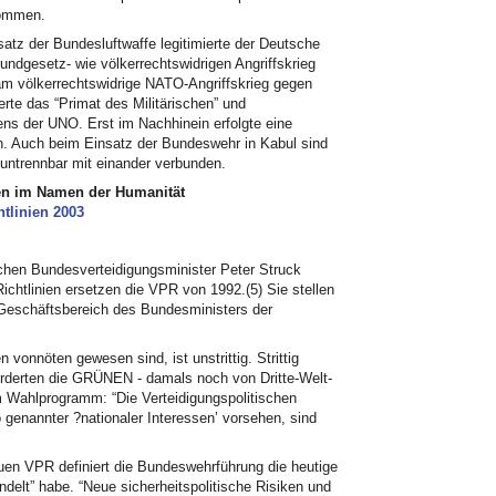
 kommen.
z der Bundesluftwaffe legitimierte der Deutsche
ndgesetz- wie völkerrechtswidrigen Angriffskrieg
am völkerrechtswidrige
NATO
-Angriffskrieg gegen
erte das “Primat des Militärischen” und
tens der
UNO.
Erst im Nachhinein erfolgte eine
en. Auch beim Einsatz der Bundeswehr in Kabul sind
 untrennbar mit einander verbunden.
nen im Namen der Humanität
tlinien 2003
hen Bundesverteidigungsminister Peter Struck
ichtlinien ersetzen die
VPR
von 1992.(5) Sie stellen
m Geschäftsbereich des Bundesministers der
 vonnöten gewesen sind, ist unstrittig. Strittig
forderten die GRÜNEN - damals noch von Dritte-Welt-
m Wahlprogramm: “Die Verteidigungspolitischen
so genannter ?nationaler Interessen’ vorsehen, sind
euen
VPR
definiert die Bundeswehrführung die heutige
ndelt” habe. “Neue sicherheitspolitische Risiken und