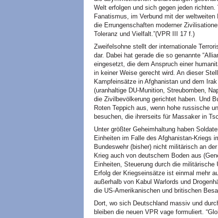
Welt erfolgen und sich gegen jeden richten.
Fanatismus, im Verbund mit der weltweiten 
die Errungenschaften moderner Zivilisatione
Toleranz und Vielfalt.”(VPR
III
17 f.)
Zweifelsohne stellt der internationale Terr
dar. Dabei hat gerade die so genannte “Allian
eingesetzt, die dem Anspruch einer humani
in keiner Weise gerecht wird. An dieser Ste
Kampfeinsätze in Afghanistan und dem Irak 
(uranhaltige DU-Munition, Streubomben, Nap
die Zivilbevölkerung gerichtet haben. Und B
Roten Teppich aus, wenn hohe russische un
besuchen, die ihrerseits für Massaker in Ts
Unter größter Geheimhaltung haben Soldat
Einheiten im Falle des Afghanistan-Kriegs im
Bundeswehr (bisher) nicht militärisch an der
Krieg auch von deutschem Boden aus (Geneh
Einheiten, Steuerung durch die militärische
Erfolg der Kriegseinsätze ist einmal mehr 
außerhalb von Kabul Warlords und Drogenhändl
die US-Amerikanischen und britischen Besa
Dort, wo sich Deutschland massiv und durch
bleiben die neuen
VPR
vage formuliert. “Gl