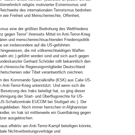
 Vornehmlich religiös motivierter Extremismus und
Reichweite des internationalen Terrorismus bedrohen
n wie Freiheit und Menschenrechte, Offenheit,
orismus eine der größten Bedrohung des Weltfriedens
z gegen Terror” ihrerseits Mittel im Anti-Terror-Krieg
tären und menschenrechtsachtenden Friedenspolitik
lle sei insbesondere auf die US-geführten
hingewiesen, die mit völkerrechtwidrigen Waffen
alm etc.) geführt worden sind und sich auch gegen
undeskanzler Gerhard Schröder rollt bekanntlich den
d chinesische Regierungsmitglieder Deutschland
chetschenien oder Tibet verantwortlich zeichnen.
en des Kommando Spezialkräfte (KSK) aus Calw US-
 Anti-Terror-Krieg unterstützt. Und wenn sich die
 Besetzung des Iraks beteiligt hat, so ging dieser
migung der Start- und Überflugsrechte für US-
 US-Schaltzentrale
EUCOM
bei Stuttgart etc.). Der
ausgeblieben. Noch immer herrschen in Afghanistan
er, im Irak ist mittlerweile ein Guerillakrieg gegen
tzer ausgebrochen.
aus effektiv am Anti-Terror-Kampf beteiligen könnte,
obale Nichtverbreitungsverträge und