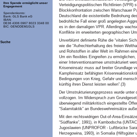
Ihre Spende ermöglicht unser
Verteidigungspolitischen Richtlinien (VPR)
Engagement
Blockkonfrontation zwischen Warschauer P
Spendenkonto:
Deutschland die existentielle Bedrohung des
Bank: GLS Bank eG
IBAN:
bedrohliche Fall einer groß angelegten Aggr
DE36 4306 0967 8023 3348 00
es in den damaligen
VPR.
Allerdings wachse
BIC: GENODEM1GLS
Konflikte im erweiterten geographischen Umf
Unverblümt definierte Rühe die “vitalen Sich
Suche
wie die “Aufrechterhaltung des freien Welt
und Rohstoffen in aller Welt im Rahmen eine
Um ein flexibles Eingreifen zu ermöglichen
einer Interventionsarmee umstrukturiert werd
Kriseneinsatz muss auf breiter Grundlage ve
Kampfeinsatz befähigten Krisenreaktionskrä
Bedingungen von Krieg, Gefahr und menschl
künftig ihren Dienst leisten wollen”.(3)
Der Umstrukturierungsprozess wurde unter
vollzogen. Im Widerspruch zum Grundgeset
überwiegend militärkritisch eingestellte Öff
“Salamitaktik” an Bundeswehreinsätze auß
Mit den rechtswidrigen Out-of-Area-Einsät
“Südflanke”, 1991), in Kambodscha (UNTAC
Jugoslawien (UNPROFOR - Luftbrücke Sara
Herzegowina, 1993), in Somalia (Hilfsgüter 