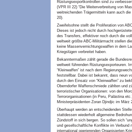
Rüstungsexportkontrollen sind zu verbesser
(VPR
III
22) “Die Weiterverbreitung von Mas
weitreichenden Trägermitteln kann auch die
20).
Zweifelsohne stellt die Proliferation von
AB
Dieses ist jedoch nicht durch hochgerüstete
des Transfers, effektiver noch durch die vo
weltweit größte
ABC
-Militärmacht stellen di
keine Massenvernichtungswaffen in dem Lan
Kriegslügen verbreitet haben.
Bekanntermaßen zählt gerade die Bundesrep
weltweit führenden Rüstungsexporteuren. I
“Kleinwaffen” ist nach dem Regierungswechs
feststellbar. Dabei ist bekannt, dass neun 
durch den Einsatz von “Kleinwaffen” zu be
Oberndorfer Waffenschmiede zählten und z
terroristischer Organisationen: von den Mo
Terrororganisationen (in Peru, Palästina et
Ministerpräsidenten Zoran Djindjic im März 
Überhaupt werden an entscheidenden Stell
stattdessen wiederholt allgemeine Bedrohun
Zündstoff in sich bergen. So sollen sich “ung
und gesellschaftliche Konflikte im Verbund 
international operierenden Organisierten K