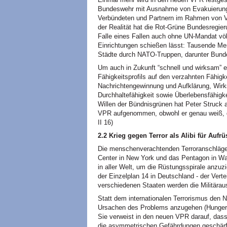
Bundeswehr mit Ausnahme von Evakuierung
Verbündeten und Partnern im Rahmen von
der Realität hat die Rot-Grüne Bundesregier
Falle eines Fallen auch ohne UN-Mandat völk
Einrichtungen schießen lässt: Tausende Me
Städte durch
NATO
-Truppen, darunter Bund
Um auch in Zukunft “schnell und wirksam” e
Fähigkeitsprofils auf den verzahnten Fähigk
Nachrichtengewinnung und Aufklärung, Wirk
Durchhaltefähigkeit sowie Überlebensfähigk
Willen der Bündnisgrünen hat Peter Struck a
VPR
aufgenommen, obwohl er genau weiß, da
II 16)
2.2 Krieg gegen Terror als Alibi für Aufr
Die menschenverachtenden Terroranschläge
Center in New York und das Pentagon in Was
in aller Welt, um die Rüstungsspirale anzuz
der Einzelplan 14 in Deutschland - der Vert
verschiedenen Staaten werden die Militärau
Statt dem internationalen Terrorismus den N
Ursachen des Problems anzugehen (Hunger, 
Sie verweist in den neuen
VPR
darauf, das
die asymmetrischen Gefährdungen geschärft”