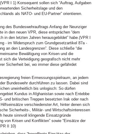
(VPR I 1) Konsequent sollen sich “Auftrag, Aufgaben
erwartenden Sicherheitslage und den
schlands als
NATO
- und EU-Partner” orientieren.
ung des Bundeswehrauftrags Anfang der Neunziger
ute in den neuen
VPR,
diese entsprächen “dem
ch in den letzten Jahren herausgebildet” habe.(VPR I
gung - im Widerspruch zum Grundgesetzartikel 87a -
ung an den Landesgrenzen”. Diese schließe “die
gemeinsame Bewältigung von Krisen und die
 sich die Verteidigung geografisch nicht mehr
rer Sicherheit bei, wo immer diese gefährdet
esregierung freien Ermessungsspielraum, an jedem
 der Bundeswehr durchführen zu lassen. Dabei sind
ichen uneinheitlich bis unlogisch: So dürfen
engebiet Kundus in Afghanistan sowie nach Entebbe
S- und britischen Treppen besetzten Irak oder nach
 Hilfseinsätze verschiedenster Art, hinter denen sich
che Sicherheits-, Militär- und Wirtschaftsinteressen
h heute sinnvoll klingende Einsatzgründe
von Krisen und Konflikten” sowie “Einsätze der
PR II 10)
chrieben, dass “bewaffnete Einsätze der