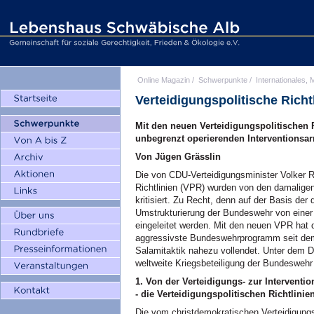
Online Magazin
/
Schwerpunkte
/
Internationales, M
Verteidigungspolitische Richt
Mit den neuen Verteidigungspolitischen 
unbegrenzt operierenden Interventionsa
Von Jügen Grässlin
Die von
CDU
-Verteidigungsminister Volker 
Richtlinien (VPR) wurden von den damalige
kritisiert. Zu Recht, denn auf der Basis de
Umstrukturierung der Bundeswehr von einer 
eingeleitet werden. Mit den neuen
VPR
hat 
aggressivste Bundeswehrprogramm seit dem
Salamitaktik nahezu vollendet. Unter dem D
weltweite Kriegsbeteiligung der Bundeswehr 
1. Von der Verteidigungs- zur Interventi
- die Verteidigungspolitischen Richtlinie
Die vom christdemokratischen Verteidigung