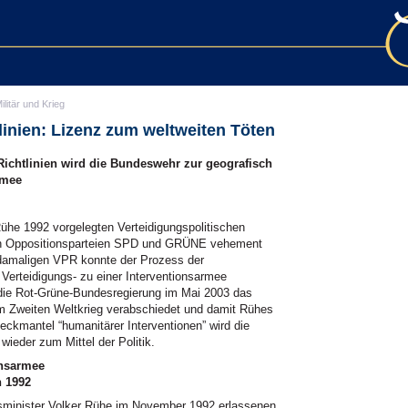
ilitär und Krieg
linien: Lizenz zum weltweiten Töten
Richtlinien wird die Bundeswehr zur geografisch
rmee
Rühe 1992 vorgelegten Verteidigungspolitischen
n Oppositionsparteien
SPD
und GRÜNE vehement
r damaligen
VPR
konnte der Prozess der
Verteidigungs- zu einer Interventionsarmee
die Rot-Grüne-Bundesregierung im Mai 2003 das
 Zweiten Weltkrieg verabschiedet und damit Rühes
eckmantel “humanitärer Interventionen” wird die
wieder zum Mittel der Politik.
onsarmee
n 1992
sminister Volker Rühe im November 1992 erlassenen