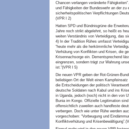
Chancen verlangen veränderte Fähigkeiten”.
und Fähigkeiten der Bundeswehr an der zu 
sicherheitspolitischen Verpflichtungen Deut
(VPR I 2)
Hatten
SPD
und Bündnisgrüne die Erweiter
Jahre noch strikt abgelehnt, so heißt es he
weiten Verständnis von Verteidigung, das si
4) In der Tradition Rühes umfasst Verteidi
“heute mehr als die herkömmliche Verteidig
Verhütung von Konflikten und Krisen, die 
Krisennachsorge ein. Dementsprechend lässt
eingrenzen, sondern trägt zur Wahrung unse
ist.”(VPR I 5)
Die neuen
VPR
geben der Rot-Grünen-Bund
beliebigen Ort der Welt einen Kampfeinsatz
die Entscheidungen der politisch Verantwortl
deutsche Soldaten nach Kabul und ins Kris
in Uganda, jedoch (noch) nicht in den von U
Bunia im Kongo. Offizielle Legitimation sind
offensichtlich zuweilen auch handfeste deuts
verbergen. Doch wie unter Rühe werden auc
vorgeschoben: “Vorbeugung und Eindämmung 
Konfliktverhütung und Krisenbewältigung”.(V
Einmal mehr wird in den neuen
VPR
festges