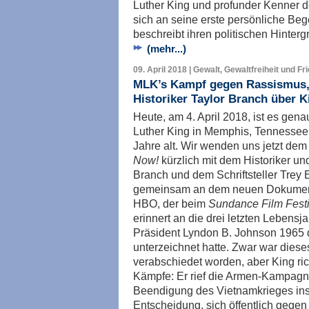
Luther King und profunder Kenner d
sich an seine erste persönliche Be
beschreibt ihren politischen Hinterg
(mehr...)
09. April 2018 | Gewalt, Gewaltfreiheit und Fr
MLK’s Kampf gegen Rassismus, 
Historiker Taylor Branch über K
Heute, am 4. April 2018, ist es gena
Luther King in Memphis, Tennessee,
Jahre alt. Wir wenden uns jetzt de
Now!
kürzlich mit dem Historiker u
Branch und dem Schriftsteller Trey E
gemeinsam an dem neuen Dokumen
HBO, der beim
Sundance Film Festi
erinnert an die drei letzten Lebens
Präsident Lyndon B. Johnson 1965 
unterzeichnet hatte. Zwar war die
verabschiedet worden, aber King ric
Kämpfe: Er rief die Armen-Kampag
Beendigung des Vietnamkrieges ins
Entscheidung, sich öffentlich gegen