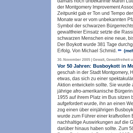
damals noch unbekannte Martin Lut
der Montgomery Improvement Associ
Zeitpunkt gab er Ton und Tempo de
Monate war er vom unbekannten Pfa
Symbol der schwarzen Bürgerrecht
gewaltfreier Einsatz setzte die Ras
schwarzen Menschen eine neue, bis 
Der Boykott wurde 381 Tage durchg
Erfolg. Von Michael Schmid.
(meh
30. November 2005 | Gewalt, Gewaltfreiheit 
Vor 50 Jahren: Busboykott in 
geschah in der Stadt Montgomery, 
etwas, das sich zu einer spektakulär
Aktion entwickeln sollte. Sie wurde 
jährige afro-amerikanische Bürger
1955 auf ihrem Platz im Bus sitzen b
aufgefordert wurde, ihn an einen We
zog einen über einjährigen Busboyko
wurde zum Führer einer kraftvolle
nachhaltige Auswirkungen auf die G
darüber hinaus haben sollte. Zum 5