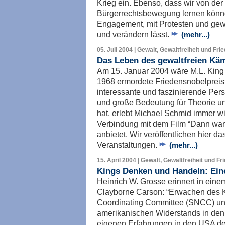
Krieg ein. Ebenso, dass wir von de
Bürgerrechtsbewegung lernen könn
Engagement, mit Protesten und gewa
und verändern lässt.
(mehr...)
05. Juli 2004 | Gewalt, Gewaltfreiheit und Fri
Das Leben des gewaltfreien Kämp
Am 15. Januar 2004 wäre M.L. King 
1968 ermordete Friedensnobelpreist
interessante und faszinierende Pe
und große Bedeutung für Theorie un
hat, erlebt Michael Schmid immer wi
Verbindung mit dem Film “Dann war
anbietet. Wir veröffentlichen hier d
Veranstaltungen.
(mehr...)
15. April 2004 | Gewalt, Gewaltfreiheit und Fr
Kings Denken und Handeln: Ein
Heinrich W. Grosse erinnert in ein
Clayborne Carson: “Erwachen des 
Coordinating Committee (SNCC) un
amerikanischen Widerstands in den 
eigenen Erfahrungen in den USA der 