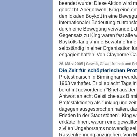
beendet wurde. Diese Aktion wird mi
gebracht. Aber obwohl King eine en
den lokalen Boykott in eine Bewegun
internationaler Bedeutung zu transf
durch eine Bewegung verwandelt, die e
Gegensatz zu King waren fast alle 
Boykotts langjährige BewohnerInnen
selbständig in einer Organisation fü
engagiert hatten. Von Clayborne C
26. März 2005 | Gewalt, Gewaltfreiheit und Fr
Die Zeit für schöpferischen Pr
Protestmarsch in Birmingham wurde 
1963 verhaftet. Er blieb acht Tage in
berühmt gewordenen “Brief aus dem
Antwort an acht Geistliche aus Bir
Protestaktionen als “unklug und zeitl
dagegen ausgesprochen hatten, das
Frieden in der Stadt störten”. King 
erklärte ihnen, warum eine gewalt
zivilen Ungehorsams notwendig sei
Rassentrennung anzugehen. Von Ma