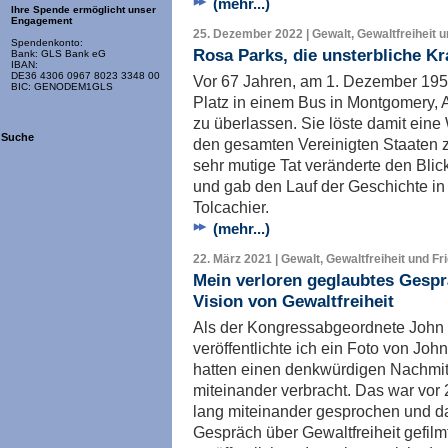
(mehr...)
Ihre Spende ermöglicht unser
Engagement
25. Dezember 2022 | Gewalt, Gewaltfreiheit 
Spendenkonto:
Rosa Parks, die unsterbliche Kr
Bank: GLS Bank eG
IBAN:
DE36 4306 0967 8023 3348 00
Vor 67 Jahren, am 1. Dezember 1955
BIC: GENODEM1GLS
Platz in einem Bus in Montgomery,
zu überlassen. Sie löste damit eine 
Suche
den gesamten Vereinigten Staaten zu
sehr mutige Tat veränderte den Bli
und gab den Lauf der Geschichte in
Tolcachier.
(mehr...)
22. März 2021 | Gewalt, Gewaltfreiheit und Fr
Mein verloren geglaubtes Gespr
Vision von Gewaltfreiheit
Als der Kongressabgeordnete John 
veröffentlichte ich ein Foto von Joh
hatten einen denkwürdigen Nachmit
miteinander verbracht. Das war vor 
lang miteinander gesprochen und da
Gespräch über Gewaltfreiheit gefilm