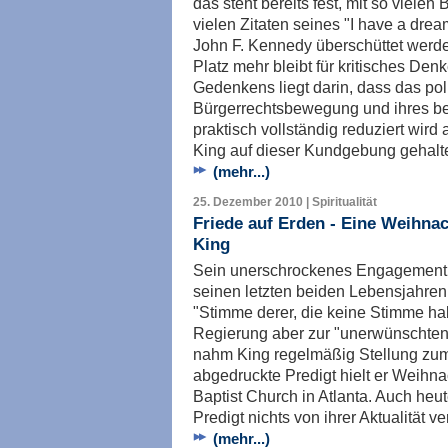
das steht bereits fest, mit so vielen
vielen Zitaten seines "I have a dre
John F. Kennedy überschüttet werde
Platz mehr bleibt für kritisches De
Gedenkens liegt darin, dass das pol
Bürgerrechtsbewegung und ihres be
praktisch vollständig reduziert wird 
King auf dieser Kundgebung gehalte
(mehr...)
25. Dezember 2010 | Spiritualität
Friede auf Erden - Eine Weihnac
King
Sein unerschrockenes Engagement 
seinen letzten beiden Lebensjahren
"Stimme derer, die keine Stimme h
Regierung aber zur "unerwünschten 
nahm King regelmäßig Stellung zum
abgedruckte Predigt hielt er Weihn
Baptist Church in Atlanta. Auch heut
Predigt nichts von ihrer Aktualität ve
(mehr...)