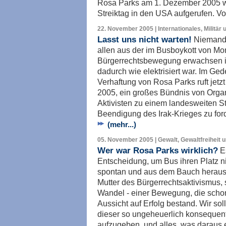
Rosa Parks am 1. Dezember 2005 w
Streiktag in den USA aufgerufen. V
22. November 2005 | Internationales, Militär 
Lasst uns nicht warten!
Niemand 
allen aus der im Busboykott von 
Bürgerrechtsbewegung erwachsen is
dadurch wie elektrisiert war. Im Ge
Verhaftung von Rosa Parks ruft jetz
2005, ein großes Bündnis von Orga
Aktivisten zu einem landesweiten Str
Beendigung des Irak-Krieges zu fo
(mehr...)
05. November 2005 | Gewalt, Gewaltfreiheit 
Wer war Rosa Parks wirklich?
Es
Entscheidung, um Bus ihren Platz n
spontan und aus dem Bauch heraus er
Mutter des Bürgerrechtsaktivismus, 
Wandel - einer Bewegung, die schon 
Aussicht auf Erfolg bestand. Wir sol
dieser so ungeheuerlich konsequente
aufzugeben, und alles, was daraus er