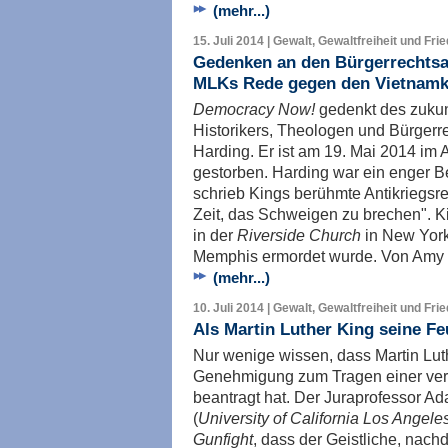
(mehr...)
15. Juli 2014 | Gewalt, Gewaltfreiheit und Fri
Gedenken an den Bürgerrechtsak
MLKs Rede gegen den Vietnamkr
Democracy Now!
gedenkt des zuku
Historikers, Theologen und Bürgerre
Harding. Er ist am 19. Mai 2014 im 
gestorben. Harding war ein enger Be
schrieb Kings berühmte Antikriegsr
Zeit, das Schweigen zu brechen". Ki
in der
Riverside Church
in New York 
Memphis ermordet wurde. Von Amy
(mehr...)
10. Juli 2014 | Gewalt, Gewaltfreiheit und Fri
Als Martin Luther King seine F
Nur wenige wissen, dass Martin Luth
Genehmigung zum Tragen einer ver
beantragt hat. Der Juraprofessor A
(
University of California Los Angele
Gunfight
, dass der Geistliche, nac