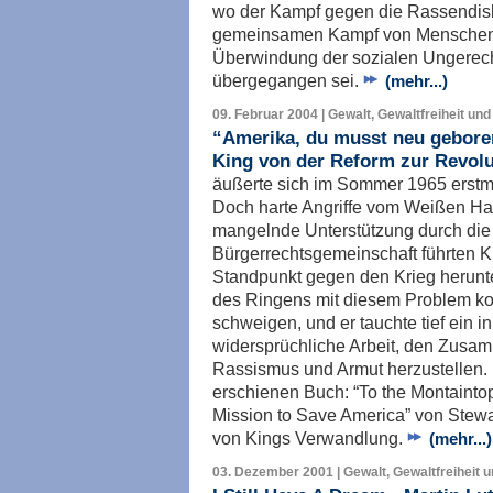
wo der Kampf gegen die Rassendisk
gemeinsamen Kampf von Menschen 
Überwindung der sozialen Ungerech
übergegangen sei.
(mehr...)
09. Februar 2004 | Gewalt, Gewaltfreiheit und
“Amerika, du musst neu gebore
King von der Reform zur Revolu
äußerte sich im Sommer 1965 erstm
Doch harte Angriffe vom Weißen Ha
mangelnde Unterstützung durch die m
Bürgerrechtsgemeinschaft führten K
Standpunkt gegen den Krieg herunte
des Ringens mit diesem Problem kon
schweigen, und er tauchte tief ein i
widersprüchliche Arbeit, den Zusa
Rassismus und Armut herzustellen.
erschienen Buch: “To the Montaintop
Mission to Save America” von Stewar
von Kings Verwandlung.
(mehr...)
03. Dezember 2001 | Gewalt, Gewaltfreiheit 