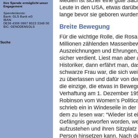
Medien ist sicher eine gute Sach
Ihre Spende ermöglicht unser
Leute in den
USA,
etwas darübe
Engagement
lange bevor sie geboren wurden
Spendenkonto:
Bank: GLS Bank eG
IBAN:
DE36 4306 0967 8023 3348 00
Breite Bewegung
BIC: GENODEM1GLS
Für die wichtige Rolle, die Ros
Suche
Millionen zählenden Massenbewe
Auszeichnungen und Ehrungen, 
sicher verdient. Liest man abe
Historiker, dann erfährt man, d
schwarze Frau war, die sich wei
zu überlassen und dafür von der
die einzige, die etwas in Beweg
Verhaftung am 1. Dezember 195
Robinson vom Women’s Political
schrieb ein in Windeseile in der
dem zu lesen war: “Wieder ist e
Gefängnis geworfen worden, weil
aufzustehen und ihren Sitzplatz
Person hinsetzen kann. Nach de