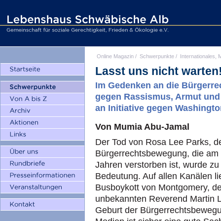
Online Magazin
/
Schwerpunkte
/
Internationales, M
Lasst uns nicht warten
Im Gedenken an die Bürgerrec
gegen Rassismus, Armut und 
an Initiative gegen Washington
Von Mumia Abu-Jamal
Der Tod von Rosa Lee Parks, d
Bürgerrechtsbewegung, die am 2
Jahren verstorben ist, wurde zu
Bedeutung. Auf allen Kanälen l
Busboykott von Montgomery, der
unbekannten Reverend Martin Lu
Geburt der Bürgerrechtsbewegun