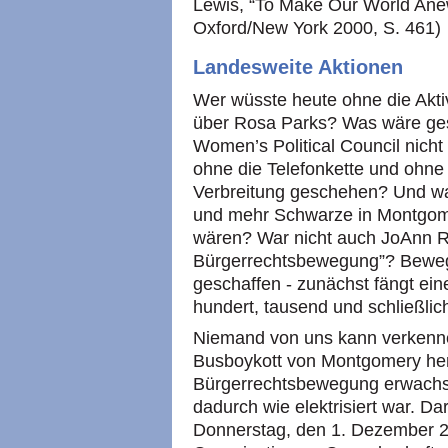
Lewis, “To Make Our World Anew
Oxford/New York 2000, S. 461)
Landesweite Aktionen
Wer wüsste heute ohne die Akt
über Rosa Parks? Was wäre ge
Women’s Political Council nich
ohne die Telefonkette und ohne 
Verbreitung geschehen? Und wa
und mehr Schwarze in Montgomer
wären? War nicht auch JoAnn R
Bürgerrechtsbewegung”? Bewe
geschaffen - zunächst fängt ein
hundert, tausend und schließli
Niemand von uns kann verkennen
Busboykott von Montgomery h
Bürgerrechtsbewegung erwachse
dadurch wie elektrisiert war. Da
Donnerstag, den 1. Dezember 2