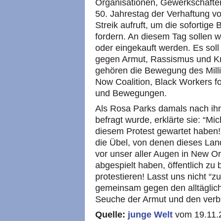
Organisationen, Gewerkschafte
50. Jahrestag der Verhaftung v
Streik aufruft, um die sofortige
fordern. An diesem Tag sollen 
oder eingekauft werden. Es soll
gegen Armut, Rassismus und Kr
gehören die Bewegung des Mill
Now Coalition, Black Workers fo
und Bewegungen.
Als Rosa Parks damals nach ih
befragt wurde, erklärte sie: “Mic
diesem Protest gewartet haben!”
die Übel, von denen dieses Land
vor unser aller Augen in New O
abgespielt haben, öffentlich z
protestieren! Lasst uns nicht “zu
gemeinsam gegen den alltäglic
Seuche der Armut und den verbr
Quelle:
junge Welt
vom 19.11.