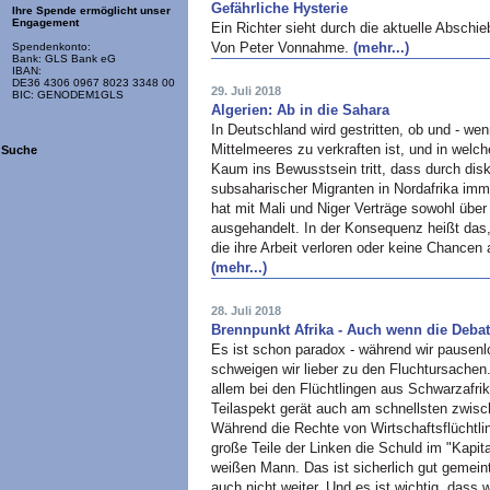
Gefährliche Hysterie
Ihre Spende ermöglicht unser
Engagement
Ein Richter sieht durch die aktuelle Absch
Von Peter Vonnahme.
(mehr...)
Spendenkonto:
Bank: GLS Bank eG
IBAN:
DE36 4306 0967 8023 3348 00
29. Juli 2018
BIC: GENODEM1GLS
Algerien: Ab in die Sahara
In Deutschland wird gestritten, ob und - wenn
Mittelmeeres zu verkraften ist, und in wel
Suche
Kaum ins Bewusstsein tritt, dass durch dis
subsaharischer Migranten in Nordafrika immer
hat mit Mali und Niger Verträge sowohl übe
ausgehandelt. In der Konsequenz heißt das
die ihre Arbeit verloren oder keine Chancen
(mehr...)
28. Juli 2018
Brennpunkt Afrika - Auch wenn die Debat
Es ist schon paradox - während wir pausenl
schweigen wir lieber zu den Fluchtursachen
allem bei den Flüchtlingen aus Schwarzafri
Teilaspekt gerät auch am schnellsten zwisc
Während die Rechte von Wirtschaftsflüchtl
große Teile der Linken die Schuld im "Kapi
weißen Mann. Das ist sicherlich gut gemeint
auch nicht weiter. Und es ist wichtig, dass 