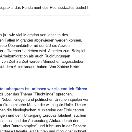
iebepraxis das Fundament des Rechtsstaates bedroht.
 ja - wie viel Migration von jenseits des
chen Fällen Migranten abgewiesen werden können.
krete Übereinkünfte mit der EU die Abwehr
 effizienter betrieben wird. Algerien zum Beispiel
r Arbeitsmigration als auch Rückführungen
, von Zeit zu Zeit werden Menschen abgeschoben,
 auf dem Arbeitsmarkt haben. Von Sabine Kebir.
te unbequem ist, müssen wir sie endlich führen
os über das Thema "Flüchtlinge" sprechen,
. Neben Kriegen und politischen Unruhen spielen vor
ka ökonomische Motive die wichtigste Rolle. Dieser
hen die ideologischen Mühlsteine der Diskutanten.
ingen und dem Untergang Europas fabuliert, suchen
talismus" und der Ausbeutung Afrikas durch den
, aber "unterkomplex" und führt uns in der Debatte
wir diese Debatte jetzt führen und möglichst schnell