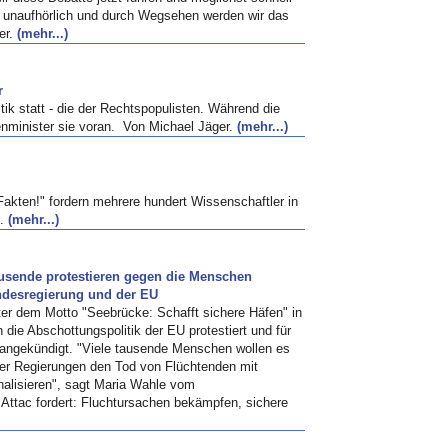
 unaufhörlich und durch Wegsehen werden wir das
er.
(mehr...)
r
itik statt - die der Rechtspopulisten. Während die
nenminister sie voran. Von Michael Jäger.
(mehr...)
 Fakten!" fordern mehrere hundert Wissenschaftler in
g.
(mehr...)
ausende protestieren gegen die Menschen
ndesregierung und der EU
r dem Motto "Seebrücke: Schafft sichere Häfen" in
die Abschottungspolitik der EU protestiert und für
angekündigt. "Viele tausende Menschen wollen es
er Regierungen den Tod von Flüchtenden mit
nalisieren", sagt Maria Wahle vom
 Attac fordert: Fluchtursachen bekämpfen, sichere