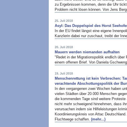
zu Ergebnissen kommen, denn die Uhr tickt
Problem nicht lösen können. Von Jens Berg
25. Juli 2018
Asyl: Das Doppelspiel des Horst Seehofe
In der EU findet längst eine eigene Innenpol
Kanzlerin dabei nur zuschaut, treibt der In
20. Juli 2018
Mauern werden niemanden aufhalten
"Redet in der Migrationspolitik endlich über
einem offenen Brief. Von Daniela Gschwen
19. Juli 2018
Menschenrettung ist kein Verbrechen: T
verachtende Abschottungspolitik der Bu
In den vergangenen zwei Wochen haben unte
vielen Städten über 20.000 Menschen gegen 
die kommenden Tage sind weitere Proteste 
nicht mehr schweigend hinnehmen, dass ihr
verursachen indem sie Hilfeleistungen krimi
Koordinierungskreis von Attac Deutschland.
Fluchtwege schaffen.
(mehr...)