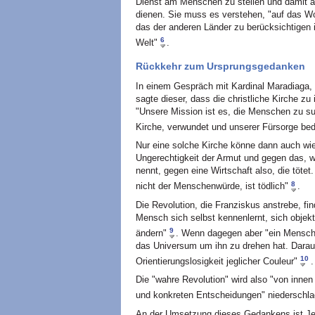
Dienst am Menschen zu stellen und damit au
dienen. Sie muss es verstehen, "auf das W
das der anderen Länder zu berücksichtigen 
6
Welt"
.
Rückkehr zum Ursprungsgedanken
In einem Gespräch mit Kardinal Maradiaga,
sagte dieser, dass die christliche Kirche 
"Unsere Mission ist es, die Menschen zu suc
Kirche, verwundet und unserer Fürsorge bedü
Nur eine solche Kirche könne dann auch wi
Ungerechtigkeit der Armut und gegen das, w
nennt, gegen eine Wirtschaft also, die tötet
8
nicht der Menschenwürde, ist tödlich"
.
Die Revolution, die Franziskus anstrebe, fin
Mensch sich selbst kennenlernt, sich objekt
9
ändern"
. Wenn dagegen aber "ein Mensch s
das Universum um ihn zu drehen hat. Daraus
10
Orientierungslosigkeit jeglicher Couleur"
.
Die "wahre Revolution" wird also "von innen
und konkreten Entscheidungen" niederschla
An der Umsetzung dieses Gedankens ist Je