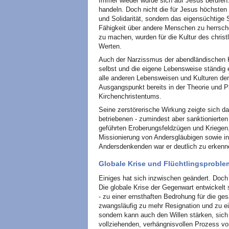
Immer wieder wurde sich auf Jesus berufen
handeln. Doch nicht die für Jesus höchsten
und Solidarität, sondern das eigensüchtige
Fähigkeit über andere Menschen zu herrsche
zu machen, wurden für die Kultur des christ
Werten.
Auch der Narzissmus der abendländischen K
selbst und die eigene Lebensweise ständig 
alle anderen Lebensweisen und Kulturen de
Ausgangspunkt bereits in der Theorie und Pra
Kirchenchristentums.
Seine zerstörerische Wirkung zeigte sich d
betriebenen - zumindest aber sanktionierte
geführten Eroberungsfeldzügen und Kriegen
Missionierung von Andersgläubigen sowie in 
Andersdenkenden war er deutlich zu erkenn
Globale Krise und Flüchtlingsproble
Einiges hat sich inzwischen geändert. Doc
Die globale Krise der Gegenwart entwickelt
- zu einer ernsthaften Bedrohung für die g
zwangsläufig zu mehr Resignation und zu ei
sondern kann auch den Willen stärken, sich
vollziehenden, verhängnisvollen Prozess von