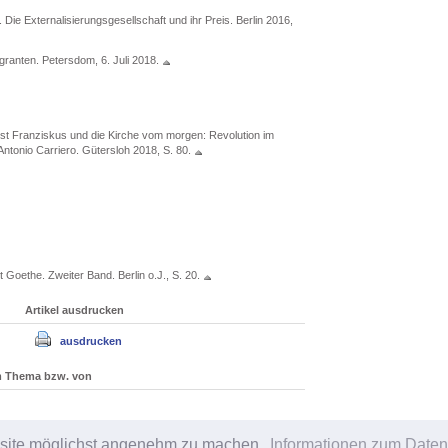
 Die Externalisierungsgesellschaft und ihr Preis. Berlin 2016,
granten. Petersdom, 6. Juli 2018.
st Franziskus und die Kirche vom morgen: Revolution im
ntonio Carriero. Gütersloh 2018, S. 80.
oethe. Zweiter Band. Berlin o.J., S. 20.
Artikel ausdrucken
ausdrucken
um Thema bzw. von
bsite möglichst angenehm zu machen.
Informationen zum Daten