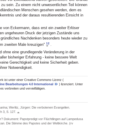
rt zu sein. Zu einem nicht unwesentlichen Teil können
bendländischen Menschen gesehen werden, dem es
kenntnis und der daraus resultierenden Einsicht in
e von Eckermann, dass erst ein zweiter Erlöser
 ungeheuren Druck der jetzigen Zustände uns
n gründliches Nachdenken besonders heute wieder zu
12
um zweiten Male kreuzigen"
.
d ohne eine grundlegende Veränderung in der
ler bisheriger Erfahrung - keine bessere Welt
keine Gerechtigkeit und keine Sicherheit geben.
ihrer Notwendigkeit.
rk ist unter einer Creative Commons-Lizenz (
ne Bearbeitungen 4.0 International
) lizenziert. Unter
s verbreiten und vervielfältigen.
ina; Werlitz, Jürgen: Die verbotenen Evangelien.
 3, S. 127.
er? Dokument: Papstpredigt vor Flüchtlingen auf Lampedusa
ikan. Die Stimme des Papstes und der Weltkirche. (rv