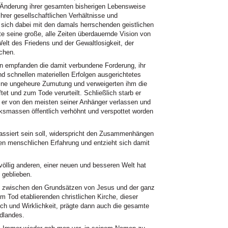
Änderung ihrer gesamten bisherigen Lebensweise
hrer gesellschaftlichen Verhältnisse und
 sich dabei mit den damals herrschenden geistlichen
te seine große, alle Zeiten überdauernde Vision von
Welt des Friedens und der Gewaltlosigkeit, der
chen.
n empfanden die damit verbundene Forderung, ihr
d schnellen materiellen Erfolgen ausgerichtetes
eine ungeheure Zumutung und verweigerten ihm die
et und zum Tode verurteilt. Schließlich starb er
er von den meisten seiner Anhänger verlassen und
ksmassen öffentlich verhöhnt und verspottet worden
assiert sein soll, widerspricht den Zusammenhängen
gen menschlichen Erfahrung und entzieht sich damit
völlig anderen, einer neuen und besseren Welt hat
e geblieben.
t zwischen den Grundsätzen von Jesus und der ganz
m Tod etablierenden christlichen Kirche, dieser
h und Wirklichkeit, prägte dann auch die gesamte
ndlandes.