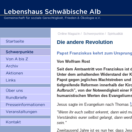
Online Magazin
/
Schwerpunkte
/
Spiritualität
Die andere Revolution
Papst Franziskus kehrt zum Ursprun
Von Wolfram Rost
Seit dem Amtsantritt von Franziskus ist
Unter dem anhaltenden Widerstand der Ku
Papst gegen jegliches Machtstreben und K
tiefgreifende Reformen innerhalb der Kir
Aufbruch", von der Notwendigkeit einer 
humanistischen Werten des Evangelium
1
Jesus sagte im Evangelium nach Thomas
"Wenn ihr euch selbst erkennt, dann wird 
Verständnis eurer selbst gelangt, dann werde
sein."
Zweitausend Jahre ist es nun her, dass Jesu