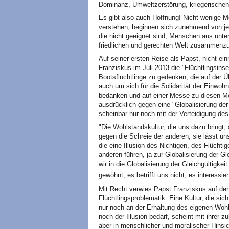
Dominanz, Umweltzerstörung, kriegerischen
Es gibt also auch Hoffnung! Nicht wenige Me
verstehen, beginnen sich zunehmend von je
die nicht geeignet sind, Menschen aus unter
friedlichen und gerechten Welt zusammenzu
Auf seiner ersten Reise als Papst, nicht ei
Franziskus im Juli 2013 die "Flüchtlingsins
Bootsflüchtlinge zu gedenken, die auf der Ü
auch um sich für die Solidarität der Einwo
bedanken und auf einer Messe zu diesen M
ausdrücklich gegen eine "Globalisierung der 
scheinbar nur noch mit der Verteidigung des
"Die Wohlstandskultur, die uns dazu bringt
gegen die Schreie der anderen; sie lässt uns
die eine Illusion des Nichtigen, des Flüchti
anderen führen, ja zur Globalisierung der Gle
wir in die Globalisierung der Gleichgültigke
gewöhnt, es betrifft uns nicht, es interessie
Mit Recht verwies Papst Franziskus auf de
Flüchtlingsproblematik: Eine Kultur, die sic
nur noch an der Erhaltung des eigenen Wohlst
noch der Illusion bedarf, scheint mit ihrer 
aber in menschlicher und moralischer Hinsi