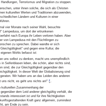
 Handlungen, Terrorismus und Migration zu stoppen.
nschen, unter ihnen solche, die sich als Christen
nen kulturellen Werten und Traditionen abzuwenden,
schiedlichen Ländern und Kulturen in einer
führen.
nmal vier Monate nach seiner Wahl, besuchte
el" Lampedusa, um dort der ertrunkenen
berfahrt nach Europa ihr Leben verloren haben. Aber
hner von Lampedusa mit den Flüchtlingen zu
enschen zu sprechen. Dabei wandte er sich
Gleichgültigkeit" und gegen eine Kultur, die
 eigenen Wohls befasst ist:
, an uns selbst zu denken, macht uns unempfindlich
 in Seifenblasen leben, die schön, aber nichts sind,
gen sind, die zur Gleichgültigkeit gegenüber den
ichgültigkeit. In dieser Welt der Globalisierung sind
it geraten. Wir haben uns an das Leiden des anderen
2
rt uns nicht, es geht uns nichts an!"
.
n kulturellen Zusammenhang der
h gegenüber dem Leid anderer gleichgültig verhält, die
ands interessiert ist und für ihre Nichtigkeiten
zukunftsgestaltenden Kraft ganz allgemein, zumindest
cht, am Ende zu sein.