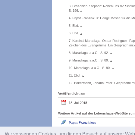
3.
Lessenich, Stephan: Neben uns die Sintflut.
S. 196.
4.
Papst Franziskus: Heilige Messe für die Mi
5.
Ebd.
6.
Ebd.
7.
Kardinal Maradiaga, Oscar Rodriguez: Pap
Zeichen des Evangeliums. Ein Gespräch mit A
8.
Maradiaga, a.a.O., S. 92.
9.
Maradiaga, a.a.O., S. 89.
10.
Maradiaga, a.a.O., S. 90.
11.
Ebd.
12.
Eckermann, Johann Peter: Gespräche mit G
Veröffentlicht am
18. Juli 2018
Weitere Artikel auf der Lebenshaus-WebSite z
Papst Franziskus
Wir verwenden Cookies, um dir den Besuch auf unserer We