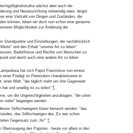
ichgültigkeitskultur wächst aber auch die
nderung und Neuausrichtung notwendig wäre, längst
mer eine Vielzahl von Dingen und Zuständen, die
den können, leben wir doch nun schon eine geraume
 unseren Möglichkeiten zur Änderung der
chen Standpunkte und Einstellungen, die nachdrücklich
Werte" und den Erhalt "unserer Art zu leben"
nteressen, Bedürfnisse und Rechte von Menschen zu
rgrund und damit auch eine andere Art zu leben
Lampedusa hat sich Papst Franziskus nun erneut
In einer Predigt im Petersdom charakterisierte er
: einer Welt, "die täglich mehr um ihre Gegenwart
4
hat und unwillig ist zu teilen"
.
me, um die Ungerechtigkeiten anzuklagen, "die unter
en vieler" begangen werden.
 dieses Stillschweigens klarer benannt werden: "das
tandes, das Stillschweigen des ‚Es war schon
5
steten Gegensatz zum ‚Ihr’"
.
ch Überzeugung des Papstes - heute vor allem in den