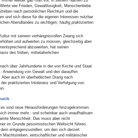
. Immer wieder gab man vor, in seinem Namen zu
 Werte wie Frieden, Gewaltlosigkeit, Menschenliebe
 Streben nach persönlichen Reichtum und die
n und sich diese für die eigenen Interessen nutzbar
lichen Abendlandes zu wichtigen, häufig praktizierten
ultur mit seinem verhängnisvollen Zwang sich
erhöhen und aufwerten zu müssen, gleichzeitig aber
mentsprechend abzuwerten, hat seinen
xis des frühen, mittelalterlichen
anach über Jahrhunderte in der von Kirche und Staat
n - Anwendung von Gewalt und den daraufhin
. Aber auch im überheblichen Drang nach
der praktizierten Intoleranz und Verfolgung von
en.
matik
h es sind neue Herausforderungen hinzugekommen.
 sich immer mehr - und scheinbar auch unaufhaltsam
esamte Menschheit. Das muss aber nicht
ner im Grunde pessimistischen Weltsicht führen,
 dem entgegenzustellen, um den sich derzeit
 Machtstreben, wirtschaftlicher und militärischer