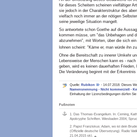
für dieses Scheitern scheinen vielfältiger A
sie jedoch in der Charakterstruktur des a
vielfach noch immer an der nötigen Selbster
seine jeweilige Situation mangelt.
So antwortete schon Goethe auf die Aussag
kommen müsse, um "das Unbehagen und den
abzunehmen", mit Worten, über die sich ei
lohnen scheint: "Käme er, man würde ihn z
Ohne die Bereitschaft zu innerer Umkehr un
Lebensweise der Menschen kann es - nach al
geben, wird es keinen dauerhaften Frieden, 
Die Veränderung beginnt mit der Erkenntnis 
Quelle:
Rubikon
- 14.07.2018. Dieses We
Namensnennung - Nicht kommerziell - Kei
Einhaltung der Lizenzbedingungen dürfen Sie e
Fußnoten
1.
Das Thomas-Evangelium. In: Ceming, Kathar
Apokryphe Schriften. Wiesbaden 2004, Spruch
2.
Papst Franziskus: Adam, wo ist dein Brud
(Offizielle deutsche Übersetzung). Radio Vat
21.04.2015 sk).