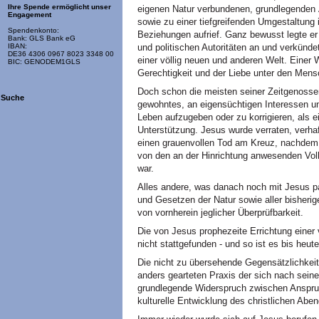
Ihre Spende ermöglicht unser
eigenen Natur verbundenen, grundlegenden 
Engagement
sowie zu einer tiefgreifenden Umgestaltung i
Spendenkonto:
Beziehungen aufrief. Ganz bewusst legte er
Bank: GLS Bank eG
IBAN:
und politischen Autoritäten an und verkünde
DE36 4306 0967 8023 3348 00
einer völlig neuen und anderen Welt. Einer 
BIC: GENODEM1GLS
Gerechtigkeit und der Liebe unter den Mens
Doch schon die meisten seiner Zeitgenosse
Suche
gewohntes, an eigensüchtigen Interessen un
Leben aufzugeben oder zu korrigieren, als 
Unterstützung. Jesus wurde verraten, verhaft
einen grauenvollen Tod am Kreuz, nachdem 
von den an der Hinrichtung anwesenden Vol
war.
Alles andere, was danach noch mit Jesus p
und Gesetzen der Natur sowie aller bisheri
von vornherein jeglicher Überprüfbarkeit.
Die von Jesus prophezeite Errichtung einer 
nicht stattgefunden - und so ist es bis heut
Die nicht zu übersehende Gegensätzlichkei
anders gearteten Praxis der sich nach seine
grundlegende Widerspruch zwischen Anspruc
kulturelle Entwicklung des christlichen Abe