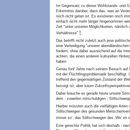
Im Gegensatz zu dieser Wohlstands- und Gle
Erkenntnis darüber, dass das, was an Verä
noch nicht getan ist. Es existieren noch im
einfach nicht mehr länger hingenommen wer
Zeit "unter unseren Möglichkeiten, nämlich
3
Verhältnisse"
.
Das betrifft nicht zuletzt auch jene politis
eine Verteidigung "unserer abendländischen 
fordern, ohne dabei ausreichend auf die I
achten, die einen anderen kulturellen Hinte
haben.
Genau fünf Jahre nach seinem Besuch auf 
mit der Flüchtlingsproblematik beschäftigt. 
treffend den gegenwärtigen Zustand der Welt
besorgt ist, aber kaum Zukunftsperspektiven 
Dabei brauche es gerade heute unsere Stim
dem - zuweilen mitschuldigen - Stillschweig
Hierbei müssten auch die vielfältigen Arten
Stillschweigen des gesunden Menschenvers
immer so’, das Stillschweigen des ‚Wir’ im 
Eine gerechte Politik hat sich deshalb - na