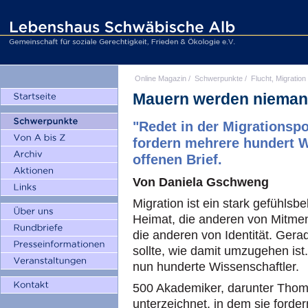
Online Magazin
/
Schwerpunkte
/
Flucht, Migration
Mauern werden nieman
"Redet in der Migrationspo
fordern mehrere hundert W
offenen Brief.
Von Daniela Gschweng
Migration ist ein stark gefühls
Heimat, die anderen von Mitmens
die anderen von Identität. Gerad
sollte, wie damit umzugehen ist
nun hunderte Wissenschaftler.
500 Akademiker, darunter Thoma
unterzeichnet, in dem sie fordern