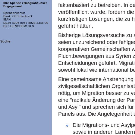
Ihre Spende ermöglicht unser
faktenbasiert zu betreiben. In d
Engagement
veröffentlicht wurde, fordern di
Spendenkonto:
Bank: GLS Bank eG
kurzfristigen Lösungen, die zu 
IBAN:
DE36 4306 0967 8023 3348 00
geführt hätten.
BIC: GENODEM1GLS
Bisherige Lösungsversuche zu 
seien unzureichend oder fehlgesc
Suche
kooperativen Gemeinschaften wi
Fluchtbewegungen aus Syrien zu
Entscheidungen geführt. Migrat
sowohl lokal wie international
Eine gemeinsame Anstrengung v
zivilgesellschaftlichen Organisat
nötig, um Migration besser zu v
eine "radikale Änderung der P
und Asyl" und sprechen sich für 
Panels aus. Die Angelegenheit s
Die Migrations- und Asylp
sowie in anderen Ländern