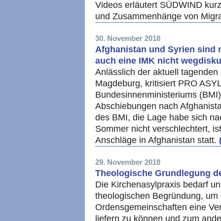
Videos erläutert SÜDWIND kurz 
und Zusammenhänge von Migrat
30. November 2018
Afghanistan und Syrien sind n
auch eine IMK nicht wegdisku
Anlässlich der aktuell tagenden
Magdeburg, kritisiert PRO ASYL
Bundesinnenministeriums (BMI) 
Abschiebungen nach Afghanista
des BMI, die Lage habe sich n
Sommer nicht verschlechtert, ist
Anschläge in Afghanistan statt.
29. November 2018
Theologische Grundlegung de
Die Kirchenasylpraxis bedarf un
theologischen Begründung, um 
Ordensgemeinschaften eine Ver
liefern zu können und zum ander