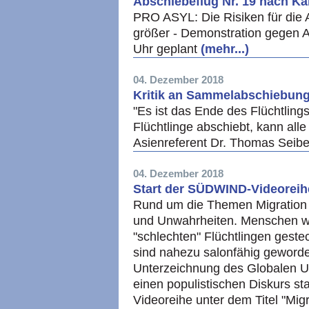
Abschiebeflug Nr. 19 nach Ka
PRO ASYL: Die Risiken für die
größer - Demonstration gegen 
Uhr geplant
(mehr...)
04. Dezember 2018
Kritik an Sammelabschiebung
"Es ist das Ende des Flüchtlin
Flüchtlinge abschiebt, kann alle
Asienreferent Dr. Thomas Seibe
04. Dezember 2018
Start der SÜDWIND-Videoreihe
Rund um die Themen Migration u
und Unwahrheiten. Menschen we
"schlechten" Flüchtlingen gest
sind nahezu salonfähig geworde
Unterzeichnung des Globalen U
einen populistischen Diskurs s
Videoreihe unter dem Titel "Mig