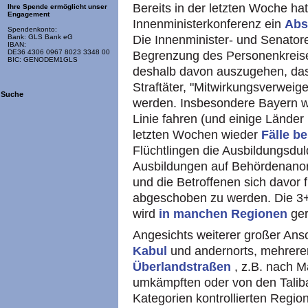
Bereits in der letzten Woche h
Ihre Spende ermöglicht unser
Engagement
Innenministerkonferenz ein
Abs
Spendenkonto:
Die Innenminister- und Senatore
Bank: GLS Bank eG
IBAN:
DE36 4306 0967 8023 3348 00
Begrenzung des Personenkreises
BIC: GENODEM1GLS
deshalb davon auszugehen, das
Straftäter, "Mitwirkungsverwei
Suche
werden. Insbesondere Bayern wi
Linie fahren (und einige Länder 
letzten Wochen wieder
Fälle b
Flüchtlingen die Ausbildungsdul
Ausbildungen auf Behördenano
und die Betroffenen sich davor f
abgeschoben zu werden. Die 3
wird
in manchen Regionen
ger
Angesichts weiterer großer Ans
Kabul
und andernorts, mehrer
Überlandstraßen
, z.B. nach 
umkämpften oder von den Taliba
Kategorien kontrollierten Regio