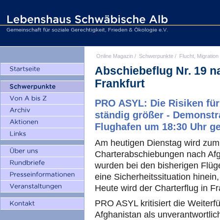
Online Magazin
/
Schwerpunkte
/
Flucht, Migration
Abschiebeflug Nr. 19 n
Frankfurt
PRO ASYL: Die Risiken fü
ständig größer - Demonst
Flughafen um 18:30 Uhr ge
Am heutigen Dienstag wird zum
Charterabschiebungen nach Af
wurden bei den bisherigen Flü
eine Sicherheitssituation hinein,
Heute wird der Charterflug in Fr
PRO ASYL kritisiert die Weiter
Afghanistan als unverantwortli