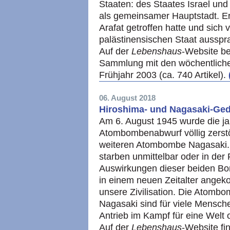
Staaten: des Staates Israel und
als gemeinsamer Hauptstadt. Er w
Arafat getroffen hatte und sich 
palästinensischen Staat ausspr
Auf der
Lebenshaus
-Website be
Sammlung mit den wöchentliche
Frühjahr 2003 (ca. 740 Artikel).
06. August 2018
Hiroshima- und Nagasaki-Ge
Am 6. August 1945 wurde die ja
Atombombenabwurf völlig zerstör
weiteren Atombombe Nagasaki.
starben unmittelbar oder in der
Auswirkungen dieser beiden Bo
in einem neuen Zeitalter ange
unsere Zivilisation. Die Atomb
Nagasaki sind für viele Mensc
Antrieb im Kampf für eine Welt
Auf der
Lebenshaus
-Website fi