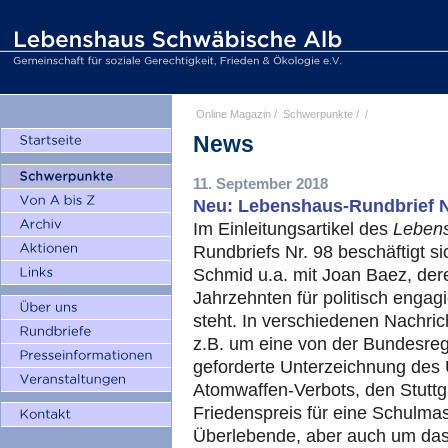
Online Magazin
/
Schwerpunkte
/
/
News
11. September 2018
Neu: Lebenshaus-Rundbrief N
Im Einleitungsartikel des
Leben
Rundbriefs Nr. 98 beschäftigt s
Schmid u.a. mit Joan Baez, der
Jahrzehnten für politisch engag
steht. In verschiedenen Nachric
z.B. um eine von der Bundesre
geforderte Unterzeichnung des
Atomwaffen-Verbots, den Stuttg
Friedenspreis für eine Schulma
Überlebende, aber auch um da