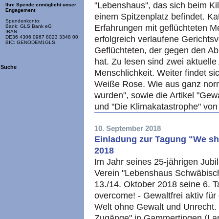
"Lebenshaus", das sich beim Kil
Ihre Spende ermöglicht unser
Engagement
einem Spitzenplatz befindet. Ka
Spendenkonto:
Erfahrungen mit geflüchteten M
Bank: GLS Bank eG
IBAN:
erfolgreich verlaufene Gericht
DE36 4306 0967 8023 3348 00
BIC: GENODEM1GLS
Geflüchteten, der gegen den A
hat. Zu lesen sind zwei aktuelle
Suche
Menschlichkeit. Weiter findet 
Weiße Rose. Wie aus ganz nor
wurden", sowie die Artikel "Gew
und "Die Klimakatastrophe" vo
10. September 2018
Einladung zur Tagung "We sha
2018
Im Jahr seines 25-jährigen Jubi
Verein "Lebenshaus Schwäbisch
13./14. Oktober 2018 seine 6. 
overcome! - Gewaltfrei aktiv für 
Welt ohne Gewalt und Unrecht. 
Zugänge" in Gammertingen (La