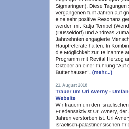
Sigmaringen). Diese Tagungen s
vergangenen fünf Jahren auf gr
eine sehr positive Resonanz ge
werden mit Katja Tempel (Wendl
(Düsseldorf) und Andreas Zumac
Jahrzehnten engagierte Mensch
Hauptreferate halten. In Kombin
die Möglichkeit zur Teilnahme 
Programm mit Revital Herzog 
Oktober an einer Führung "Auf 
Buttenhausen".
(mehr...)
21. August 2018
Trauer um Uri Averny - Umfan
Website
Wir trauern um den israelischen J
Friedensaktivist Uri Avnery, de
Jahren verstorben ist. Uri Avner
israelisch-palästinensischen Fr