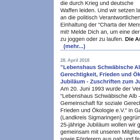
die durch Krieg und deutsche
Waffen leiden. Und wir setzen 
an die politisch Verantwortlichen
Einhaltung der "Charta der Me
mit! Melde Dich an, um eine der
zu joggen oder zu laufen.
Die A
(mehr...)
28. April 2018
"Lebenshaus Schwäbische Alb
Gerechtigkeit, Frieden und Öko
Jubiläum - Zuschriften zum J
Am 20. Juni 1993 wurde der Ve
"Lebenshaus Schwäbische Alb 
Gemeinschaft für soziale Gerech
Frieden und Ökologie e.V." in 
(Landkreis Sigmaringen) gegrün
25-jährige Jubiläum wollen wir 
gemeinsam mit unseren Mitglie
sowie Förderern aus nah und fer