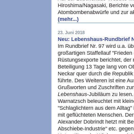
Hiroshima/Nagasaki, Berichte 
Atombombenabwürfe und zur akt
(mehr...)
23. Juni 2018
Neu: Lebenshaus-Rundbrief N
Im Rundbrief Nr. 97 wird u.a. ü
großartigen Staffellauf "Frieden
Rüstungsexporte berichtet, der 
Beteiligung 13 Tage lang von O
Neckar quer durch die Republik 
führte. Des Weiteren ist eine A
Grußworten und Zuschriften zu
Lebenshaus
-Jubiläum zu lesen.
Warnatzsch beleuchtet mit klei
"Schlaglichtern aus dem Alltag"
mit geflüchteten Menschen. Der
Alexander Dobrindt hetzt mit Beg
Abschiebe-Industrie" etc. gege