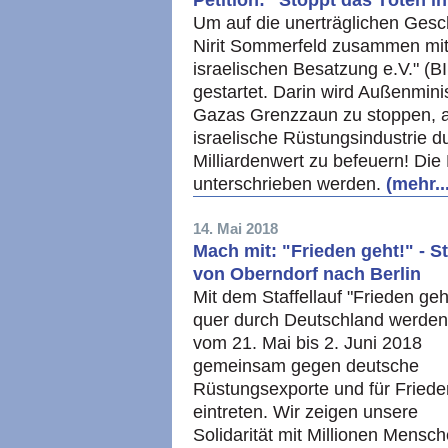
Petition: "Stoppt das Töten i
Um auf die unerträglichen Gesc
Nirit Sommerfeld zusammen mit
israelischen Besatzung e.V." (BI
gestartet. Darin wird Außenmini
Gazas Grenzzaun zu stoppen, an
israelische Rüstungsindustrie 
Milliardenwert zu befeuern! Die
unterschrieben werden.
(mehr..
14. Mai 2018
Mach mit: "Frieden geht!" - S
von Oberndorf nach Berlin
Mit dem Staffellauf "Frieden geh
quer durch Deutschland werden
vom 21. Mai bis 2. Juni 2018
gemeinsam gegen deutsche
Rüstungsexporte und für Friede
eintreten. Wir zeigen unsere
Solidarität mit Millionen Mensch