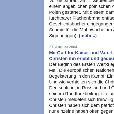
Vor 65 Jahren, am 1. Septembe
einem angeblichen polnischen An
Polen gestartet. Mit diesem da
furchtbarer Flächenbrand entfach
Geschichtsbücher eingegangen 
Schmid für die Mahnwache am A
Sigmaringen).
(mehr...)
21. August 2004
Mit Gott für Kaiser und Vaterl
Christen ihn erlebt und gede
Der Beginn des Ersten Weltkrieg
Mal. Die europäischen Nationen 
Begeisterung in den Kampf. Ein
Und wie verhielten sich die Chr
Deutschland, in Russland und Ö
seinem Rundfunkbeitrag: sie t
Christen meldeten sich freiwill
Christen haben sich dem patrio
nur einzelne haben offen gegen