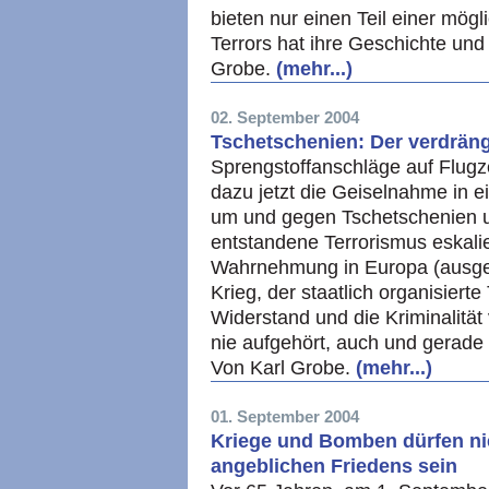
bieten nur einen Teil einer mög
Terrors hat ihre Geschichte und
Grobe.
(mehr...)
02. September 2004
Tschetschenien: Der verdräng
Sprengstoffanschläge auf Flug
dazu jetzt die Geiselnahme in e
um und gegen Tschetschenien u
entstandene Terrorismus eskalie
Wahrnehmung in Europa (ausg
Krieg, der staatlich organisiert
Widerstand und die Kriminalität
nie aufgehört, auch und gerade 
Von Karl Grobe.
(mehr...)
01. September 2004
Kriege und Bomben dürfen ni
angeblichen Friedens sein