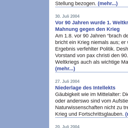
Stellung bezogen.
(mehr...)
30. Juli 2004
Vor 90 Jahren wurde 1. Weltk
Mahnung gegen den Krieg
Am 1.8. vor 90 Jahren “brach de
bricht ein Krieg niemals aus; er
Ergebnis verfehlter Politik. De
Vorstand von pax christi den 9
Weltkriegs auch als wichtige M
(mehr...)
27. Juli 2004
Niederlage des Intellekts
Gäubigkeit wie im Mittelalter: D
oder anderswo sind vom Aufsti
Naturwissenschaften nicht zu t
Krieg und Fortschrittsglauben.
(
20. Juli 2004