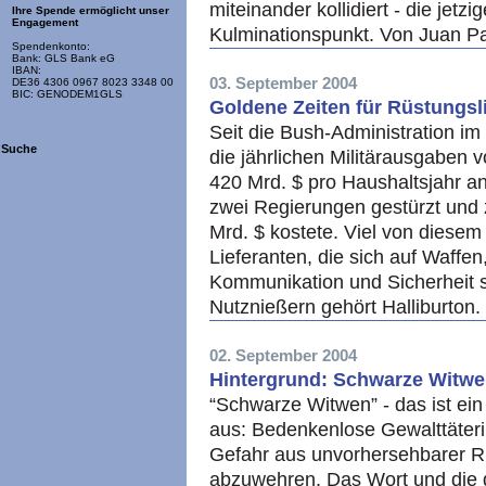
miteinander kollidiert - die jetzi
Ihre Spende ermöglicht unser
Engagement
Kulminationspunkt. Von Juan P
Spendenkonto:
Bank: GLS Bank eG
IBAN:
03. September 2004
DE36 4306 0967 8023 3348 00
BIC: GENODEM1GLS
Goldene Zeiten für Rüstungsl
Seit die Bush-Administration i
Suche
die jährlichen Militärausgaben 
420 Mrd. $ pro Haushaltsjahr a
zwei Regierungen gestürzt und 
Mrd. $ kostete. Viel von diesem
Lieferanten, die sich auf Waffe
Kommunikation und Sicherheit s
Nutznießern gehört Halliburton
02. September 2004
Hintergrund: Schwarze Witw
“Schwarze Witwen” - das ist ein
aus: Bedenkenlose Gewalttäter
Gefahr aus unvorhersehbarer Ri
abzuwehren. Das Wort und die 