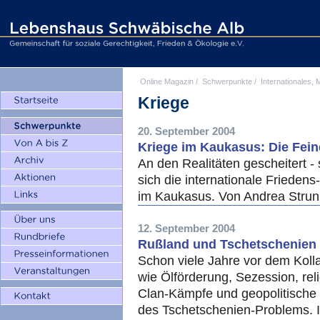
Online Magazin
/
Schwerpunkte
/
Internationales, M
Kriege
20. September 2004
Kriege im Kaukasus: Die Feind
An den Realitäten gescheitert -
sich die internationale Frieden
im Kaukasus. Von Andrea Stru
12. September 2004
Rußland und Tschetschenien 
Schon viele Jahre vor dem Koll
wie Ölförderung, Sezession, re
Clan-Kämpfe und geopolitische
des Tschetschenien-Problems. 