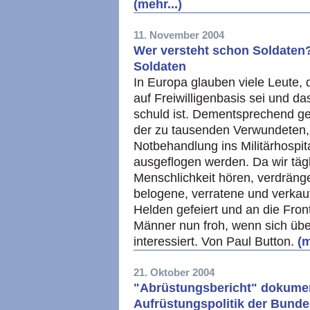
(mehr...)
11. November 2004
Wer versteht schon Soldaten
Soldaten
In Europa glauben viele Leute,
auf Freiwilligenbasis sei und da
schuld ist. Dementsprechend ge
der zu tausenden Verwundeten, 
Notbehandlung ins Militärhospit
ausgeflogen werden. Da wir täg
Menschlichkeit hören, verdränge
belogene, verratene und verkauft
Helden gefeiert und an die Fron
Männer nun froh, wenn sich übe
interessiert. Von Paul Button.
(m
21. Oktober 2004
"Abrüstungsbericht" dokumenti
Aufrüstungspolitik der Bund