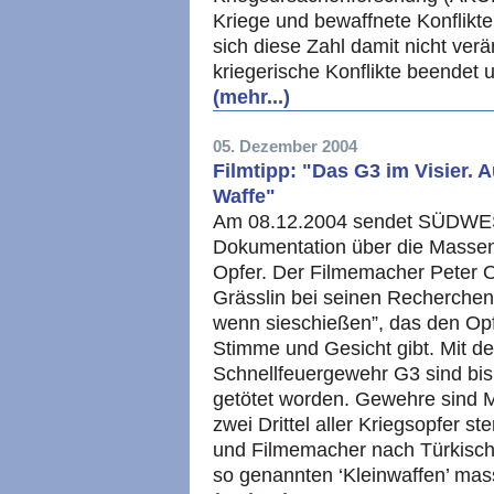
Kriege und bewaffnete Konflikt
sich diese Zahl damit nicht ver
kriegerische Konflikte beendet
(mehr...)
05. Dezember 2004
Filmtipp: "Das G3 im Visier. 
Waffe"
Am 08.12.2004 sendet SÜDWES
Dokumentation über die Masse
Opfer. Der Filmemacher Peter O
Grässlin bei seinen Recherchen
wenn sieschießen”, das den Op
Stimme und Gesicht gibt. Mit d
Schnellfeuergewehr G3 sind bis
getötet worden. Gewehre sind 
zwei Drittel aller Kriegsopfer s
und Filmemacher nach Türkisch
so genannten ‘Kleinwaffen’ ma