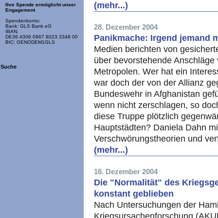
(mehr...)
Ihre Spende ermöglicht unser
Engagement
Spendenkonto:
28. Dezember 2004
Bank: GLS Bank eG
IBAN:
Panikmache: Irgend jemand m
DE36 4306 0967 8023 3348 00
BIC: GENODEM1GLS
Medien berichten von gesicher
über bevorstehende Anschläge 
Suche
Metropolen. Wer hat ein Intere
war doch der von der Allianz ge
Bundeswehr in Afghanistan gefüh
wenn nicht zerschlagen, so doc
diese Truppe plötzlich gegenwär
Hauptstädten? Daniela Dahn mi
Verschwörungstheorien und verf
(mehr...)
16. Dezember 2004
Die "Normalität" des Kriegsg
konstant geblieben
Nach Untersuchungen der Hamb
Kriegsursachenforschung (AKUF