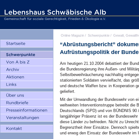
Online Magazin
/
Schwerpunkte
/
Gewalt, Gewaltfr
“Abrüstungsbericht” dokumenti
Aufrüstungspolitik der Bund
Am heutigen 21.10.2004 debattiert der Bund
die Bundesregierung ihre Außen- und Militärpo
Selbstbeweihräucherung nachhaltig entgegen
stationierten Soldaten vervielfacht, das gr
und deutsche Waffen bzw. in Kooperation gef
geliefert.
Mit der Umwandlung der Bundeswehr von ein
weltweiten Interventionstruppe betreibt die
Deutschlands (SPD) und von BÜNDNIS 90 
langjähriger Präsenz ist es der Bundeswehr
diese Länder zu befrieden. Nicht zu Unrecht
Begrenztheit ihrer Einsätze. Dennoch spielt
und erwog den Einsatz der Bundeswehr im I