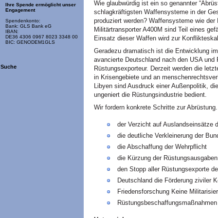
Wie glaubwürdig ist ein so genannter “Abrüs
Ihre Spende ermöglicht unser
Engagement
schlagkräftigsten Waffensysteme in der Ge
produziert werden? Waffensysteme wie der Eu
Spendenkonto:
Bank: GLS Bank eG
Militärtransporter
A400M
sind Teil eines ge
IBAN:
DE36 4306 0967 8023 3348 00
Einsatz dieser Waffen wird zur Konflikteskala
BIC: GENODEM1GLS
Geradezu dramatisch ist die Entwicklung i
avancierte Deutschland nach den
USA
und 
Suche
Rüstungsexporteur. Derzeit werden die let
in Krisengebiete und an menschenrechtsverle
Libyen sind Ausdruck einer Außenpolitik, d
ungeniert die Rüstungsindustrie bedient.
Wir fordern konkrete Schritte zur Abrüstung
der Verzicht auf Auslandseinsätze
die deutliche Verkleinerung der Bu
die Abschaffung der Wehrpflicht
die Kürzung der Rüstungsausgaben 
den Stopp aller Rüstungsexporte d
Deutschland die Förderung ziviler K
Friedensforschung Keine Militarisi
Rüstungsbeschaffungsmaßnahmen un