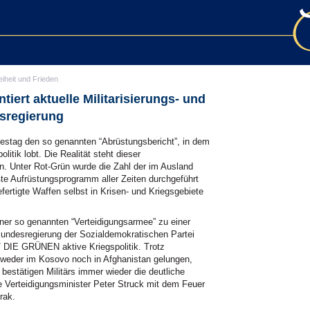
eiheit und Frieden
ert aktuelle Militarisierungs- und
esregierung
estag den so genannten “Abrüstungsbericht”, in dem
litik lobt. Die Realität steht dieser
. Unter Rot-Grün wurde die Zahl der im Ausland
ößte Aufrüstungsprogramm aller Zeiten durchgeführt
ertigte Waffen selbst in Krisen- und Kriegsgebiete
er so genannten “Verteidigungsarmee” zu einer
 Bundesregierung der Sozialdemokratischen Partei
/
DIE
GRÜNEN aktive Kriegspolitik. Trotz
 weder im Kosovo noch in Afghanistan gelungen,
 bestätigen Militärs immer wieder die deutliche
e Verteidigungsminister Peter Struck mit dem Feuer
rak.