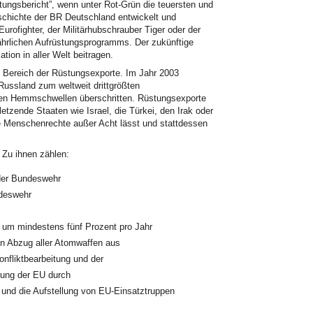
tungsbericht”, wenn unter Rot-Grün die teuersten und
schichte der BR Deutschland entwickelt und
rofighter, der Militärhubschrauber Tiger oder der
fährlichen Aufrüstungsprogramms. Der zukünftige
tion in aller Welt beitragen.
m Bereich der Rüstungsexporte. Im Jahr 2003
Russland zum weltweit drittgrößten
zten Hemmschwellen überschritten. Rüstungsexporte
tzende Staaten wie Israel, die Türkei, den Irak oder
ie Menschenrechte außer Acht lässt und stattdessen
. Zu ihnen zählen:
 der Bundeswehr
ndeswehr
um mindestens fünf Prozent pro Jahr
en Abzug aller Atomwaffen aus
onfliktbearbeitung und der
erung der EU durch
d die Aufstellung von EU-Einsatztruppen