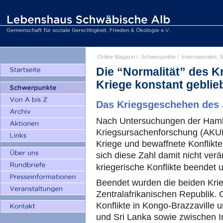
Online Magazin
/
Schwerpunkte
/
Internationales, M
Die “Normalität” des K
Kriege konstant geblie
Das Kriegsgeschehen des 
Nach Untersuchungen der Hamb
Kriegsursachenforschung (AKUF
Kriege und bewaffnete Konflikt
sich diese Zahl damit nicht verä
kriegerische Konflikte beendet
Beendet wurden die beiden Krie
Zentralafrikanischen Republik. G
Konflikte in Kongo-Brazzaville
und Sri Lanka sowie zwischen I