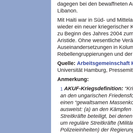
dagegen bei den bewaffneten A
Libanon.
Mit Haiti war in Süd- und Mittel
wieder ein neuer kriegerischer K
zu Beginn des Jahres 2004 zum 
Aristide. Ohne wesentliche Ver
Auseinandersetzungen in Kolumb
Rebellengruppierungen und der
Quelle:
Arbeitsgemeinschaft
Universität Hamburg, Pressemit
Anmerkung:
AKUF
-Kriegsdefinition:
“Kri
1
an den ungarischen Friedensfo
einen “gewaltsamen Massenkonf
ausweist: (a) an den Kämpfen 
Streitkräfte beteiligt, bei den
um reguläre Streitkräfte (Milit
Polizeieinheiten) der Regierun