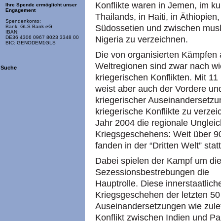
Konflikte waren in Jemen, im ku
Ihre Spende ermöglicht unser
Engagement
Thailands, in Haiti, in Äthiopie
Spendenkonto:
Südossetien und zwischen musli
Bank: GLS Bank eG
IBAN:
Nigeria zu verzeichnen.
DE36 4306 0967 8023 3348 00
BIC: GENODEM1GLS
Die von organisierten Kämpfen 
Weltregionen sind zwar nach wie
Suche
kriegerischen Konflikten. Mit 1
weist aber auch der Vordere und
kriegerischer Auseinandersetzu
kriegerische Konflikte zu verzei
Jahr 2004 die regionale Ungleic
Kriegsgeschehens: Weit über 90 
fanden in der “Dritten Welt” statt
Dabei spielen der Kampf um die
Sezessionsbestrebungen die
Hauptrolle. Diese innerstaatlic
Kriegsgeschehen der letzten 50
Auseinandersetzungen wie zulet
Konflikt zwischen Indien und P