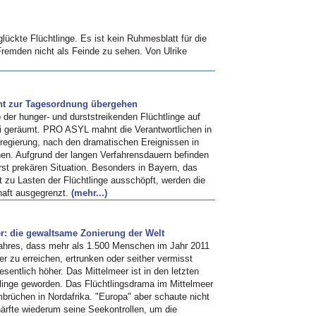
ückte Flüchtlinge. Es ist kein Ruhmesblatt für die
Fremden nicht als Feinde zu sehen. Von Ulrike
cht zur Tagesordnung übergehen
r hunger- und durststreikenden Flüchtlinge auf
i geräumt. PRO ASYL mahnt die Verantwortlichen in
sregierung, nach den dramatischen Ereignissen in
n. Aufgrund der langen Verfahrensdauern befinden
rst prekären Situation. Besonders in Bayern, das
t zu Lasten der Flüchtlinge ausschöpft, werden die
haft ausgegrenzt.
(mehr...)
er: die gewaltsame Zonierung der Welt
hres, dass mehr als 1.500 Menschen im Jahr 2011
r zu erreichen, ertrunken oder seither vermisst
esentlich höher. Das Mittelmeer ist in den letzten
inge geworden. Das Flüchtlingsdrama im Mittelmeer
mbrüchen in Nordafrika. "Europa" aber schaute nicht
ärfte wiederum seine Seekontrollen, um die