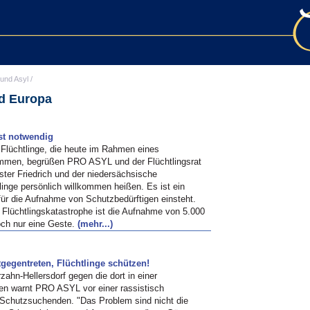
 und Asyl
/
nd Europa
ist notwendig
 Flüchtlinge, die heute im Rahmen eines
men, begrüßen PRO ASYL und der Flüchtlingsrat
er Friedrich und der niedersächsische
tlinge persönlich willkommen heißen. Es ist ein
h für die Aufnahme von Schutzbedürftigen einsteht.
lüchtlingskatastrophe ist die Aufnahme von 5.000
ch nur eine Geste.
(mehr...)
gegentreten, Flüchtlinge schützen!
zahn-Hellersdorf gegen die dort in einer
en warnt PRO ASYL vor einer rassistisch
Schutzsuchenden. "Das Problem sind nicht die