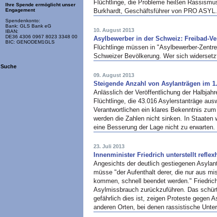
Flüchtlinge, die Probleme heißen Rassismu
Ihre Spende ermöglicht unser
Burkhardt, Geschäftsführer von PRO ASYL
Engagement
Spendenkonto:
Bank: GLS Bank eG
10. August 2013
IBAN:
DE36 4306 0967 8023 3348 00
Asylbewerber in der Schweiz: Freibad-Ver
BIC: GENODEM1GLS
Flüchtlinge müssen in "Asylbewerber-Zentre
Schweizer Bevölkerung. Wer sich widersetz
Suche
09. August 2013
Steigende Anzahl von Asylanträgen im 1.
Anlässlich der Veröffentlichung der Halbjah
Flüchtlinge, die 43.016 Asylerstanträge aus
Verantwortlichen ein klares Bekenntnis zum
werden die Zahlen nicht sinken. In Staaten w
eine Besserung der Lage nicht zu erwarten.
23. Juli 2013
Innenminister Friedrich unterstellt refl
Angesichts der deutlich gestiegenen Asylant
müsse "der Aufenthalt derer, die nur aus m
kommen, schnell beendet werden." Friedrich 
Asylmissbrauch zurückzuführen. Das schür
gefährlich dies ist, zeigen Proteste gegen A
anderen Orten, bei denen rassistische Unte