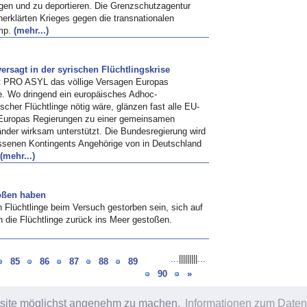
gen und zu deportieren. Die Grenzschutzagentur
rklärten Krieges gegen die transnationalen
amp.
(mehr...)
ersagt in der syrischen Flüchtlingskrise
iert PRO ASYL das völlige Versagen Europas
ge. Wo dringend ein europäisches Adhoc-
cher Flüchtlinge nötig wäre, glänzen fast alle EU-
 Europas Regierungen zu einer gemeinsamen
nder wirksam unterstützt. Die Bundesregierung wird
ssenen Kontingents Angehörige von in Deutschland
(mehr...)
toßen haben
n Flüchtlinge beim Versuch gestorben sein, sich auf
en die Flüchtlinge zurück ins Meer gestoßen.
...
|
|
|
|
|
|
|
|
|
...
85
86
87
88
89
90
»
bsite möglichst angenehm zu machen.
Informationen zum Daten