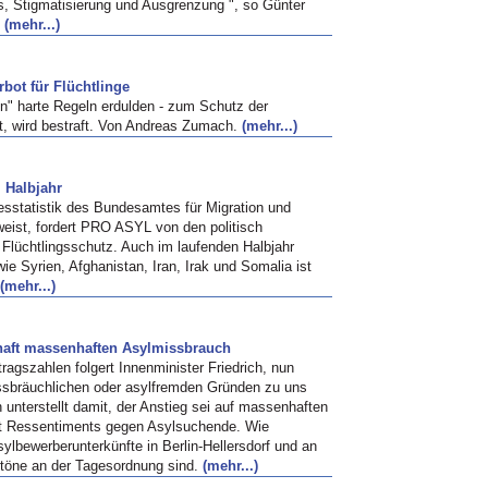
s, Stigmatisierung und Ausgrenzung ", so Günter
.
(mehr...)
bot für Flüchtlinge
n" harte Regeln erdulden - zum Schutz der
t, wird bestraft. Von Andreas Zumach.
(mehr...)
 Halbjahr
resstatistik des Bundesamtes für Migration und
weist, fordert PRO ASYL von den politisch
 Flüchtlingsschutz. Auch im laufenden Halbjahr
ie Syrien, Afghanistan, Iran, Irak und Somalia ist
(mehr...)
exhaft massenhaften Asylmissbrauch
ragszahlen folgert Innenminister Friedrich, nun
issbräuchlichen oder asylfremden Gründen zu uns
unterstellt damit, der Anstieg sei auf massenhaften
t Ressentiments gegen Asylsuchende. Wie
sylbewerberunterkünfte in Berlin-Hellersdorf und an
rtöne an der Tagesordnung sind.
(mehr...)