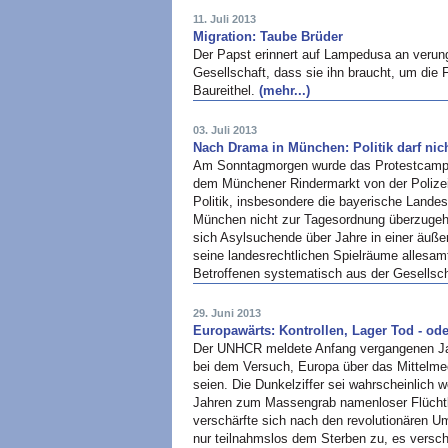
11. Juli 2013
Migration: Taube Brüder
Der Papst erinnert auf Lampedusa an verungl
Gesellschaft, dass sie ihn braucht, um die 
Baureithel.
(mehr...)
03. Juli 2013
Nach Drama in München: Politik darf ni
Am Sonntagmorgen wurde das Protestcamp de
dem Münchener Rindermarkt von der Polize
Politik, insbesondere die bayerische Lande
München nicht zur Tagesordnung überzugehe
sich Asylsuchende über Jahre in einer äuße
seine landesrechtlichen Spielräume allesam
Betroffenen systematisch aus der Gesellsc
29. Juni 2013
Europawärts: Kontrollen, Lager Tod - od
Der UNHCR meldete Anfang vergangenen Ja
bei dem Versuch, Europa über das Mittelmee
seien. Die Dunkelziffer sei wahrscheinlich w
Jahren zum Massengrab namenloser Flüchtl
verschärfte sich nach den revolutionären U
nur teilnahmslos dem Sterben zu, es versch