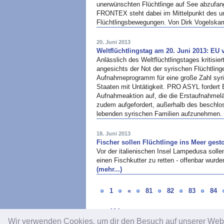
unerwünschten Flüchtlinge auf See abzufan
FRONTEX steht dabei im Mittelpunkt des une
Flüchtlingsbewegungen. Von Dirk Vogelsk
20. Juni 2013
Weltflüchtlingstag am 20. Juni 2013: EU v
Anlässlich des Weltflüchtlingstages kritis
angesichts der Not der syrischen Flüchtlin
Aufnahmeprogramm für eine große Zahl syris
Staaten mit Untätigkeit. PRO ASYL fordert
Aufnahmeaktion auf, die die Erstaufnahmelä
zudem aufgefordert, außerhalb des beschlo
lebenden syrischen Familien aufzunehmen.
18. Juni 2013
Fischer sollen Flüchtlinge ins Meer ges
Vor der italienischen Insel Lampedusa solle
einen Fischkutter zu retten - offenbar wurd
(mehr...)
1
«
81
82
83
84
104
Wir verwenden Cookies, um dir den Besuch auf unserer We