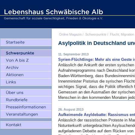
Online Magazin
/
Schwerpunkte
/
Flucht, Migration
Asylpolitik in Deutschland u
11. September 2013
Syrien-Flüchtlinge: Mehr als eine Geste 
Anlässlich der Ankunft der ersten syrischen
Aufnahmeprogramms nach Deutschland kom
Baden-Württemberg, dass Bundesinnenminist
Innenminister Pistorius die syrischen Flüch
wichtiges Signal, dass die Politik öffentlic
Gemessen an den Ausmaßen der syrischen F
Menschen in den kommenden Monaten jedo
26. August 2013
Aufkeimende Asyldebatte: Rassismus ent
Anlässlich der rassistischen Proteste in Mar
Notunterkunft untergebrachten Asylsuchend
aufgeladenen Debatte auf dem Rücken von 