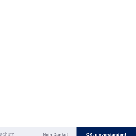
schutz
Nein Danke!
OK, einverstanden!