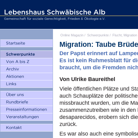
Online Magazin
/
Schwerpunkte
/
Flucht, Migration
Migration: Taube Brüde
Der Papst erinnert auf Lampe
Es ist kein Ruhmesblatt für di
braucht, um die Fremden nich
Von Ulrike Baureithel
Viele öffentlichen Plätze und St
auch Schauplätze der politische
missbraucht wurden, um die Ma
zusammenzutreiben wie in den l
desaparecidos, erobern sich di
zurück.
Es war also auch eine symbolis