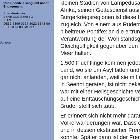
kleinen Stadion von Lampedusa
Ihre Spende ermöglicht unser
Engagement
Afrika, seinen Gottesdienst ausr
Spendenkonto:
Bürgerkriegsregionen ist diese 
Bank: GLS Bank eG
IBAN:
zugleich. Von einem aus Rudern 
DE36 4306 0967 8023 3348 00
BIC: GENODEM1GLS
bibeltreue Pontifex an die ertr
Verantwortung der Wohlstandsge
Suche
Gleichgültigkeit gegenüber den 
Meer hallen.
1.500 Flüchtlinge kommen jedes
Land, wo sie um Asyl bitten un
gar nicht anlanden, weil sie mi
in Seenot geraten, ist nicht be
war mit einer Heilsgeschichte v
auf eine Enttäuschungsgeschic
Bruder stellt sich taub.
Er erinnert sich nicht mehr dar
Völkerwanderungen war. Dass de
und in dessen ekstatischer Fre
konnte. Später dann ist der Fr