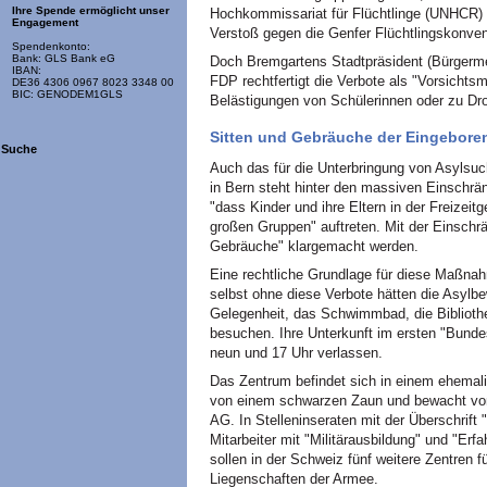
Ihre Spende ermöglicht unser
Hochkommissariat für Flüchtlinge (UNHCR)
Engagement
Verstoß gegen die Genfer Flüchtlingskonven
Spendenkonto:
Bank: GLS Bank eG
Doch Bremgartens Stadtpräsident (Bürgerme
IBAN:
FDP rechtfertigt die Verbote als "Vorsicht
DE36 4306 0967 8023 3348 00
BIC: GENODEM1GLS
Belästigungen von Schülerinnen oder zu D
Sitten und Gebräuche der Eingebore
Suche
Auch das für die Unterbringung von Asylsu
in Bern steht hinter den massiven Einschrä
"dass Kinder und ihre Eltern in der Freizei
großen Gruppen" auftreten. Mit der Einschrä
Gebräuche" klargemacht werden.
Eine rechtliche Grundlage für diese Maßna
selbst ohne diese Verbote hätten die Asylb
Gelegenheit, das Schwimmbad, die Bibliothe
besuchen. Ihre Unterkunft im ersten "Bunde
neun und 17 Uhr verlassen.
Das Zentrum befindet sich in einem ehema
von einem schwarzen Zaun und bewacht von 
AG. In Stelleninseraten mit der Überschrift 
Mitarbeiter mit "Militärausbildung" und "Erf
sollen in der Schweiz fünf weitere Zentren f
Liegenschaften der Armee.