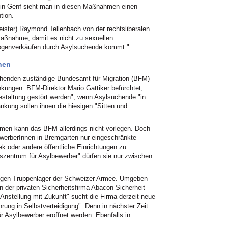
 in Genf sieht man in diesen Maßnahmen einen
tion.
ister) Raymond Tellenbach von der rechtsliberalen
smaßnahme, damit es nicht zu sexuellen
rogenverkäufen durch Asylsuchende kommt."
nen
chenden zuständige Bundesamt für Migration (BFM)
nkungen. BFM-Direktor Mario Gattiker befürchtet,
tgestaltung gestört werden", wenn Asylsuchende "in
nkung sollen ihnen die hiesigen "Sitten und
hmen kann das BFM allerdings nicht vorlegen. Doch
ewerberInnen in Bremgarten nur eingeschränkte
k oder andere öffentliche Einrichtungen zu
szentrum für Asylbewerber" dürfen sie nur zwischen
ligen Truppenlager der Schweizer Armee. Umgeben
der privaten Sicherheitsfirma Abacon Sicherheit
"Anstellung mit Zukunft" sucht die Firma derzeit neue
ahrung in Selbstverteidigung". Denn in nächster Zeit
ür Asylbewerber eröffnet werden. Ebenfalls in