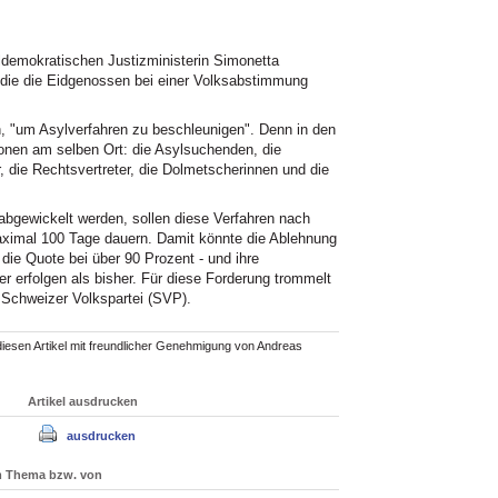
aldemokratischen Justizministerin Simonetta
die die Eidgenossen bei einer Volksabstimmung
h, "um Asylverfahren zu beschleunigen". Denn in den
sonen am selben Ort: die Asylsuchenden, die
r, die Rechtsvertreter, die Dolmetscherinnen und die
t abgewickelt werden, sollen diese Verfahren nach
maximal 100 Tage dauern. Damit könnte die Ablehnung
 die Quote bei über 90 Prozent - und ihre
er erfolgen als bisher. Für diese Forderung trommelt
e Schweizer Volkspartei (SVP).
 diesen Artikel mit freundlicher Genehmigung von Andreas
Artikel ausdrucken
ausdrucken
um Thema bzw. von