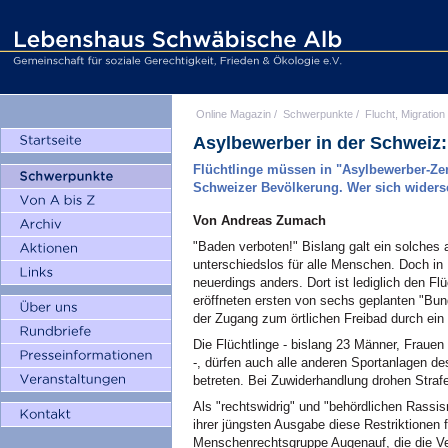
Online Magazin
/
Schwerpunkte
/
Flucht, Migration
Asylbewerber in der Schweiz: 
Flüchtlinge müssen in "Asylbewerber-Zen
Schweizer Bevölkerung. Wer sich widerset
Von Andreas Zumach
"Baden verboten!" Bislang galt ein solches
unterschiedslos für alle Menschen. Doch in
neuerdings anders. Dort ist lediglich den Fl
eröffneten ersten von sechs geplanten "Bun
der Zugang zum örtlichen Freibad durch ein
Die Flüchtlinge - bislang 23 Männer, Fraue
-, dürfen auch alle anderen Sportanlagen des
betreten. Bei Zuwiderhandlung drohen Straf
Als "rechtswidrig" und "behördlichen Rassis
ihrer jüngsten Ausgabe diese Restriktionen f
Menschenrechtsgruppe Augenauf, die die Ve