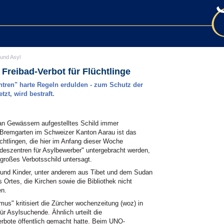
 und Asyl
Freibad-Verbot für Flüchtlinge
tren" harte Regeln erdulden - zum Schutz der
zt, wird bestraft.
 an Gewässern aufgestelltes Schild immer
 Bremgarten im Schweizer Kanton Aarau ist das
üchtlingen, die hier im Anfang dieser Woche
deszentren für Asylbewerber" untergebracht werden,
 großes Verbotsschild untersagt.
n und Kinder, unter anderem aus Tibet und dem Sudan
 Ortes, die Kirchen sowie die Bibliothek nicht
en.
mus" kritisiert die Zürcher wochenzeitung (woz) in
ür Asylsuchende. Ähnlich urteilt die
rbote öffentlich gemacht hatte. Beim UNO-