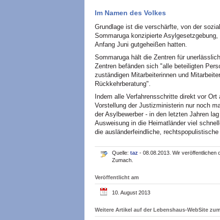
Im Namen des Volkes
Grundlage ist die verschärfte, von der sozi
Sommaruga konzipierte Asylgesetzgebung, 
Anfang Juni gutgeheißen hatten.
Sommaruga hält die Zentren für unerlässlic
Zentren befänden sich "alle beteiligten Per
zuständigen Mitarbeiterinnen und Mitarbeite
Rückkehrberatung".
Indem alle Verfahrensschritte direkt vor Or
Vorstellung der Justizministerin nur noch 
der Asylbewerber - in den letzten Jahren lag
Ausweisung in die Heimatländer viel schnell
die ausländerfeindliche, rechtspopulistisch
Quelle:
taz
- 08.08.2013. Wir veröffentlichen
Zumach.
Veröffentlicht am
10. August 2013
Weitere Artikel auf der Lebenshaus-WebSite z