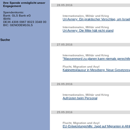
Ihre Spende ermöglicht unser
28.05.2016
Engagement
Spendenkonto:
Bank: GLS Bank eG
Internationales, Militär und Krieg
IBAN:
Uri Avnery: Ein praktischer Vorschlag, um Israe
DE36 4306 0967 8023 3348 00
BIC: GENODEM1GLS
Internationales, Militär und Krieg
Uri Avnery: Die Mitte hält nicht stand
Suche
27.05.2016
Internationales, Militär und Krieg
"Massenmord zu planen kann niemals gerechtfe
Flucht, Migration und Asyl
Kabinettsklausur in Meseberg: Neue Gesetzesve
26.05.2016
Internationales, Militär und Krieg
Aufrüsten beim Personal
25.05.2016
Flucht, Migration und Asyl
EU-Entwicklungshilfe: Jagd auf Migranten in Afr