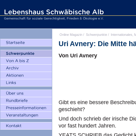
Online Magazin
/
Schwerpunkte
/
Internationales, M
Uri Avnery: Die Mitte hä
Von Uri Avnery
Gibt es eine bessere Beschreibu
geschieht?
Und doch schrieb der irische Di
vor fast hundert Jahren.
YEATS SCHRIEB das Gedicht ku