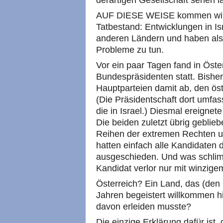
derartigen Gesellschaft sehen l
AUF DIESE WEISE kommen wir zu
Tatbestand: Entwicklungen in Is
anderen Ländern und haben also
Probleme zu tun.
Vor ein paar Tagen fand in Öste
Bundespräsidenten statt. Bisher
Hauptparteien damit ab, den öst
(Die Präsidentschaft dort umf
die in Israel.) Diesmal ereigne
Die beiden zuletzt übrig gebli
Reihen der extremen Rechten u
hatten einfach alle Kandidaten 
ausgeschieden. Und was schlim
Kandidat verlor nur mit winzig
Österreich? Ein Land, das (den Ö
Jahren begeistert willkommen 
davon erleiden musste?
Die einzige Erklärung dafür ist,