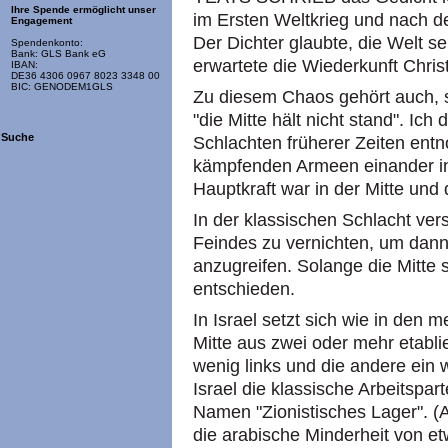
Ihre Spende ermöglicht unser
im Ersten Weltkrieg und nach der
Engagement
Der Dichter glaubte, die Welt 
Spendenkonto:
Bank: GLS Bank eG
erwartete die Wiederkunft Christ
IBAN:
DE36 4306 0967 8023 3348 00
BIC: GENODEM1GLS
Zu diesem Chaos gehört auch, s
"die Mitte hält nicht stand". Ic
Suche
Schlachten früherer Zeiten ent
kämpfenden Armeen einander in
Hauptkraft war in der Mitte und
In der klassischen Schlacht ver
Feindes zu vernichten, um dann
anzugreifen. Solange die Mitte s
entschieden.
In Israel setzt sich wie in den
Mitte aus zwei oder mehr etabli
wenig links und die andere ein w
Israel die klassische Arbeitspar
Namen "Zionistisches Lager". (A
die arabische Minderheit von e